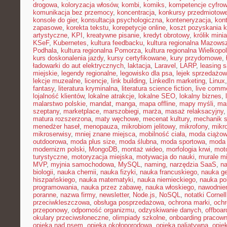
drogowa
,
koloryzacja włosów
,
kombi
,
komiks
,
kompetencje cyfro
komunikacja bez przemocy
,
koncentracja
,
konkursy przedmiotow
konsole do gier
,
konsultacja psychologiczna
,
konteneryzacja
,
kon
zapasowe
,
korekta tekstu
,
korepetycje online
,
koszt pozyskania k
artystyczne
,
KPI
,
kreatywne pisanie
,
kredyt obrotowy
,
królik mini
KSeF
,
Kubernetes
,
kultura feedbacku
,
kultura regionalna Mazows
Podhala
,
kultura regionalna Pomorza
,
kultura regionalna Wielkopol
kurs doskonalenia jazdy
,
kursy certyfikowane
,
kury przydomowe
,
ładowarki do aut elektrycznych
,
laktacja
,
Laravel
,
LARP
,
leasing 
miejskie
,
legendy regionalne
,
legowisko dla psa
,
lejek sprzedażow
lekcje muzealne
,
licencje
,
link building
,
LinkedIn marketing
,
Linux
fantasy
,
literatura kryminalna
,
literatura science fiction
,
live comm
lojalność klientów
,
lokalne atrakcje
,
lokalne SEO
,
lokalny biznes
,
malarstwo polskie
,
mandat
,
manga
,
mapa offline
,
mapy myśli
,
mar
szeptany
,
marketplace
,
marszobiegi
,
marża
,
masaż relaksacyjny
matura rozszerzona
,
maty węchowe
,
mecenat kultury
,
mechanik 
menedżer haseł
,
menopauza
,
mikrobiom jelitowy
,
mikrofony
,
mikr
mikroserwisy
,
mniej znane miejsca
,
mobilność ciała
,
moda ciążo
outdoorowa
,
moda plus size
,
moda ślubna
,
moda sportowa
,
moda 
modernizm polski
,
MongoDB
,
montaż wideo
,
morfologia krwi
,
moto
turystyczne
,
motoryzacja miejska
,
motywacja do nauki
,
murale mi
MVP
,
myjnia samochodowa
,
MySQL
,
naming
,
narzędzia SaaS
,
na
biologii
,
nauka chemii
,
nauka fizyki
,
nauka francuskiego
,
nauka ge
hiszpańskiego
,
nauka matematyki
,
nauka niemieckiego
,
nauka po
programowania
,
nauka przez zabawę
,
nauka włoskiego
,
nawodnie
poranne
,
nazwa firmy
,
newsletter
,
Node.js
,
NoSQL
,
notatki Cornell
przeciwkleszczowa
,
obsługa posprzedażowa
,
ochrona marki
,
ochr
przeponowy
,
odporność organizmu
,
odzyskiwanie danych
,
offboar
okulary przeciwsłoneczne
,
olimpiady szkolne
,
onboarding pracown
opieka nad psem
,
opieka okołoporodowa
,
opieka paliatywna
,
opie