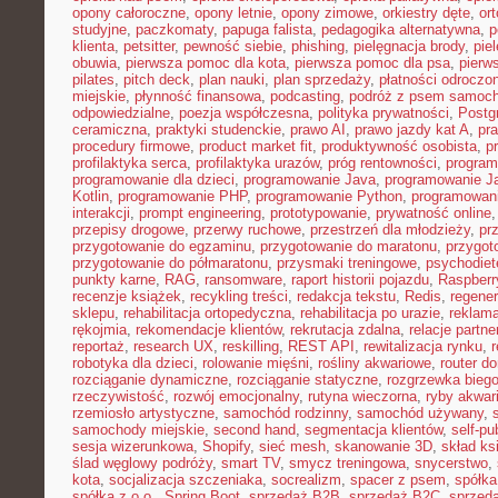
opony całoroczne
,
opony letnie
,
opony zimowe
,
orkiestry dęte
,
or
studyjne
,
paczkomaty
,
papuga falista
,
pedagogika alternatywna
,
p
klienta
,
petsitter
,
pewność siebie
,
phishing
,
pielęgnacja brody
,
pie
obuwia
,
pierwsza pomoc dla kota
,
pierwsza pomoc dla psa
,
pierw
pilates
,
pitch deck
,
plan nauki
,
plan sprzedaży
,
płatności odroczo
miejskie
,
płynność finansowa
,
podcasting
,
podróż z psem samoc
odpowiedzialne
,
poezja współczesna
,
polityka prywatności
,
Postg
ceramiczna
,
praktyki studenckie
,
prawo AI
,
prawo jazdy kat A
,
pr
procedury firmowe
,
product market fit
,
produktywność osobista
,
p
profilaktyka serca
,
profilaktyka urazów
,
próg rentowności
,
program
programowanie dla dzieci
,
programowanie Java
,
programowanie Ja
Kotlin
,
programowanie PHP
,
programowanie Python
,
programowani
interakcji
,
prompt engineering
,
prototypowanie
,
prywatność online
przepisy drogowe
,
przerwy ruchowe
,
przestrzeń dla młodzieży
,
pr
przygotowanie do egzaminu
,
przygotowanie do maratonu
,
przygot
przygotowanie do półmaratonu
,
przysmaki treningowe
,
psychodiet
punkty karne
,
RAG
,
ransomware
,
raport historii pojazdu
,
Raspberr
recenzje książek
,
recykling treści
,
redakcja tekstu
,
Redis
,
regener
sklepu
,
rehabilitacja ortopedyczna
,
rehabilitacja po urazie
,
reklama
rękojmia
,
rekomendacje klientów
,
rekrutacja zdalna
,
relacje partne
reportaż
,
research UX
,
reskilling
,
REST API
,
rewitalizacja rynku
,
robotyka dla dzieci
,
rolowanie mięśni
,
rośliny akwariowe
,
router d
rozciąganie dynamiczne
,
rozciąganie statyczne
,
rozgrzewka bieg
rzeczywistość
,
rozwój emocjonalny
,
rutyna wieczorna
,
ryby akwar
rzemiosło artystyczne
,
samochód rodzinny
,
samochód używany
,
samochody miejskie
,
second hand
,
segmentacja klientów
,
self-pu
sesja wizerunkowa
,
Shopify
,
sieć mesh
,
skanowanie 3D
,
skład ks
ślad węglowy podróży
,
smart TV
,
smycz treningowa
,
snycerstwo
,
kota
,
socjalizacja szczeniaka
,
socrealizm
,
spacer z psem
,
spółka
spółka z o.o.
,
Spring Boot
,
sprzedaż B2B
,
sprzedaż B2C
,
sprzeda