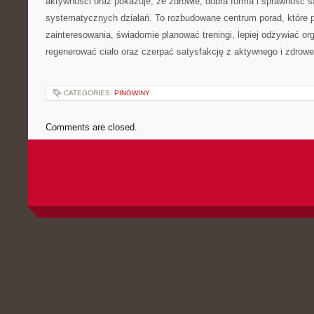
aktywności oraz pokazuje, że zdrowie, dobra forma i sprawność s
systematycznych działań. To rozbudowane centrum porad, które 
zainteresowania, świadomie planować treningi, lepiej odżywiać or
regenerować ciało oraz czerpać satysfakcję z aktywnego i zdrowe
CATEGORIES:
PINGWINY
Comments are closed.