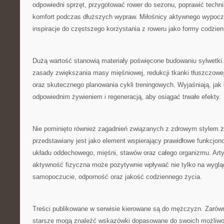
odpowiedni sprzęt, przygotować rower do sezonu, poprawić techn
komfort podczas dłuższych wypraw. Miłośnicy aktywnego wypoc
inspiracje do częstszego korzystania z roweru jako formy codzie
Dużą wartość stanowią materiały poświęcone budowaniu sylwetki.
zasady zwiększania masy mięśniowej, redukcji tkanki tłuszczowej
oraz skutecznego planowania cykli treningowych. Wyjaśniają, jak
odpowiednim żywieniem i regeneracją, aby osiągać trwałe efekty.
Nie pominięto również zagadnień związanych z zdrowym stylem ż
przedstawiany jest jako element wspierający prawidłowe funkcjon
układu oddechowego, mięśni, stawów oraz całego organizmu. Arty
aktywność fizyczna może pozytywnie wpływać nie tylko na wygląd
samopoczucie, odporność oraz jakość codziennego życia.
Treści publikowane w serwisie kierowane są do mężczyzn. Zarówn
starsze mogą znaleźć wskazówki dopasowane do swoich możliwo