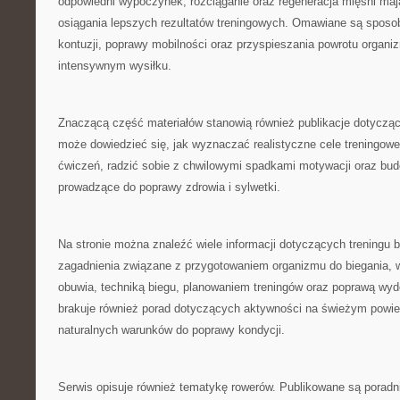
odpowiedni wypoczynek, rozciąganie oraz regeneracja mięśni ma
osiągania lepszych rezultatów treningowych. Omawiane są sposo
kontuzji, poprawy mobilności oraz przyspieszania powrotu organi
intensywnym wysiłku.
Znaczącą część materiałów stanowią również publikacje dotyczą
może dowiedzieć się, jak wyznaczać realistyczne cele treningow
ćwiczeń, radzić sobie z chwilowymi spadkami motywacji oraz bud
prowadzące do poprawy zdrowia i sylwetki.
Na stronie można znaleźć wiele informacji dotyczących treningu
zagadnienia związane z przygotowaniem organizmu do biegania,
obuwia, techniką biegu, planowaniem treningów oraz poprawą wyd
brakuje również porad dotyczących aktywności na świeżym powie
naturalnych warunków do poprawy kondycji.
Serwis opisuje również tematykę rowerów. Publikowane są poradn