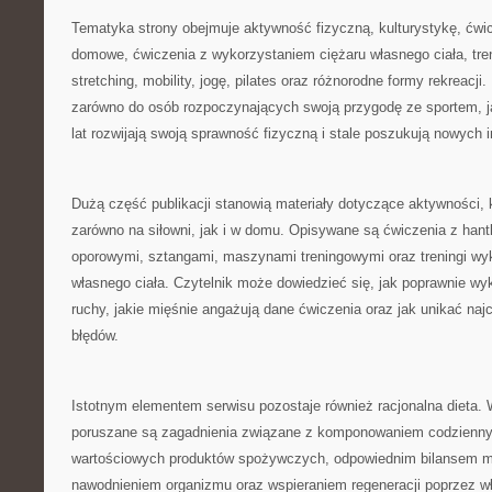
Tematyka strony obejmuje aktywność fizyczną, kulturystykę, ćwicz
domowe, ćwiczenia z wykorzystaniem ciężaru własnego ciała, tren
stretching, mobility, jogę, pilates oraz różnorodne formy rekreacji.
zarówno do osób rozpoczynających swoją przygodę ze sportem, jak
lat rozwijają swoją sprawność fizyczną i stale poszukują nowych in
Dużą część publikacji stanowią materiały dotyczące aktywności
zarówno na siłowni, jak i w domu. Opisywane są ćwiczenia z hant
oporowymi, sztangami, maszynami treningowymi oraz treningi wy
własnego ciała. Czytelnik może dowiedzieć się, jak poprawnie 
ruchy, jakie mięśnie angażują dane ćwiczenia oraz jak unikać naj
błędów.
Istotnym elementem serwisu pozostaje również racjonalna dieta.
poruszane są zagadnienia związane z komponowaniem codzienny
wartościowych produktów spożywczych, odpowiednim bilansem m
nawodnieniem organizmu oraz wspieraniem regeneracji poprzez wł