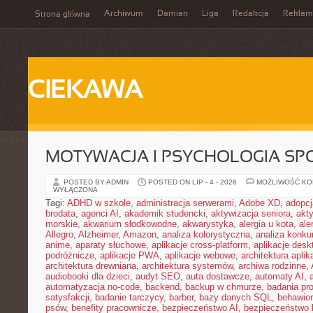
Archiwum
Damian
Liga
Redakcja
Reklam
Strona główna
CIEKAWA
MOTYWACJA I PSYCHOLOGIA SP
POSTED BY ADMIN
POSTED ON LIP - 4 - 2026
MOŻLIWOŚĆ K
WYŁĄCZONA
Tagi:
ADHD w szkole
,
administracja serwerami
,
Adobe XD
,
adopcj
brodata
,
agenci AI
,
akademik studencki
,
aktywizacja seniora
,
akt
morskie
,
akwarium słodkowodne
,
akwarystyka
,
alergia u kota
,
ale
Allegro
,
Alzheimer
,
Amazon
,
analiza kolorystyczna
,
analiza konkur
anime
,
aparaty słuchowe
,
aplikacje cross-platform
,
aplikacje des
podróżnicze
,
aplikacje PWA
,
aplikacje webowe
,
architektura aplika
architektura drewniana
,
architektura systemów
,
archiwa rodzinne
,
audiobooki dla dzieci
,
audyt SEO
,
auta dostawcze
,
automaty AI
,
automatyzacja no-code
,
backend
,
backup w chmurze
,
badania pro
satysfakcji
,
badanie tarczycy
,
barber
,
bazy danych SQL
,
behawior
psów
,
benefity pracownicze
,
bezpieczeństwo AI
,
bezpieczeństwo h