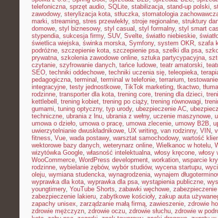
telefoniczna
,
sprzęt audio
,
SQLite
,
stabilizacja
,
stand-up polski
,
s
zawodowy
,
sterylizacja kota
,
stłuczka
,
stomatologia zachowawcz
marki
,
streaming
,
stres przewlekły
,
stroje regionalne
,
struktury da
domowe
,
styl biznesowy
,
styl casual
,
styl formalny
,
styl smart ca
stypendia
,
sukcesja firmy
,
SUV
,
Svelte
,
światło niebieskie
,
światł
świetlica wiejska
,
świnka morska
,
Symfony
,
system OKR
,
szafa 
podróżne
,
szczepienie kota
,
szczepienie psa
,
szelki dla psa
,
szk
prywatna
,
szkolenia zawodowe online
,
sztuka partycypacyjna
,
szt
czytanie
,
szyfrowanie danych
,
tańce ludowe
,
teatr amatorski
,
teat
SEO
,
techniki oddechowe
,
techniki uczenia się
,
teleopieka
,
terapi
pedagogiczna
,
terminal
,
terminal w telefonie
,
terrarium
,
testowani
integracyjne
,
testy jednostkowe
,
TikTok marketing
,
tkactwo
,
tłuma
rodzinne
,
transporter dla kota
,
trening core
,
trening dla dzieci
,
tren
kettlebell
,
trening kobiet
,
trening po ciąży
,
trening równowagi
,
tren
gumami
,
tuning optyczny
,
typ urody
,
ubezpieczenie AC
,
ubezpiec
techniczne
,
ubrania z lnu
,
ubrania z wełny
,
uczenie maszynowe
,
u
umowa o dzieło
,
umowa o pracę
,
umowa zlecenie
,
umowy B2B
,
u
uwierzytelnianie dwuskładnikowe
,
UX writing
,
van rodzinny
,
VIN
,
v
fitness
,
Vue
,
wada postawy
,
warsztat samochodowy
,
wartość klie
wektorowe bazy danych
,
weterynarz online
,
Wielkanoc w hotelu
,
W
wizytówka Google
,
własność intelektualna
,
włosy kręcone
,
włosy 
WooCommerce
,
WordPress development
,
workation
,
wsparcie kr
rodzinne
,
wybielanie zębów
,
wybór studiów
,
wycena startupu
,
wyci
oleju
,
wymiana studencka
,
wynagrodzenia
,
wynajem długotermino
wyprawka dla kota
,
wyprawka dla psa
,
wystąpienia publiczne
,
wys
youngtimery
,
YouTube Shorts
,
zabawki węchowe
,
zabezpieczenie 
zabezpieczenie lakieru
,
zabytkowe kościoły
,
zakup auta używane
zapachy unisex
,
zarządzanie małą firmą
,
zawieszenie
,
zdrowie h
zdrowie mężczyzn
,
zdrowie oczu
,
zdrowie słuchu
,
zdrowie w podr