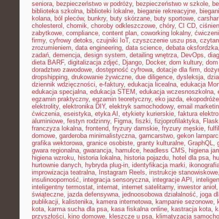
seniora
,
bezpieczeństwo w podróży
,
bezpieczeństwo w szkole
,
be
biblioteka szkolna
,
biblioteki lokalne
,
bieganie rekreacyjne
,
biegani
kolana
,
ból pleców
,
bunkry
,
buty skórzane
,
buty sportowe
,
carshar
cholesterol
,
chomik
,
choroby odkleszczowe
,
chóry
,
CI CD
,
ciśnien
zabytkowe
,
compliance
,
content plan
,
coworking lokalny
,
ćwiczeni
firmy
,
cyfrowy detoks
,
czujniki IoT
,
czyszczenie uszu psa
,
czytan
zrozumieniem
,
data engineering
,
data science
,
debata oksfordzka
zadań
,
demencja
,
design system
,
detailing wnętrza
,
DevOps
,
dia
dieta BARF
,
digitalizacja zdjęć
,
Django
,
Docker
,
dom kultury
,
dom 
doradztwo zawodowe
,
dostępność cyfrowa
,
dotacje dla firm
,
doży
dropshipping
,
drukowanie żywiczne
,
due diligence
,
dysleksja
,
dzia
dziennik wdzięczności
,
e-faktury
,
edukacja licealna
,
edukacja Mon
edukacja specjalna
,
edukacja STEM
,
edukacja wczesnoszkolna
,
egzamin praktyczny
,
egzamin teoretyczny
,
eko jazda
,
ekopodróże
elektrolity
,
elektronika DIY
,
elektryk samochodowy
,
email marketi
ćwiczenia
,
eseistyka
,
etyka AI
,
etykiety kurierskie
,
faktura elektr
aluminiowe
,
festyn rodzinny
,
Figma
,
fiszki
,
fizjoprofilaktyka
,
Flask
franczyza lokalna
,
frontend
,
fryzury damskie
,
fryzury męskie
,
fulf
domowe
,
garderoba minimalistyczna
,
garncarstwo
,
gekon lamparc
grafika wektorowa
,
granice osobiste
,
granty kulturalne
,
GraphQL
,
gwara regionalna
,
gwarancja
,
hamulce
,
headless CMS
,
higiena ja
higiena wzroku
,
historia lokalna
,
historia pojazdu
,
hotel dla psa
,
hu
hurtownie danych
,
hybryda plug-in
,
identyfikacja marki
,
ikonografi
improwizacja teatralna
,
Instagram Reels
,
instrukcje stanowiskowe
insulinooporność
,
integracja sensoryczna
,
integracje API
,
intelig
inteligentny termostat
,
internat
,
internet satelitarny
,
inwestor anioł
świąteczne
,
jazda defensywna
,
jednoosobowa działalność
,
joga d
publikacji
,
kalistenika
,
kamera internetowa
,
kampanie sezonowe
,
kota
,
karma sucha dla psa
,
kasa fiskalna online
,
kastracja kota
,
k
przyszłości
,
kino domowe
,
kleszcze u psa
,
klimatyzacja samoch