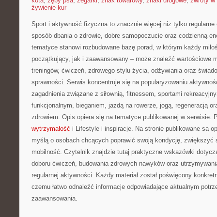
kota
,
zęby psa
,
zegarki
,
znak towarowy
,
znaki drogowe
,
zwroty w 
żywienie kur
Sport i aktywność fizyczna to znacznie więcej niż tylko regularne 
sposób dbania o zdrowie, dobre samopoczucie oraz codzienną ene
tematyce stanowi rozbudowane bazę porad, w którym każdy miłoś
początkujący, jak i zaawansowany – może znaleźć wartościowe m
treningów, ćwiczeń, zdrowego stylu życia, odżywiania oraz świad
sprawności. Serwis koncentruje się na popularyzowaniu aktywnośc
zagadnienia związane z siłownią, fitnessem, sportami rekreacyjny
funkcjonalnym, bieganiem, jazdą na rowerze, jogą, regeneracją 
zdrowiem. Opis opiera się na tematyce publikowanej w serwisie.
wytrzymałość
i Lifestyle i inspiracje. Na stronie publikowane są
myślą o osobach chcących poprawić swoją kondycję, zwiększyć s
mobilność. Czytelnik znajdzie tutaj praktyczne wskazówki dotycz
doboru ćwiczeń, budowania zdrowych nawyków oraz utrzymywania
regularnej aktywności. Każdy materiał został poświęcony konkret
czemu łatwo odnaleźć informacje odpowiadające aktualnym potrz
zaawansowania.