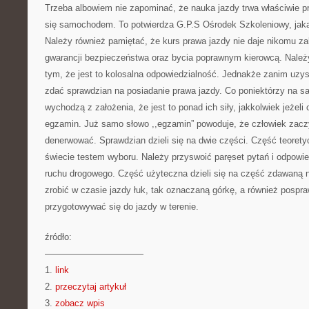
Trzeba albowiem nie zapominać, że nauka jazdy trwa właściwie pr
się samochodem. To potwierdza G.P.S Ośrodek Szkoleniowy, jaka
Należy również pamiętać, że kurs prawa jazdy nie daje nikomu z
gwarancji bezpieczeństwa oraz bycia poprawnym kierowcą. Należ
tym, że jest to kolosalna odpowiedzialność. Jednakże zanim uzys
zdać sprawdzian na posiadanie prawa jazdy. Co poniektórzy na 
wychodzą z założenia, że jest to ponad ich siły, jakkolwiek jeżel
egzamin. Już samo słowo ,,egzamin” powoduje, że człowiek zaczy
denerwować. Sprawdzian dzieli się na dwie części. Część teorety
świecie testem wyboru. Należy przyswoić paręset pytań i odpowi
ruchu drogowego. Część użyteczna dzieli się na część zdawaną n
zrobić w czasie jazdy łuk, tak oznaczaną górkę, a również pospra
przygotowywać się do jazdy w terenie.
źródło:
———————————
1.
link
2.
przeczytaj artykuł
3.
zobacz wpis