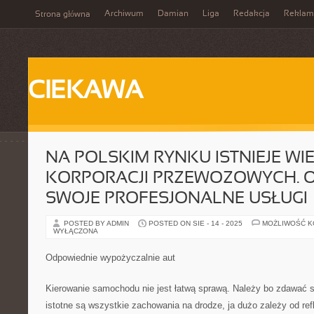
Archiwum
Damian
Liga
Redakcja
Reklam
Strona główna
CIEKAWA
NA POLSKIM RYNKU ISTNIEJE WI
KORPORACJI PRZEWOZOWYCH. O
SWOJE PROFESJONALNE USŁUGI
POSTED BY ADMIN
POSTED ON SIE - 14 - 2025
MOŻLIWOŚĆ 
WYŁĄCZONA
Odpowiednie wypożyczalnie aut
Kierowanie samochodu nie jest łatwą sprawą. Należy bo zdawać s
istotne są wszystkie zachowania na drodze, ja dużo zależy od ref