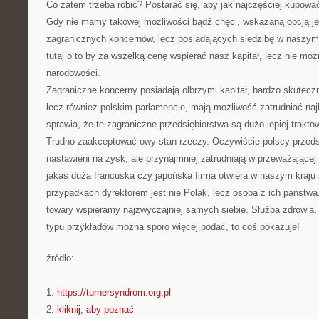
Co zatem trzeba robić? Postarać się, aby jak najczęściej kupowa
Gdy nie mamy takowej możliwości bądź chęci, wskazaną opcją jes
zagranicznych koncernów, lecz posiadających siedzibę w naszym 
tutaj o to by za wszelką cenę wspierać nasz kapitał, lecz nie moż
narodowości.
Zagraniczne koncerny posiadają olbrzymi kapitał, bardzo skuteczn
lecz również polskim parlamencie, mają możliwość zatrudniać naj
sprawia, że te zagraniczne przedsiębiorstwa są dużo lepiej traktow
Trudno zaakceptować owy stan rzeczy. Oczywiście polscy przeds
nastawieni na zysk, ale przynajmniej zatrudniają w przeważające
jakaś duża francuska czy japońska firma otwiera w naszym kraju 
przypadkach dyrektorem jest nie Polak, lecz osoba z ich państw
towary wspieramy najzwyczajniej samych siebie. Służba zdrowia, d
typu przykładów można sporo więcej podać, to coś pokazuje!
źródło:
———————————
1.
https://turnersyndrom.org.pl
2.
kliknij, aby poznać