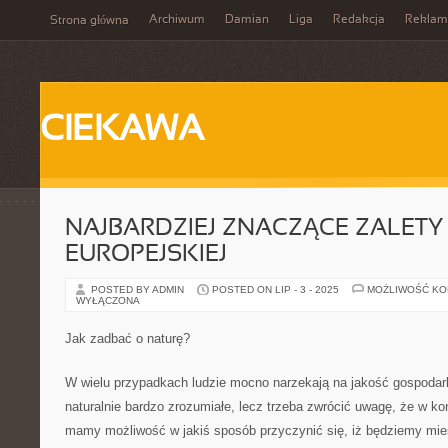
Archiwum
Damian
Liga
Redakcja
Reklam
Strona główna
CIEKAWA
NAJBARDZIEJ ZNACZĄCE ZALETY 
EUROPEJSKIEJ
POSTED BY ADMIN
POSTED ON LIP - 3 - 2025
MOŻLIWOŚĆ K
WYŁĄCZONA
Jak zadbać o naturę?
W wielu przypadkach ludzie mocno narzekają na jakość gospodark
naturalnie bardzo zrozumiałe, lecz trzeba zwrócić uwagę, że w ko
mamy możliwość w jakiś sposób przyczynić się, iż będziemy mie