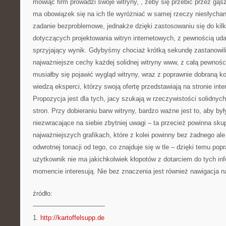
mówiąc firm prowadzi swoje witryny, , żeby się przebić przez gąsz
ma obowiązek się na ich tle wyróżniać w samej rzeczy niesłychani
zadanie bezproblemowe, jednakże dzięki zastosowaniu się do kil
dotyczących projektowania witryn internetowych, z pewnością ud
sprzyjający wynik. Gdybyśmy chociaż krótką sekundę zastanowili 
najważniejsze cechy każdej solidnej witryny www, z całą pewnoś
musiałby się pojawić wygląd witryny, wraz z poprawnie dobraną k
wiedzą eksperci, którzy swoją ofertę przedstawiają na stronie inte
Propozycja jest dla tych, jacy szukają w rzeczywistości solidny
stron. Przy dobieraniu barw witryny, bardzo ważne jest to, aby by
niezwracające na siebie zbytniej uwagi – ta przecież powinna skup
najważniejszych grafikach, które z kolei powinny bez żadnego al
odwrotnej tonacji od tego, co znajduje się w tle – dzięki temu popr
użytkownik nie ma jakichkolwiek kłopotów z dotarciem do tych in
momencie interesują. Nie bez znaczenia jest również nawigacja n
źródło:
———————————
1.
http://kartoffelsupp.de