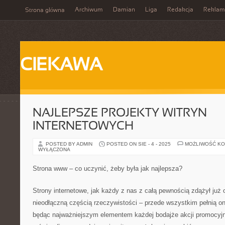
Archiwum
Damian
Liga
Redakcja
Reklam
Strona główna
CIEKAWA
NAJLEPSZE PROJEKTY WITRYN
INTERNETOWYCH
POSTED BY ADMIN
POSTED ON SIE - 4 - 2025
MOŻLIWOŚĆ K
WYŁĄCZONA
Strona www – co uczynić, żeby była jak najlepsza?
Strony internetowe, jak każdy z nas z całą pewnością zdążył już 
nieodłączną częścią rzeczywistości – przede wszystkim pełnią one
będąc najważniejszym elementem każdej bodajże akcji promocyjne