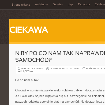
Archiwum
Damian
Liga
Redakcja
Reklam
Strona główna
CIEKAWA
NIBY PO CO NAM TAK NAPRAWD
SAMOCHÓD?
POSTED BY ADMIN
POSTED ON LIP - 8 - 2025
MOŻLIWOŚĆ K
WYŁĄCZONA
Po co nam auto?
Chociaż w sumie niezwykle wielu Polaków całkiem dobrze radzi s
XX i XXI wiek są bez wątpienia erą aut. Szczególnie po zniesieni
naszych rodaków spokojnie stać na samochód. No dobrze, lecz 