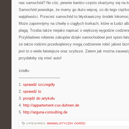
nas samochód? No cóż, pewnie bardzo często skarżymy się na b
Samochód powoduje, że mamy go dużo więcej, co do tego ciężko 
wątpliwości. Przecież samochód to błyskawiczny środek lokomocj
Może zapomnijmy na chwilę o ciągłych korkach, które w Łodzi a
plagą. Trzeba także niejako napisać o większej wygodzie codzie
Przykładowo robienie zakupów dzięki samochodowi jest sporo łat
że także rodzimi przedsiębiorcy mogą codziennie robić jakieś bizn
jest to o wiele łatwiejsze oraz szybsze. Zatem jak można zauważ
przydałoby się mieć auto!
źródło:
———————————
1.
sprawdź szczegóły
2.
sprawdź to
3.
przejdź do artykułu
4.
http://appartement-cux-duhnen.de
5.
http://arguna-consulting.de
CATEGORIES:
MINIMALISTYCZNY OGRÓD