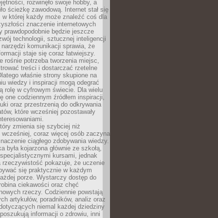
ętności, rozwinęło swoje hobby, a
ło ścieżkę zawodową. Internet stał się
, w której każdy może znaleźć coś dla
zyszłości znaczenie internetowych
zy prawdopodobnie będzie jeszcze
wój technologii, sztucznej inteligencji
narzędzi komunikacji sprawia, że
ormacji staje się coraz łatwiejszy.
 rośnie potrzeba tworzenia miejsc,
ltrować treści i dostarczać rzetelne
Dlatego właśnie strony skupione na
u wiedzy i inspiracji mogą odegrać
 rolę w cyfrowym świecie. Dla wielu
ię one codziennym źródłem inspiracji,
ki oraz przestrzenią do odkrywania
tów, które wcześniej pozostawały
nteresowaniami.
tóry zmienia się szybciej niż
 wcześniej, coraz więcej osób zaczyna
znaczenie ciągłego zdobywania wiedzy.
a była kojarzona głównie ze szkołą,
 specjalistycznymi kursami, jednak
 rzeczywistość pokazuje, że uczenie
bywać się praktycznie w każdym
każdej porze. Wystarczy dostęp do
drobina ciekawości oraz chęć
nowych rzeczy. Codziennie powstają
ch artykułów, poradników, analiz oraz
dotyczących niemal każdej dziedziny
 poszukują informacji o zdrowiu, inni