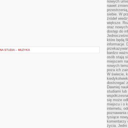
nowych umiej
nawet zmieni
przestrzenią
siebie. W pr
źródeł wied
większe. Roz
oraz nowych 
dostęp do inf
Jednocześnie
które będą fi
informacje. 
przekazywani
NA STUDIA – MUZYKA
bardzo ważną
osób stają s
miejscem nau
nowych tema
poza ich zai
W świecie, k
kiedykolwiek
dostrzegać 
Dawniej nauk
studiami lub
współczesna
się może od
miejscu i o 
internetu, o
poznawania 
tysiące nowy
komentarzy 
życia. Jedni