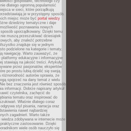
wiłości gospodarki, technologii czy
śnie dlatego ogromną popularność
ejsca w sieci, które porządkują
 przedstawiają je w przystępny sposób.
kich miejsc może być
portal wiedzy
różne dziedziny tematyczne i daje
 możliwość poznawania nowych
 sposób uporządkowany. Dzięki temu
 nie muszą przeszukiwać dziesiątek
etowych, aby znaleźć potrzebne
Wszystko znajduje się w jednym
sto podzielone na kategorie i tematy,
ają nawigację. Warto zauważyć, że
platformy edukacyjne i informacyjne
ej stawiają na jakość treści. Artykuły
wywane przez pasjonatów, ekspertów
óre po prostu lubią dzielić się swoją
 różnorodność autorów sprawia, że
ogą spojrzeć na dany temat z wielu
Nie bez znaczenia jest również sposób
a informacji. Dobrze napisany artykuł
ekawić czytelnika, zachęcić do
ębiania tematu oraz inspirować do
szukiwań. Właśnie dlatego coraz
 odgrywa styl pisania, narracja oraz
stawienia nawet najbardziej
nych zagadnień. Warto także
e wiedza zdobywana w internecie może
 praktyczne zastosowanie. Dzięki
poradnikom wiele osób nauczyło się