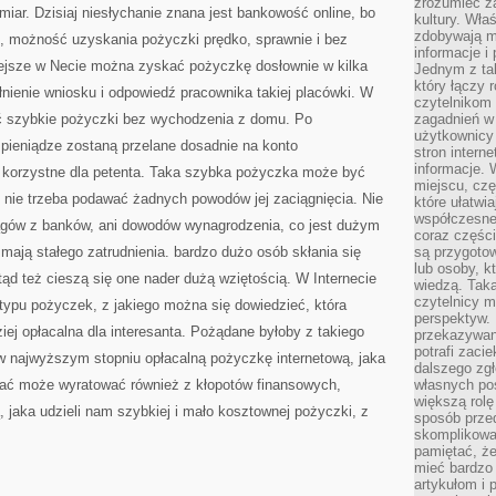
zrozumieć za
iar. Dzisiaj niesłychanie znana jest bankowość online, bo
kultury. Wła
zdobywają mi
, możność uzyskania pożyczki prędko, sprawnie i bez
informacje i
ejsze w Necie można zyskać pożyczkę dosłownie w kilka
Jednym z ta
który łączy 
łnienie wniosku i odpowiedź pracownika takiej placówki. W
czytelnikom
ć szybkie pożyczki bez wychodzenia z domu. Po
zagadnień w
użytkownicy
 pieniądze zostaną przelane dosadnie na konto
stron intern
informacje. 
i korzystne dla petenta. Taka szybka pożyczka może być
miejscu, czę
nie trzeba podawać żadnych powodów jej zaciągnięcia. Nie
które ułatwi
współczesne 
ągów z banków, ani dowodów wynagrodzenia, co jest dużym
coraz części
 mają stałego zatrudnienia. bardzo dużo osób skłania się
są przygoto
lub osoby, kt
tąd też cieszą się one nader dużą wziętością. W Internecie
wiedzą. Taka
czytelnicy m
typu pożyczek, z jakiego można się dowiedzieć, która
perspektyw. 
iej opłacalna dla interesanta. Pożądane byłoby z takiego
przekazywani
potrafi zaci
 w najwyższym stopniu opłacalną pożyczkę internetową, jaka
dalszego zgł
widać może wyratować również z kłopotów finansowych,
własnych po
większą rolę
 jaka udzieli nam szybkiej i mało kosztownej pożyczki, z
sposób przed
skomplikowa
pamiętać, ż
mieć bardzo
artykułom i 