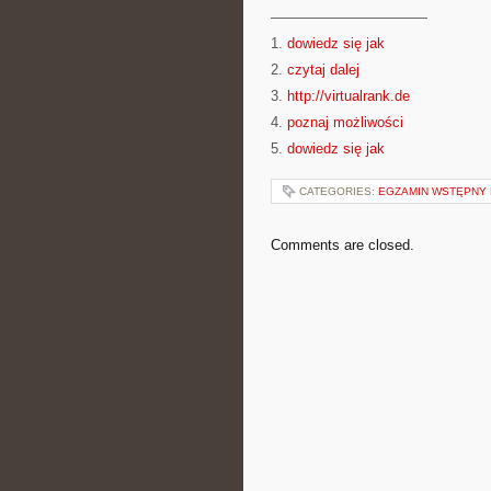
———————————
1.
dowiedz się jak
2.
czytaj dalej
3.
http://virtualrank.de
4.
poznaj możliwości
5.
dowiedz się jak
CATEGORIES:
EGZAMIN WSTĘPNY 
Comments are closed.