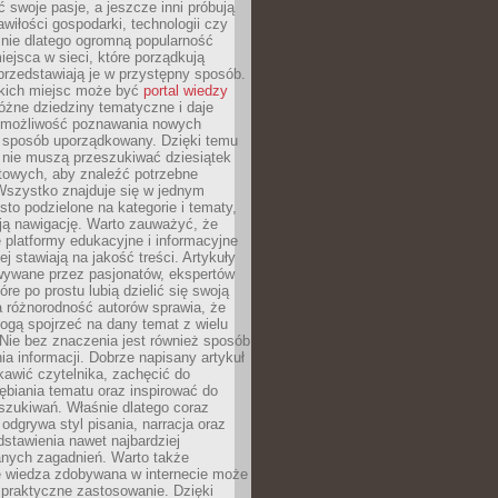
ć swoje pasje, a jeszcze inni próbują
wiłości gospodarki, technologii czy
śnie dlatego ogromną popularność
ejsca w sieci, które porządkują
 przedstawiają je w przystępny sposób.
kich miejsc może być
portal wiedzy
różne dziedziny tematyczne i daje
 możliwość poznawania nowych
 sposób uporządkowany. Dzięki temu
 nie muszą przeszukiwać dziesiątek
etowych, aby znaleźć potrzebne
Wszystko znajduje się w jednym
sto podzielone na kategorie i tematy,
ają nawigację. Warto zauważyć, że
platformy edukacyjne i informacyjne
ej stawiają na jakość treści. Artykuły
wywane przez pasjonatów, ekspertów
óre po prostu lubią dzielić się swoją
 różnorodność autorów sprawia, że
ogą spojrzeć na dany temat z wielu
Nie bez znaczenia jest również sposób
a informacji. Dobrze napisany artykuł
ekawić czytelnika, zachęcić do
ębiania tematu oraz inspirować do
szukiwań. Właśnie dlatego coraz
 odgrywa styl pisania, narracja oraz
stawienia nawet najbardziej
nych zagadnień. Warto także
e wiedza zdobywana w internecie może
 praktyczne zastosowanie. Dzięki