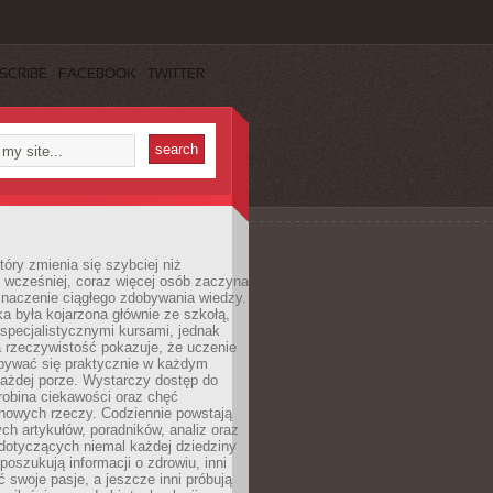
SCRIBE
FACEBOOK
TWITTER
tóry zmienia się szybciej niż
 wcześniej, coraz więcej osób zaczyna
znaczenie ciągłego zdobywania wiedzy.
a była kojarzona głównie ze szkołą,
 specjalistycznymi kursami, jednak
 rzeczywistość pokazuje, że uczenie
bywać się praktycznie w każdym
każdej porze. Wystarczy dostęp do
drobina ciekawości oraz chęć
nowych rzeczy. Codziennie powstają
ch artykułów, poradników, analiz oraz
dotyczących niemal każdej dziedziny
 poszukują informacji o zdrowiu, inni
ć swoje pasje, a jeszcze inni próbują