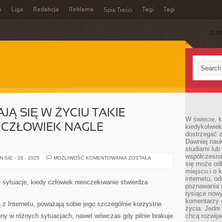
n
Liga
Redakcja
Reklama
Tagi
Tagi
Spis Treści
SUB
JĄ SIĘ W ŻYCIU TAKIE
W świecie, k
Y CZŁOWIEK NAGLE
kiedykolwiek
dostrzegać 
Dawniej nauk
studiami lub
współczesna
NIEKIEDY
SIE - 29 - 2025
MOŻLIWOŚĆ KOMENTOWANIA
ZOSTAŁA
ZDARZAJĄ
się może od
SIĘ
miejscu i o 
W
internetu, o
ŻYCIU
 sytuacje, kiedy człowiek nieoczekiwanie stwierdza
TAKIE
poznawania 
SYTUACJE,
tysiące nowy
KIEDY
komentarzy 
CZŁOWIEK
ą z Internetu, poważają sobie jego szczególnie korzystne
NAGLE
życia. Jedni
STWIERDZA
ny w różnych sytuacjach, nawet wówczas gdy pilnie brakuje
chcą rozwija