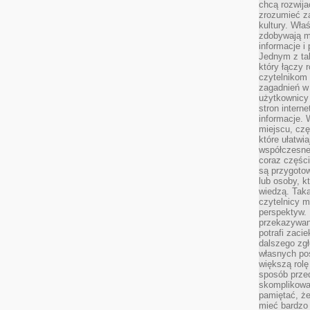
chcą rozwija
zrozumieć za
kultury. Wła
zdobywają mi
informacje i
Jednym z ta
który łączy 
czytelnikom
zagadnień w
użytkownicy
stron intern
informacje. 
miejscu, czę
które ułatwi
współczesne 
coraz części
są przygoto
lub osoby, kt
wiedzą. Taka
czytelnicy m
perspektyw. 
przekazywani
potrafi zaci
dalszego zgł
własnych po
większą rolę
sposób przed
skomplikowa
pamiętać, ż
mieć bardzo