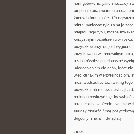
nam gotówki na jakiś znaczący zam
proponuje ona swoim interesantom
żadnych formalności. Co najważni
minut, ponieważ tyle zajmuje zape
miejscu tego typu, można uzyska
korzystnym rozpatrzeniu wniosku,
pożyczkobiorcy, co jest wygodne 
zużytkowana w samowolnym celu, 
trzeba również przedstawiać wyci
udogodnieniem dla osób, które nie
więc ku takim wierzytelnościom, s
można odszukać też ranking tego 
pożyczka internetowa jest najbardz
rankingu posłużyć się, by wybrać
teraz jest na w ofercie. Net jak 
starczy znaleźć firmę pożyczkową,
dogodnymi ratami do spłaty.
źródło: