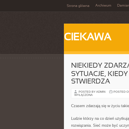
Archiwum
Damia
Strona główna
CIEKAWA
NIEKIEDY ZDARZA
SYTUACJE, KIED
STWIERDZA
POSTED BY ADMIN
POSTED ON 
WYŁĄCZONA
Czasem zdarzają się w życiu takie
Ludzie którzy na co dzień użytkuj
rozwiązania. Sieć może być uczyn