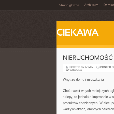
Archiwum
Damia
Strona główna
CIEKAWA
NIERUCHOMOŚĆ
POSTED BY ADMIN
POSTED ON 
WYŁĄCZONA
Wnętrze domu i mieszkania
Choć nawet w tych mniejszych agl
sklepy, to jednakże kupowanie w 
produktów codziennych. W sieci po
warzywniakach, drobnych osiedlow