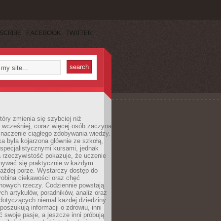
SCRIBE
FACEBOOK
TWITTER
tóry zmienia się szybciej niż
 wcześniej, coraz więcej osób zaczyna
znaczenie ciągłego zdobywania wiedzy.
a była kojarzona głównie ze szkołą,
 specjalistycznymi kursami, jednak
 rzeczywistość pokazuje, że uczenie
bywać się praktycznie w każdym
każdej porze. Wystarczy dostęp do
drobina ciekawości oraz chęć
nowych rzeczy. Codziennie powstają
ch artykułów, poradników, analiz oraz
dotyczących niemal każdej dziedziny
 poszukują informacji o zdrowiu, inni
ć swoje pasje, a jeszcze inni próbują