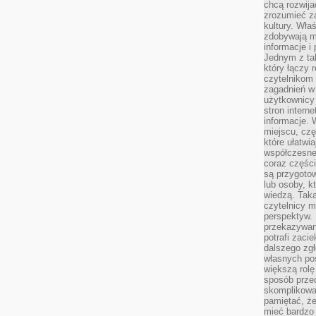
chcą rozwija
zrozumieć za
kultury. Wła
zdobywają mi
informacje i
Jednym z ta
który łączy 
czytelnikom
zagadnień w
użytkownicy
stron intern
informacje. 
miejscu, czę
które ułatwi
współczesne 
coraz części
są przygoto
lub osoby, kt
wiedzą. Taka
czytelnicy m
perspektyw. 
przekazywani
potrafi zaci
dalszego zgł
własnych po
większą rolę
sposób przed
skomplikowa
pamiętać, ż
mieć bardzo