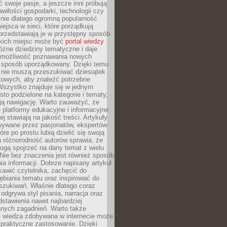
ć swoje pasje, a jeszcze inni próbują
wiłości gospodarki, technologii czy
śnie dlatego ogromną popularność
ejsca w sieci, które porządkują
 przedstawiają je w przystępny sposób.
kich miejsc może być
portal wiedzy
różne dziedziny tematyczne i daje
 możliwość poznawania nowych
 sposób uporządkowany. Dzięki temu
 nie muszą przeszukiwać dziesiątek
etowych, aby znaleźć potrzebne
Wszystko znajduje się w jednym
sto podzielone na kategorie i tematy,
ają nawigację. Warto zauważyć, że
platformy edukacyjne i informacyjne
ej stawiają na jakość treści. Artykuły
wywane przez pasjonatów, ekspertów
óre po prostu lubią dzielić się swoją
 różnorodność autorów sprawia, że
ogą spojrzeć na dany temat z wielu
Nie bez znaczenia jest również sposób
a informacji. Dobrze napisany artykuł
ekawić czytelnika, zachęcić do
ębiania tematu oraz inspirować do
szukiwań. Właśnie dlatego coraz
 odgrywa styl pisania, narracja oraz
stawienia nawet najbardziej
nych zagadnień. Warto także
e wiedza zdobywana w internecie może
 praktyczne zastosowanie. Dzięki