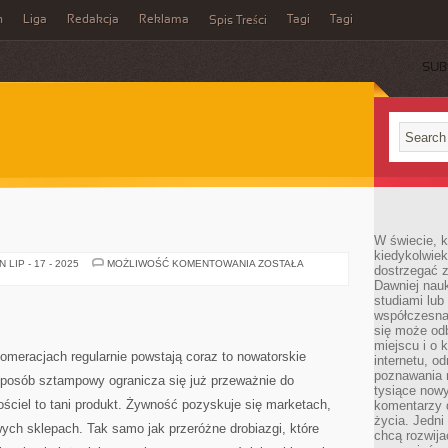
n
Liga
Redakcja
Reklama
Tagi
Tagi
Spis Treści
SUB
W świecie, k
kiedykolwiek
NIERUCHOMOŚĆ
LIP - 17 - 2025
MOŻLIWOŚĆ KOMENTOWANIA
ZOSTAŁA
dostrzegać 
Dawniej nauk
studiami lub
współczesna
się może od
miejscu i o 
omeracjach regularnie powstają coraz to nowatorskie
internetu, o
poznawania 
sposób sztampowy ogranicza się już przeważnie do
tysiące nowy
ściel to tani produkt. Żywność pozyskuje się marketach,
komentarzy 
życia. Jedni
ych sklepach. Tak samo jak przeróżne drobiazgi, które
chcą rozwija