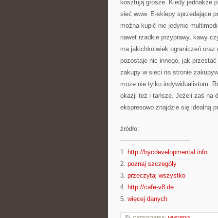
kosztują grosze. Kiedy jednakże p
sieć www. E-sklepy sprzedające pr
można kupić nie jedynie multimedia
nawet rzadkie przyprawy, kawy czy
ma jakichkolwiek ograniczeń oraz g
pozostaje nic innego, jak przesta
zakupy w sieci na stronie zakupyw
może nie tylko indywidualistom. R
okazji też i tańsze. Jeżeli zaś n
ekspresowo znajdzie się idealną p
źródło:
———————————
1.
http://bycdevelopmental.info
2.
poznaj szczegóły
3.
przeczytaj wszystko
4.
http://cafe-v8.de
5.
więcej danych
CATEGORIES:
MMORPG