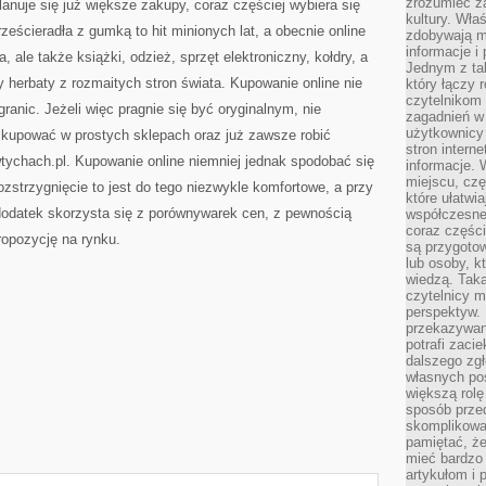
zrozumieć za
lanuje się już większe zakupy, coraz częściej wybiera się
kultury. Wła
ześcieradła z gumką to hit minionych lat, a obecnie online
zdobywają mi
informacje i
, ale także książki, odzież, sprzęt elektroniczny, kołdry, a
Jednym z ta
 herbaty z rozmaitych stron świata. Kupowanie online nie
który łączy 
czytelnikom
ranic. Jeżeli więc pragnie się być oryginalnym, nie
zagadnień w
użytkownicy
ć kupować w prostych sklepach oraz już zawsze robić
stron intern
tychach.pl. Kupowanie online niemniej jednak spodobać się
informacje. 
miejscu, czę
ozstrzygnięcie to jest do tego niezwykle komfortowe, a przy
które ułatwi
a dodatek skorzysta się z porównywarek cen, z pewnością
współczesne 
coraz części
ropozycję na rynku.
są przygoto
lub osoby, kt
wiedzą. Taka
czytelnicy m
perspektyw. 
przekazywani
potrafi zaci
dalszego zgł
własnych po
większą rolę
sposób przed
skomplikowa
pamiętać, ż
mieć bardzo
artykułom i 