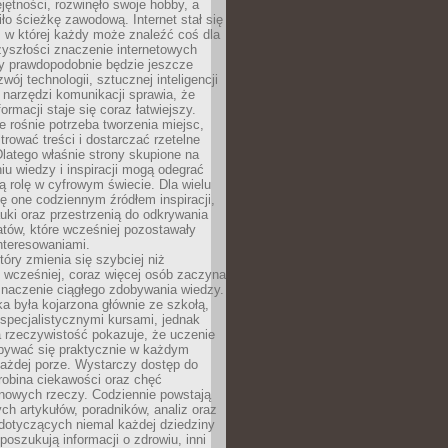
ętności, rozwinęło swoje hobby, a
ło ścieżkę zawodową. Internet stał się
, w której każdy może znaleźć coś dla
zyszłości znaczenie internetowych
zy prawdopodobnie będzie jeszcze
wój technologii, sztucznej inteligencji
narzędzi komunikacji sprawia, że
ormacji staje się coraz łatwiejszy.
 rośnie potrzeba tworzenia miejsc,
ltrować treści i dostarczać rzetelne
Dlatego właśnie strony skupione na
u wiedzy i inspiracji mogą odegrać
 rolę w cyfrowym świecie. Dla wielu
ię one codziennym źródłem inspiracji,
ki oraz przestrzenią do odkrywania
tów, które wcześniej pozostawały
nteresowaniami.
tóry zmienia się szybciej niż
 wcześniej, coraz więcej osób zaczyna
znaczenie ciągłego zdobywania wiedzy.
a była kojarzona głównie ze szkołą,
 specjalistycznymi kursami, jednak
 rzeczywistość pokazuje, że uczenie
bywać się praktycznie w każdym
każdej porze. Wystarczy dostęp do
drobina ciekawości oraz chęć
nowych rzeczy. Codziennie powstają
ch artykułów, poradników, analiz oraz
dotyczących niemal każdej dziedziny
 poszukują informacji o zdrowiu, inni