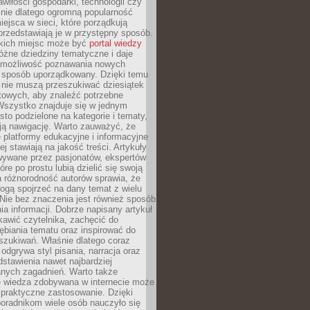
wiłości gospodarki, technologii czy
śnie dlatego ogromną popularność
ejsca w sieci, które porządkują
 przedstawiają je w przystępny sposób.
kich miejsc może być
portal wiedzy
różne dziedziny tematyczne i daje
 możliwość poznawania nowych
 sposób uporządkowany. Dzięki temu
 nie muszą przeszukiwać dziesiątek
etowych, aby znaleźć potrzebne
Wszystko znajduje się w jednym
sto podzielone na kategorie i tematy,
ają nawigację. Warto zauważyć, że
platformy edukacyjne i informacyjne
ej stawiają na jakość treści. Artykuły
wywane przez pasjonatów, ekspertów
óre po prostu lubią dzielić się swoją
 różnorodność autorów sprawia, że
ogą spojrzeć na dany temat z wielu
Nie bez znaczenia jest również sposób
a informacji. Dobrze napisany artykuł
ekawić czytelnika, zachęcić do
ębiania tematu oraz inspirować do
szukiwań. Właśnie dlatego coraz
 odgrywa styl pisania, narracja oraz
stawienia nawet najbardziej
nych zagadnień. Warto także
e wiedza zdobywana w internecie może
 praktyczne zastosowanie. Dzięki
poradnikom wiele osób nauczyło się