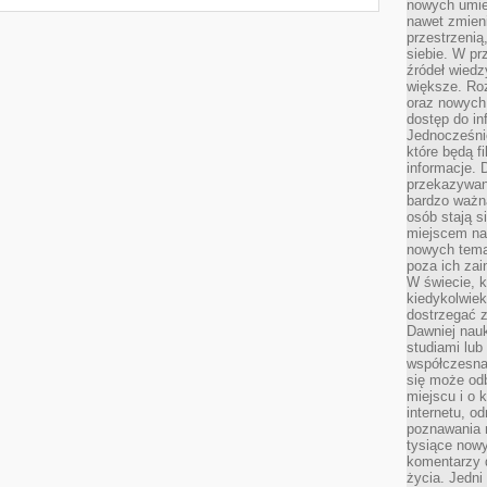
nowych umiej
nawet zmieni
przestrzenią
siebie. W pr
źródeł wied
większe. Roz
oraz nowych 
dostęp do inf
Jednocześnie
które będą fi
informacje. 
przekazywani
bardzo ważną
osób stają s
miejscem nau
nowych tema
poza ich zai
W świecie, k
kiedykolwiek
dostrzegać 
Dawniej nauk
studiami lub
współczesna
się może od
miejscu i o 
internetu, o
poznawania 
tysiące nowy
komentarzy 
życia. Jedni