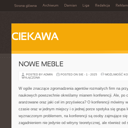
Archiwum
Damian
Liga
Redakcja
Reklam
Strona główna
CIEKAWA
NOWE MEBLE
POSTED BY ADMIN
POSTED ON SIE - 1 - 2025
MOŻLIWOŚĆ K
WYŁĄCZONA
W ogóle znaczące zgromadzenia agentów rozmaitych firm na prz
naukowych powszechnie określamy mianem konferencji. Ale, po c
aranżowane oraz jaki cel im przyświeca? O konferencji mówimy
czasie oraz w jednym miejscy i o jednej porze spotyka się grupa 
wyznaczonym problemem, na konferencji są osoby zajmujące się
zagadnieniem nie jedynie od witryny teoretycznej, ale również od 