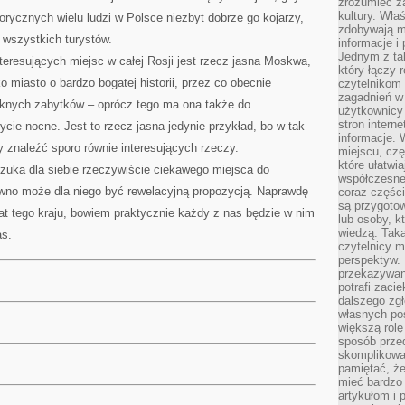
zrozumieć za
kultury. Wła
rycznych wielu ludzi w Polsce niezbyt dobrze go kojarzy,
zdobywają mi
a wszystkich turystów.
informacje i
Jednym z ta
nteresujących miejsc w całej Rosji jest rzecz jasna Moskwa,
który łączy 
ko miasto o bardzo bogatej historii, przez co obecnie
czytelnikom
zagadnień w
ęknych zabytków – oprócz tego ma ona także do
użytkownicy
stron intern
ycie nocne. Jest to rzecz jasna jedynie przykład, bo w tak
informacje. 
znaleźć sporo równie interesujących rzeczy.
miejscu, czę
które ułatwi
 szuka dla siebie rzeczywiście ciekawego miejsca do
współczesne 
ewno może dla niego być rewelacyjną propozycją. Naprawdę
coraz części
są przygoto
at tego kraju, bowiem praktycznie każdy z nas będzie w nim
lub osoby, kt
wiedzą. Taka
as.
czytelnicy m
perspektyw. 
przekazywani
potrafi zaci
dalszego zgł
własnych po
większą rolę
sposób przed
skomplikowa
pamiętać, ż
mieć bardzo
artykułom i 