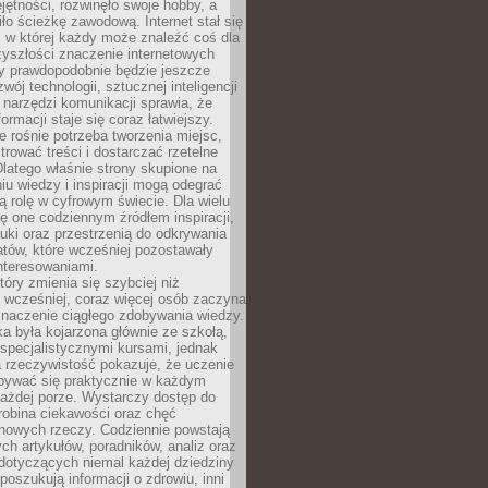
ętności, rozwinęło swoje hobby, a
ło ścieżkę zawodową. Internet stał się
, w której każdy może znaleźć coś dla
zyszłości znaczenie internetowych
zy prawdopodobnie będzie jeszcze
wój technologii, sztucznej inteligencji
narzędzi komunikacji sprawia, że
ormacji staje się coraz łatwiejszy.
 rośnie potrzeba tworzenia miejsc,
ltrować treści i dostarczać rzetelne
Dlatego właśnie strony skupione na
u wiedzy i inspiracji mogą odegrać
 rolę w cyfrowym świecie. Dla wielu
ię one codziennym źródłem inspiracji,
ki oraz przestrzenią do odkrywania
tów, które wcześniej pozostawały
nteresowaniami.
tóry zmienia się szybciej niż
 wcześniej, coraz więcej osób zaczyna
znaczenie ciągłego zdobywania wiedzy.
a była kojarzona głównie ze szkołą,
 specjalistycznymi kursami, jednak
 rzeczywistość pokazuje, że uczenie
bywać się praktycznie w każdym
każdej porze. Wystarczy dostęp do
drobina ciekawości oraz chęć
nowych rzeczy. Codziennie powstają
ch artykułów, poradników, analiz oraz
dotyczących niemal każdej dziedziny
 poszukują informacji o zdrowiu, inni