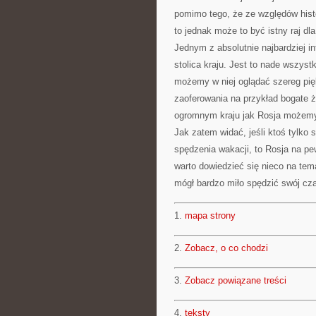
pomimo tego, że ze względów histo
to jednak może to być istny raj dl
Jednym z absolutnie najbardziej i
stolica kraju. Jest to nade wszyst
możemy w niej oglądać szereg pi
zaoferowania na przykład bogate ż
ogromnym kraju jak Rosja możemy 
Jak zatem widać, jeśli ktoś tylko
spędzenia wakacji, to Rosja na p
warto dowiedzieć się nieco na tem
mógł bardzo miło spędzić swój cz
1.
mapa strony
2.
Zobacz, o co chodzi
3.
Zobacz powiązane treści
4.
teksty