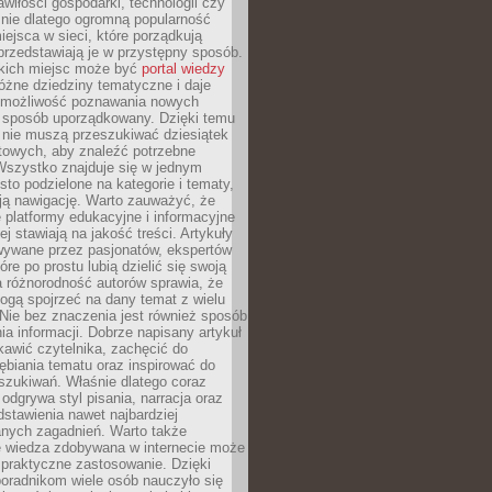
wiłości gospodarki, technologii czy
śnie dlatego ogromną popularność
ejsca w sieci, które porządkują
 przedstawiają je w przystępny sposób.
kich miejsc może być
portal wiedzy
różne dziedziny tematyczne i daje
 możliwość poznawania nowych
 sposób uporządkowany. Dzięki temu
 nie muszą przeszukiwać dziesiątek
etowych, aby znaleźć potrzebne
Wszystko znajduje się w jednym
sto podzielone na kategorie i tematy,
ają nawigację. Warto zauważyć, że
platformy edukacyjne i informacyjne
ej stawiają na jakość treści. Artykuły
wywane przez pasjonatów, ekspertów
óre po prostu lubią dzielić się swoją
 różnorodność autorów sprawia, że
ogą spojrzeć na dany temat z wielu
Nie bez znaczenia jest również sposób
a informacji. Dobrze napisany artykuł
ekawić czytelnika, zachęcić do
ębiania tematu oraz inspirować do
szukiwań. Właśnie dlatego coraz
 odgrywa styl pisania, narracja oraz
stawienia nawet najbardziej
nych zagadnień. Warto także
e wiedza zdobywana w internecie może
 praktyczne zastosowanie. Dzięki
poradnikom wiele osób nauczyło się