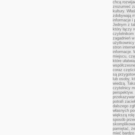
chcą rozwija
zrozumieć za
kultury. Wła
zdobywają mi
informacje i
Jednym z ta
który łączy 
czytelnikom
zagadnień w
użytkownicy
stron intern
informacje. 
miejscu, czę
które ułatwi
współczesne 
coraz części
są przygoto
lub osoby, kt
wiedzą. Taka
czytelnicy m
perspektyw. 
przekazywani
potrafi zaci
dalszego zgł
własnych po
większą rolę
sposób przed
skomplikowa
pamiętać, ż
mieć bardzo