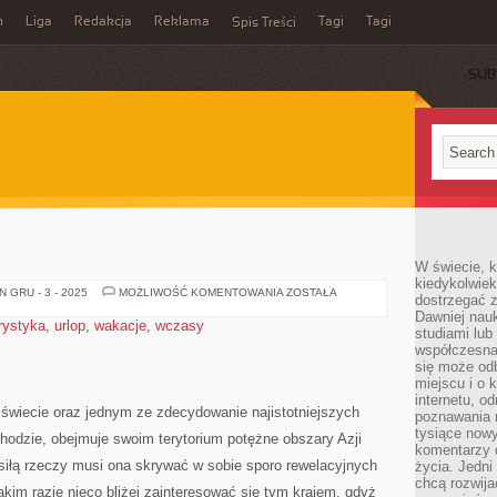
n
Liga
Redakcja
Reklama
Tagi
Tagi
Spis Treści
SUB
W świecie, k
kiedykolwiek
ODWIEDŹ
 GRU - 3 - 2025
MOŻLIWOŚĆ KOMENTOWANIA
ZOSTAŁA
dostrzegać 
EGIPT!
Dawniej nauk
rystyka
,
urlop
,
wakacje
,
wczasy
studiami lub
współczesna
się może od
miejscu i o 
internetu, o
 świecie oraz jednym ze zdecydowanie najistotniejszych
poznawania 
tysiące nowy
hodzie, obejmuje swoim terytorium potężne obszary Azji
komentarzy 
siłą rzeczy musi ona skrywać w sobie sporo rewelacyjnych
życia. Jedni
chcą rozwija
akim razie nieco bliżej zainteresować się tym krajem, gdyż