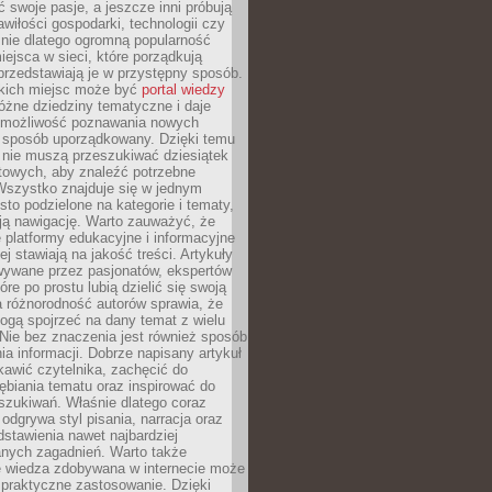
ć swoje pasje, a jeszcze inni próbują
wiłości gospodarki, technologii czy
śnie dlatego ogromną popularność
ejsca w sieci, które porządkują
 przedstawiają je w przystępny sposób.
kich miejsc może być
portal wiedzy
różne dziedziny tematyczne i daje
 możliwość poznawania nowych
 sposób uporządkowany. Dzięki temu
 nie muszą przeszukiwać dziesiątek
etowych, aby znaleźć potrzebne
Wszystko znajduje się w jednym
sto podzielone na kategorie i tematy,
ają nawigację. Warto zauważyć, że
platformy edukacyjne i informacyjne
ej stawiają na jakość treści. Artykuły
wywane przez pasjonatów, ekspertów
óre po prostu lubią dzielić się swoją
 różnorodność autorów sprawia, że
ogą spojrzeć na dany temat z wielu
Nie bez znaczenia jest również sposób
a informacji. Dobrze napisany artykuł
ekawić czytelnika, zachęcić do
ębiania tematu oraz inspirować do
szukiwań. Właśnie dlatego coraz
 odgrywa styl pisania, narracja oraz
stawienia nawet najbardziej
nych zagadnień. Warto także
e wiedza zdobywana w internecie może
 praktyczne zastosowanie. Dzięki