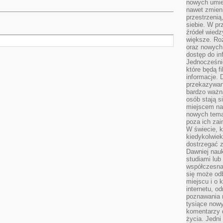
nowych umiej
nawet zmieni
przestrzenią
siebie. W pr
źródeł wied
większe. Roz
oraz nowych 
dostęp do inf
Jednocześnie
które będą fi
informacje. 
przekazywani
bardzo ważną
osób stają s
miejscem nau
nowych tema
poza ich zai
W świecie, k
kiedykolwiek
dostrzegać 
Dawniej nauk
studiami lub
współczesna
się może od
miejscu i o 
internetu, o
poznawania 
tysiące nowy
komentarzy 
życia. Jedni