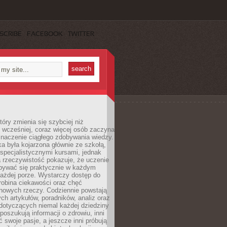
SCRIBE
FACEBOOK
TWITTER
tóry zmienia się szybciej niż
 wcześniej, coraz więcej osób zaczyna
znaczenie ciągłego zdobywania wiedzy.
a była kojarzona głównie ze szkołą,
 specjalistycznymi kursami, jednak
 rzeczywistość pokazuje, że uczenie
bywać się praktycznie w każdym
każdej porze. Wystarczy dostęp do
drobina ciekawości oraz chęć
nowych rzeczy. Codziennie powstają
ch artykułów, poradników, analiz oraz
dotyczących niemal każdej dziedziny
 poszukują informacji o zdrowiu, inni
ć swoje pasje, a jeszcze inni próbują