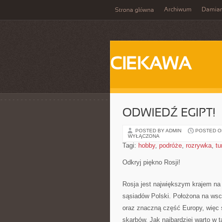
Archiwum
Damia
Strona główna
CIEKAWA
ODWIEDŹ EGIPT!
POSTED BY ADMIN
POSTED ON
WYŁĄCZONA
Tagi:
hobby
,
podróże
,
rozrywka
,
tu
Odkryj piękno Rosji!
Rosja jest największym krajem na
sąsiadów Polski. Położona na wsc
oraz znaczną część Europy, więc 
skarbów. Jak najbardziej warto w t