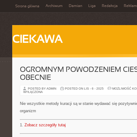
Archiwum
Damian
Liga
Redakcja
Reklam
Strona główna
CIEKAWA
OGROMNYM POWODZENIEM CIES
OBECNIE
POSTED BY ADMIN
POSTED ON LIS - 6 - 2025
MOŻLIWOŚĆ K
WYŁĄCZONA
Nie wszystkie metody kuracji są w stanie wydawać się pozytywn
organizm
1.
Zobacz szczegóły tutaj