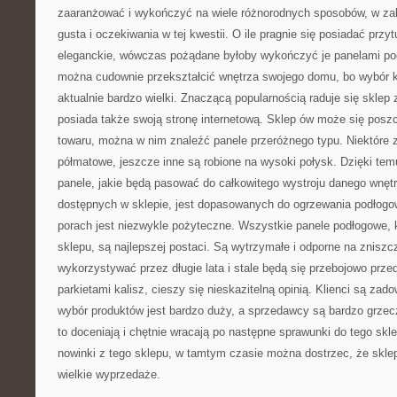
zaaranżować i wykończyć na wiele różnorodnych sposobów, w zal
gusta i oczekiwania w tej kwestii. O ile pragnie się posiadać przy
eleganckie, wówczas pożądane byłoby wykończyć je panelami po
można cudownie przekształcić wnętrza swojego domu, bo wybór kol
aktualnie bardzo wielki. Znaczącą popularnością raduje się sklep z
posiada także swoją stronę internetową. Sklep ów może się pos
towaru, można w nim znaleźć panele przeróżnego typu. Niektóre 
półmatowe, jeszcze inne są robione na wysoki połysk. Dzięki tem
panele, jakie będą pasować do całkowitego wystroju danego wnęt
dostępnych w sklepie, jest dopasowanych do ogrzewania podłog
porach jest niezwykle pożyteczne. Wszystkie panele podłogowe, k
sklepu, są najlepszej postaci. Są wytrzymałe i odporne na zniszc
wykorzystywać przez długie lata i stale będą się przebojowo prze
parkietami kalisz, cieszy się nieskazitelną opinią. Klienci są zad
wybór produktów jest bardzo duży, a sprzedawcy są bardzo grzeczni
to doceniają i chętnie wracają po następne sprawunki do tego sklep
nowinki z tego sklepu, w tamtym czasie można dostrzec, że sklep
wielkie wyprzedaże.