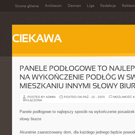
Archiwum
Damian
Liga
Redakcja
Reklam
Strona główna
CIEKAWA
PANELE PODŁOGOWE TO NAJLE
NA WYKOŃCZENIE PODŁÓG W S
MIESZKANIU INNYMI SŁOWY BIU
POSTED BY ADMIN
POSTED ON PAŹ - 10 - 2025
MOŻLIWOŚĆ 
WYŁĄCZONA
Panele podłogowe to najlepszy sposób na wykończenie posadzek
słowy biurze
Akuratnie zaaranżowany dom, dla każdego jednego będzie pow