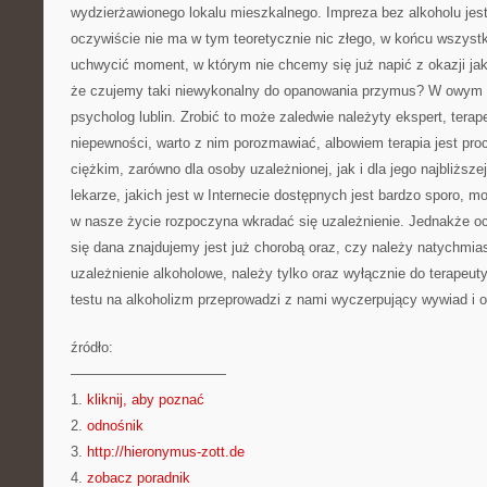
wydzierżawionego lokalu mieszkalnego. Impreza bez alkoholu jest
oczywiście nie ma w tym teoretycznie nic złego, w końcu wszystko
uchwycić moment, w którym nie chcemy się już napić z okazji jaki
że czujemy taki niewykonalny do opanowania przymus? W owym c
psycholog lublin. Zrobić to może zaledwie należyty ekspert, ter
niepewności, warto z nim porozmawiać, albowiem terapia jest pro
ciężkim, zarówno dla osoby uzależnionej, jak i dla jego najbliższej 
lekarze, jakich jest w Internecie dostępnych jest bardzo sporo,
w nasze życie rozpoczyna wkradać się uzależnienie. Jednakże o
się dana znajdujemy jest już chorobą oraz, czy należy natychmia
uzależnienie alkoholowe, należy tylko oraz wyłącznie do terapeut
testu na alkoholizm przeprowadzi z nami wyczerpujący wywiad i og
źródło:
———————————
1.
kliknij, aby poznać
2.
odnośnik
3.
http://hieronymus-zott.de
4.
zobacz poradnik