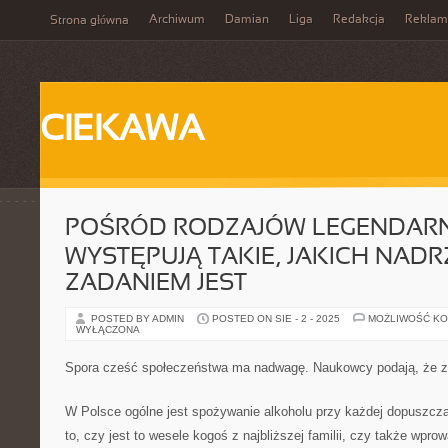
Archiwum
Damian
Liga
Redakcja
Reklam
Strona główna
CIEKAWA
POŚRÓD RODZAJÓW LEGENDARN
WYSTĘPUJĄ TAKIE, JAKICH NAD
ZADANIEM JEST
POSTED BY ADMIN
POSTED ON SIE - 2 - 2025
MOŻLIWOŚĆ K
WYŁĄCZONA
Spora cześć społeczeństwa ma nadwagę. Naukowcy podają, że z
W Polsce ogólne jest spożywanie alkoholu przy każdej dopuszcza
to, czy jest to wesele kogoś z najbliższej familii, czy także wpr