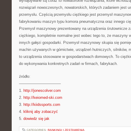
wynajdywane są coraz to nowatorskie rozwiązania, które wchodzą
rozwiązań nowoczesnych, nowatorskich, których zadaniem jest us
przemysłu. Częścią przemysłu ciężkiego jest przemysł maszynow
fabrykowaniu maszyn typu komora pneumatyczna oraz innego cię
Przemysł maszynowy prezentowany na urządzenia śrutownicze za
ciężkiego, kompletnie normalne jest wobec tego to, że maszyny 
innych gałęzi gospodarki. Przemysł maszynowy skupia się pomię
machin używanych w górnictwie, urządzeń hutniczych, silników, m
to urządzenia stosowane w gospodarstwach domowych. To ciężkie
do wykonywania konkretnych zadań w firmach, fabrykach.
źródło:
———————————
1.
http://jonescolver.com
2.
http://keiomed-ski.com
3.
http://kiidssports.com
4.
kliknij aby zobaczyć
5.
dowiedz się jak
CATEGORIES:
RANKINGI I ZESTAWIENIA