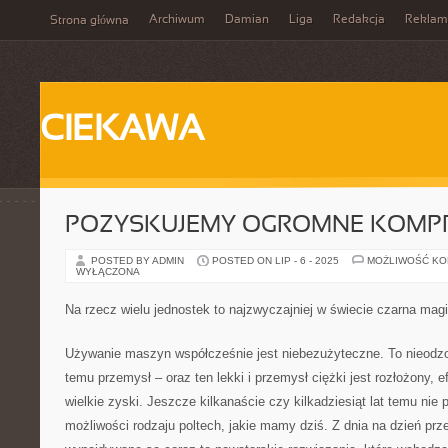
Archiwum
Damian
Liga
Redakcja
Reklam
Strona główna
CIEKAWA
POZYSKUJEMY OGROMNE KOMP
POSTED BY ADMIN
POSTED ON LIP - 6 - 2025
MOŻLIWOŚĆ K
WYŁĄCZONA
Na rzecz wielu jednostek to najzwyczajniej w świecie czarna mag
Używanie maszyn współcześnie jest niebezużyteczne. To nieodzo
temu przemysł – oraz ten lekki i przemysł ciężki jest rozłożony, 
wielkie zyski. Jeszcze kilkanaście czy kilkadziesiąt lat temu nie 
możliwości rodzaju poltech, jakie mamy dziś. Z dnia na dzień prze