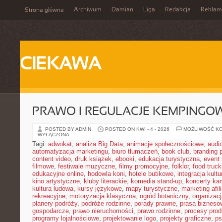
Archiwum
Damian
Liga
Redakcja
Reklam
Strona główna
CIEKAWA
PRAWO I REGULACJE KEMPINGO
POSTED BY ADMIN
POSTED ON KWI - 4 - 2026
MOŻLIWOŚĆ K
WYŁĄCZONA
Tagi:
adwokat
,
analiza Big Data
,
animacje społecznościowe
,
audi
automatyzacja marketingu
,
biuro tłumaczeń
,
book club
,
branding 
content video
,
druk książek
,
ebooki
,
edukacja turystyczna
,
event
filmowe
,
festiwale muzyczne
,
filmy promocyjne
,
folklor
,
food truck
edukacyjne online
,
hodowla koni
,
hotele butikowe
,
integracja kult
kino artystyczne
,
kluby literackie
,
komedia stand-up
,
koncerty ka
kultura ludowa
,
kursy językowe
,
mapy turystyczne
,
marketing afil
rekreacyjne
,
motoryzacja klasyczna
,
ogród botaniczny
,
organizac
planery podróży
,
podróże rodzinne
,
porady prawne
,
prasa bizneso
gospodarcze
,
prawo nieruchomości
,
prawo rodzinne
,
procesy prod
programy lojalnościowe
,
projektowanie logo
,
projekty graficzne
,
ps