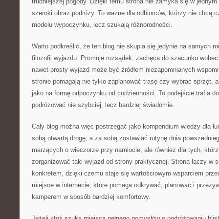
trudniejszej pogody. Dzięki temu strona nie zamyka się w jednym
szeroki obraz podróży. To ważne dla odbiorców, którzy nie chcą 
modelu wypoczynku, lecz szukają różnorodności.
Warto podkreślić, że ten blog nie skupia się jedynie na samych m
filozofii wyjazdu. Promuje rozsądek, zachęca do szacunku wobec 
nawet prosty wyjazd może być źródłem niezapomnianych wspomni
stronie pomagają nie tylko zaplanować trasę czy wybrać sprzęt, a
jako na formę odpoczynku od codzienności. To podejście trafia do
podróżować nie szybciej, lecz bardziej świadomie.
Cały blog można więc postrzegać jako kompendium wiedzy dla ludz
sobą otwartą drogę, a za sobą zostawiać rutynę dnia powszednieg
marzących o wieczorze przy namiocie, ale również dla tych, którz
zorganizować taki wyjazd od strony praktycznej. Strona łączy w 
konkretem, dzięki czemu staje się wartościowym wsparciem prze
miejsce w internecie, które pomaga odkrywać, planować i przeż
kamperem w sposób bardziej komfortowy.
Jeżeli ktoś szuka miejsca pełnego pomysłów o podróżowaniu blisko