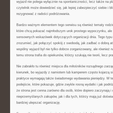
wyjazd nie polega wyłącznie na spontaniczności, lecz także na p
czytelnik może dowiedzieć się, jak lepiej zabezpieczyć siebie i bl
rezygnować z radości podróżowania.
Bardzo ważnym elementem tego serwisu są również tematy rodzin
które chcą pokazać najmłodszym urok prostego wypoczynku, ale 
sensownych wskazówek dotyczących organizacji dnia. Tego typu 
zrozumieć, jak połączyć spokój z swobodą, jak zadbać o dobrą at
wspólny wyjazd był nie tylko dobrze zorganizowany, ale również 
temu strona trafia do opiekunów, którzy szukają nie teorii, lecz p
Nie zabrakło tu również miejsca dla miłośników rozsądnego zarz
kierunek, bo wyjazdy z namiotem lub kamperem często kojarzą si
praktyce wymagają także świadomego wydawania pieniędzy. W t
podejście, które pokazuje, gdzie zwykle rosną wydatki i jak podró
że strona jest cenna zarówno dla osób, które dopiero zaczynają i
nieprzemyślanych zakupów, jak i dla tych, którzy mają już doświ
bardziej ulepszać organizację.