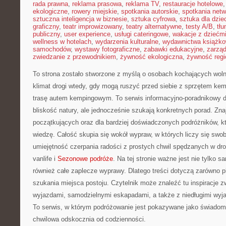
rada prawna
,
reklama prasowa
,
reklama TV
,
restauracje hotelowe
ekologiczne
,
rowery miejskie
,
spotkania autorskie
,
spotkania net
sztuczna inteligencja w biznesie
,
sztuka cyfrowa
,
sztuka dla dzie
graficzny
,
teatr improwizowany
,
teatry alternatywne
,
testy A/B
,
tł
publiczny
,
user experience
,
usługi cateringowe
,
wakacje z dziećm
wellness w hotelach
,
wydarzenia kulturalne
,
wydawnictwa książk
samochodów
,
wystawy fotograficzne
,
zabawki edukacyjne
,
zarzą
zwiedzanie z przewodnikiem
,
żywność ekologiczna
,
żywność regi
To strona zostało stworzone z myślą o osobach kochających wolno
klimat drogi wtedy, gdy mogą ruszyć przed siebie z sprzętem k
trasę autem kempingowym. To serwis informacyjno-poradnikowy dl
bliskość natury, ale jednocześnie szukają konkretnych porad. Znaj
początkujących oraz dla bardziej doświadczonych podróżników, k
wiedzę. Całość skupia się wokół wypraw, w których liczy się swo
umiejętność czerpania radości z prostych chwil spędzanych w d
vanlife i
Sezonowe podróże
. Na tej stronie ważne jest nie tylko 
również całe zaplecze wyprawy. Dlatego treści dotyczą zarówno pl
szukania miejsca postoju. Czytelnik może znaleźć tu inspiracje 
wyjazdami, samodzielnymi eskapadami, a także z niedługimi wyja
To serwis, w którym podróżowanie jest pokazywane jako świadomy
chwilowa odskocznia od codzienności.