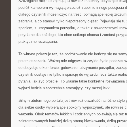
Szczególne miejsce zajmują tu również materiały dotyczące ekwi
podróż kamperem wymagają przecież zupełnie innego podejścia do
dlatego czytelnik może liczyć na treści pomagające lepiej zrozum
zabrania, a co stanowi tylko niepotrzebny ciężar. Pojawiają się t
spaniem, z utrzymaniem porządku, a także z nowoczesnymi rozw
przydatne dla każdego, kto chce uniknąć chaosu i zamiast przyp
praktyczne rozwiązania.
Ta witryna pokazuje też, że podróżowanie nie kończy się na sam
przemieszczaniu. Ważną rolę odgrywa tu zwykłe życie podczas wy
co decyduje o komforcie: gotowanie, utrzymanie porządku, zarzą
czytelnik dostaje nie tylko inspirację do wyjazdu, lecz także rea
pytania, jak żyć prościej. To właśnie takie konkretne rozwiązania
wyjazd będzie niepotrzebnie stresujący, czy raczej lekki.
Silnym atutem tego portalu jest również otwartość na różne style
dla siebie osoby wybierające spokojny wypoczynek, ale również c
wrażenia. Obok tematów lekkich i codziennych pojawiają się też t
zainteresowanych bardziej dziką stroną biwakowania, dziką przy