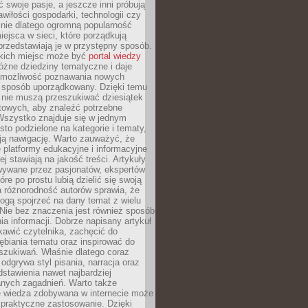
ć swoje pasje, a jeszcze inni próbują
wiłości gospodarki, technologii czy
śnie dlatego ogromną popularność
ejsca w sieci, które porządkują
 przedstawiają je w przystępny sposób.
kich miejsc może być
portal wiedzy
różne dziedziny tematyczne i daje
 możliwość poznawania nowych
 sposób uporządkowany. Dzięki temu
 nie muszą przeszukiwać dziesiątek
etowych, aby znaleźć potrzebne
Wszystko znajduje się w jednym
sto podzielone na kategorie i tematy,
ają nawigację. Warto zauważyć, że
platformy edukacyjne i informacyjne
ej stawiają na jakość treści. Artykuły
wywane przez pasjonatów, ekspertów
óre po prostu lubią dzielić się swoją
 różnorodność autorów sprawia, że
ogą spojrzeć na dany temat z wielu
Nie bez znaczenia jest również sposób
a informacji. Dobrze napisany artykuł
ekawić czytelnika, zachęcić do
ębiania tematu oraz inspirować do
szukiwań. Właśnie dlatego coraz
 odgrywa styl pisania, narracja oraz
stawienia nawet najbardziej
nych zagadnień. Warto także
e wiedza zdobywana w internecie może
 praktyczne zastosowanie. Dzięki