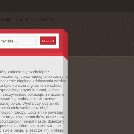
SCRIBE
FACEBOOK
TWITTER
tóry zmienia się szybciej niż
 wcześniej, coraz więcej osób zaczyna
znaczenie ciągłego zdobywania wiedzy.
a była kojarzona głównie ze szkołą,
 specjalistycznymi kursami, jednak
 rzeczywistość pokazuje, że uczenie
bywać się praktycznie w każdym
każdej porze. Wystarczy dostęp do
drobina ciekawości oraz chęć
nowych rzeczy. Codziennie powstają
ch artykułów, poradników, analiz oraz
dotyczących niemal każdej dziedziny
 poszukują informacji o zdrowiu, inni
ć swoje pasje, a jeszcze inni próbują