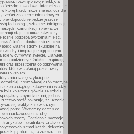
ętności, rozwinęło swoje hobby, a
ło ścieżkę zawodową. Internet stał się
, w której każdy może znaleźć coś dla
zyszłości znaczenie internetowych
zy prawdopodobnie będzie jeszcze
wój technologii, sztucznej inteligencji
narzędzi komunikacji sprawia, że
ormacji staje się coraz łatwiejszy.
 rośnie potrzeba tworzenia miejsc,
ltrować treści i dostarczać rzetelne
Dlatego właśnie strony skupione na
u wiedzy i inspiracji mogą odegrać
 rolę w cyfrowym świecie. Dla wielu
ię one codziennym źródłem inspiracji,
ki oraz przestrzenią do odkrywania
tów, które wcześniej pozostawały
nteresowaniami.
tóry zmienia się szybciej niż
 wcześniej, coraz więcej osób zaczyna
znaczenie ciągłego zdobywania wiedzy.
a była kojarzona głównie ze szkołą,
 specjalistycznymi kursami, jednak
 rzeczywistość pokazuje, że uczenie
bywać się praktycznie w każdym
każdej porze. Wystarczy dostęp do
drobina ciekawości oraz chęć
nowych rzeczy. Codziennie powstają
ch artykułów, poradników, analiz oraz
dotyczących niemal każdej dziedziny
 poszukują informacji o zdrowiu, inni