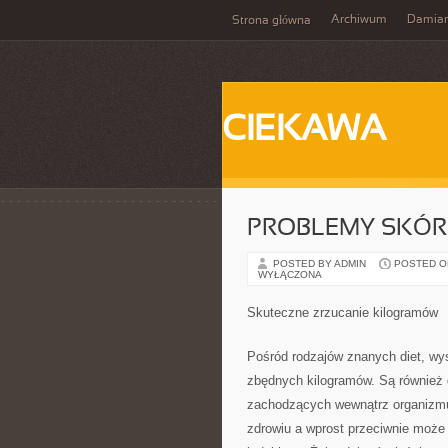
Archiwum
Damia
Strona główna
CIEKAWA
PROBLEMY SKÓR
POSTED BY ADMIN
POSTED ON 
WYŁĄCZONA
Skuteczne zrzucanie kilogramów
Pośród rodzajów znanych diet, wys
zbędnych kilogramów. Są również d
zachodzących wewnątrz organizmu.
zdrowiu a wprost przeciwnie może