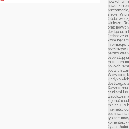
nowych umiej
nawet zmieni
przestrzenią
siebie. W pr
źródeł wied
większe. Roz
oraz nowych 
dostęp do inf
Jednocześnie
które będą fi
informacje. 
przekazywani
bardzo ważną
osób stają s
miejscem nau
nowych tema
poza ich zai
W świecie, k
kiedykolwiek
dostrzegać 
Dawniej nauk
studiami lub
współczesna
się może od
miejscu i o 
internetu, o
poznawania 
tysiące nowy
komentarzy 
życia. Jedni