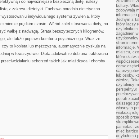
zrozumieć za
efektywną i co najważniejsze bezpieczną dietę, należy
kultury. Wła
listą z zakresu dietetyki. Fachowa poradnia dietetyczna
zdobywają mi
informacje i
ystosowaniu indywidualnego systemu żywienia, który
Jednym z ta
iezmiernie prędkim czasie. Wśród zalet stosowania diety, na
który łączy 
czytelnikom
zyć walkę z nadwagą. Strata bezużytecznych kilogramów,
zagadnień w
użytkownicy
kiego, ale także poprawa komfortu psychicznego. Wraz ze
stron intern
, czy to kobieta lub mężczyzna, automatycznie zyskuje na
informacje. 
miejscu, czę
iedniej w towarzystwie. Dieta adekwatnie dobrana traktowana
które ułatwi
w przeciwdziałaniu schorzeń takich jak miażdżyca i choroby
współczesne 
coraz części
są przygoto
lub osoby, kt
wiedzą. Taka
czytelnicy m
perspektyw. 
przekazywani
potrafi zaci
dalszego zgł
własnych po
większą rolę
sposób przed
skomplikowa
pamiętać, ż
mieć bardzo
artykułom i 
RNE