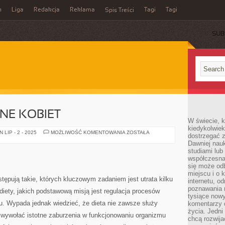
n
Liga
Redakcja
Reklama
Tagi
Tagi
Spis Treści
SUB
NE KOBIET
W świecie, k
kiedykolwiek
PROBLEMY
LIP - 2 - 2025
MOŻLIWOŚĆ KOMENTOWANIA
ZOSTAŁA
dostrzegać 
SKÓRNE
Dawniej nauk
KOBIET
studiami lub
współczesna
się może od
miejscu i o 
tępują takie, których kluczowym zadaniem jest utrata kilku
internetu, o
poznawania 
iety, jakich podstawową misją jest regulacja procesów
tysiące nowy
 Wypada jednak wiedzieć, że dieta nie zawsze służy
komentarzy 
życia. Jedni
 wywołać istotne zaburzenia w funkcjonowaniu organizmu
chcą rozwija