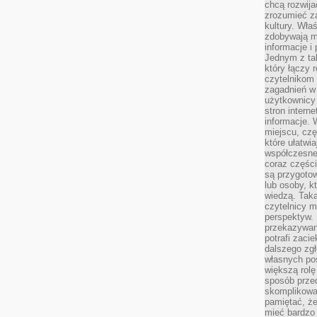
chcą rozwija
zrozumieć za
kultury. Wła
zdobywają mi
informacje i
Jednym z ta
który łączy 
czytelnikom
zagadnień w
użytkownicy
stron intern
informacje. 
miejscu, czę
które ułatwi
współczesne 
coraz części
są przygoto
lub osoby, kt
wiedzą. Taka
czytelnicy m
perspektyw. 
przekazywani
potrafi zaci
dalszego zgł
własnych po
większą rolę
sposób przed
skomplikowa
pamiętać, ż
mieć bardzo