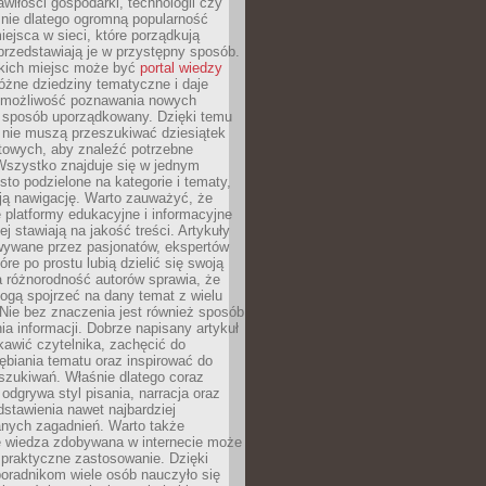
wiłości gospodarki, technologii czy
śnie dlatego ogromną popularność
ejsca w sieci, które porządkują
 przedstawiają je w przystępny sposób.
kich miejsc może być
portal wiedzy
różne dziedziny tematyczne i daje
 możliwość poznawania nowych
 sposób uporządkowany. Dzięki temu
 nie muszą przeszukiwać dziesiątek
etowych, aby znaleźć potrzebne
Wszystko znajduje się w jednym
sto podzielone na kategorie i tematy,
ają nawigację. Warto zauważyć, że
platformy edukacyjne i informacyjne
ej stawiają na jakość treści. Artykuły
wywane przez pasjonatów, ekspertów
óre po prostu lubią dzielić się swoją
 różnorodność autorów sprawia, że
ogą spojrzeć na dany temat z wielu
Nie bez znaczenia jest również sposób
a informacji. Dobrze napisany artykuł
ekawić czytelnika, zachęcić do
ębiania tematu oraz inspirować do
szukiwań. Właśnie dlatego coraz
 odgrywa styl pisania, narracja oraz
stawienia nawet najbardziej
nych zagadnień. Warto także
e wiedza zdobywana w internecie może
 praktyczne zastosowanie. Dzięki
poradnikom wiele osób nauczyło się