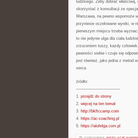
ludzkiego. Żeby dobrać właściwą, 
skorzystać z konsultacji ze specja
Warszawa, na pewno wspomoże w w
przyniesie oczekiwane wyniki, w n
pierwszym miejscu trzeba wyznac
to nie jedynie ulga dla ciała ludz
zrzuceniem tuszy, każdy człowiek
pewności siebie i czuje się odpow
jest również, jako jedna z metod 
serca.
źródło:
———————————
1.
przejdź do strony
2.
więcej na ten temat
3.
http://bkftccamp.com
4.
https://ac-coaching.pl
5.
https://alufelga.com.pl
CATEGORIES:
INSTALACJE SANITA