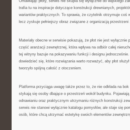
Omawiając płoty, serwis nie skupia się wyłącznie do wąskiego zak
trafia tu na inspiracje dotyczące konstrukcji drewnianych, projek
wariantów praktycznych. To sprawia, że czytelnik otrzymuje coś 
lecz zyskuje pełniejszy obraz związane z organizacją przestrzeni
Materiały obecne w serwisie pokazują, że płot nie jest wyłącznie
część aranżacji zewnętrznej, która wpływa na odbiór całej nieruc
tej witryny bazuje na pokazywaniu funkcji i designu jednocześni
dowiedzieć się, które rozwiązania warto rozważyć, aby płot służył 
tworzyło spójną całość z otoczeniem.
Platforma przyciąga uwagę także przez to, że nie odkłada na bok r
stykają się osoby dbające o przestrzeń wokół budynku. Pojawiają s
odnawianiu oraz praktycznym utrzymaniu różnych konstrukcji zew
serwis nie stanowi wyłącznie katalogu pomysłów, ale staje się
osób, które chcą utrzymać estetykę swoich elementów zewnętrzn