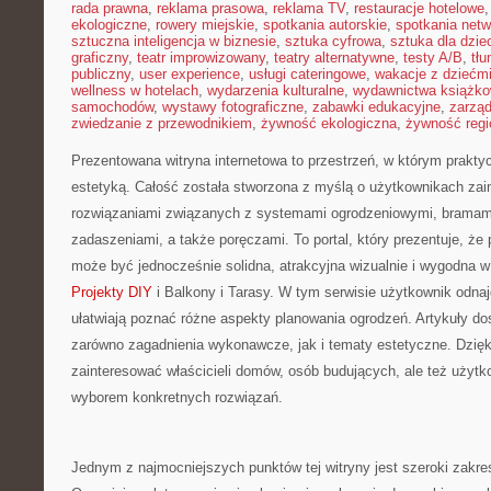
rada prawna
,
reklama prasowa
,
reklama TV
,
restauracje hotelowe
ekologiczne
,
rowery miejskie
,
spotkania autorskie
,
spotkania net
sztuczna inteligencja w biznesie
,
sztuka cyfrowa
,
sztuka dla dzie
graficzny
,
teatr improwizowany
,
teatry alternatywne
,
testy A/B
,
tł
publiczny
,
user experience
,
usługi cateringowe
,
wakacje z dziećm
wellness w hotelach
,
wydarzenia kulturalne
,
wydawnictwa książk
samochodów
,
wystawy fotograficzne
,
zabawki edukacyjne
,
zarzą
zwiedzanie z przewodnikiem
,
żywność ekologiczna
,
żywność regi
Prezentowana witryna internetowa to przestrzeń, w którym prakty
estetyką. Całość została stworzona z myślą o użytkownikach za
rozwiązaniami związanych z systemami ogrodzeniowymi, bramami
zadaszeniami, a także poręczami. To portal, który prezentuje, że
może być jednocześnie solidna, atrakcyjna wizualnie i wygodna 
Projekty DIY
i Balkony i Tarasy. W tym serwisie użytkownik odnaj
ułatwiają poznać różne aspekty planowania ogrodzeń. Artykuły do
zarówno zagadnienia wykonawcze, jak i tematy estetyczne. Dzię
zainteresować właścicieli domów, osób budujących, ale też użyt
wyborem konkretnych rozwiązań.
Jednym z najmocniejszych punktów tej witryny jest szeroki zakr