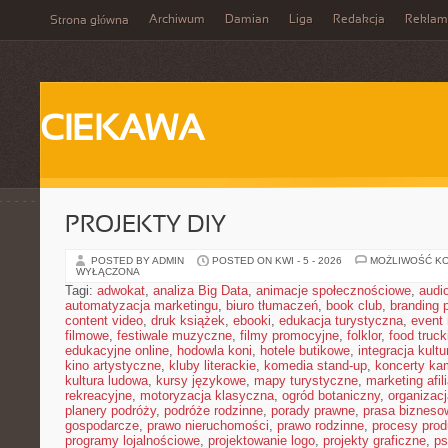
Archiwum
Damian
Liga
Redakcja
Reklam
Strona główna
CIEKAWA
PROJEKTY DIY
POSTED BY ADMIN
POSTED ON KWI - 5 - 2026
MOŻLIWOŚĆ K
WYŁĄCZONA
Tagi:
adwokat
,
analiza Big Data
,
animacje społecznościowe
,
audi
automatyzacja marketingu
,
biuro tłumaczeń
,
book club
,
branding 
content video
,
druk książek
,
ebooki
,
edukacja turystyczna
,
event
filmowe
,
festiwale muzyczne
,
filmy promocyjne
,
folklor
,
food truck
edukacyjne online
,
hodowla koni
,
hotele butikowe
,
integracja kult
kino artystyczne
,
kluby literackie
,
komedia stand-up
,
koncerty ka
kultura ludowa
,
kursy językowe
,
mapy turystyczne
,
marketing afil
rekreacyjne
,
motoryzacja klasyczna
,
ogród botaniczny
,
organizac
planery podróży
,
podróże rodzinne
,
porady prawne
,
prasa bizneso
gospodarcze
,
prawo nieruchomości
,
prawo rodzinne
,
procesy prod
programy lojalnościowe
,
projektowanie logo
,
projekty graficzne
,
ps