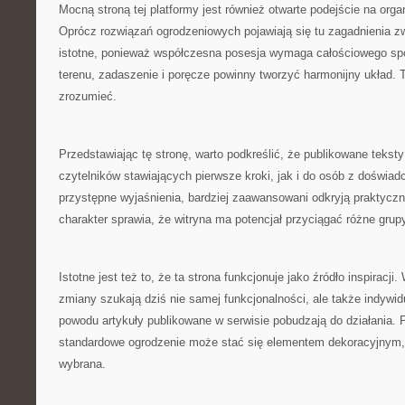
Mocną stroną tej platformy jest również otwarte podejście na orga
Oprócz rozwiązań ogrodzeniowych pojawiają się tu zagadnienia z
istotne, ponieważ współczesna posesja wymaga całościowego spo
terenu, zadaszenie i poręcze powinny tworzyć harmonijny układ. 
zrozumieć.
Przedstawiając tę stronę, warto podkreślić, że publikowane teksty
czytelników stawiających pierwsze kroki, jak i do osób z doświad
przystępne wyjaśnienia, bardziej zaawansowani odkryją praktyczn
charakter sprawia, że witryna ma potencjał przyciągać różne grup
Istotne jest też to, że ta strona funkcjonuje jako źródło inspiracj
zmiany szukają dziś nie samej funkcjonalności, ale także indywid
powodu artykuły publikowane w serwisie pobudzają do działania. 
standardowe ogrodzenie może stać się elementem dekoracyjnym, 
wybrana.