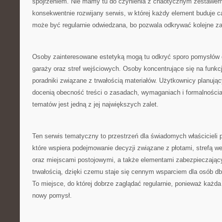
spojrzeniem. Nie mamy tu do czynienia z chaotycznym zestawem 
konsekwentnie rozwijany serwis, w której każdy element buduje ca
może być regularnie odwiedzana, bo pozwala odkrywać kolejne za
Osoby zainteresowane estetyką mogą tu odkryć sporo pomysłów d
garaży oraz stref wejściowych. Osoby koncentrujące się na funkc
poradniki związane z trwałością materiałów. Użytkownicy planując
docenią obecność treści o zasadach, wymaganiach i formalnościa
tematów jest jedną z jej największych zalet.
Ten serwis tematyczny to przestrzeń dla świadomych właścicieli p
które wspiera podejmowanie decyzji związane z płotami, strefą we
oraz miejscami postojowymi, a także elementami zabezpieczając
trwałością, dzięki czemu staje się cennym wsparciem dla osób d
To miejsce, do której dobrze zaglądać regularnie, ponieważ każd
nowy pomysł.