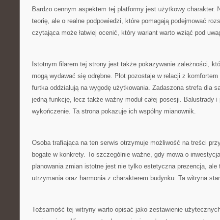
Bardzo cennym aspektem tej platformy jest użytkowy charakter. N
teorię, ale o realne podpowiedzi, które pomagają podejmować ro
czytająca może łatwiej ocenić, który wariant warto wziąć pod uw
Istotnym filarem tej strony jest także pokazywanie zależności, kt
mogą wydawać się odrębne. Płot pozostaje w relacji z komforte
furtka oddziałują na wygodę użytkowania. Zadaszona strefa dla s
jedną funkcję, lecz także ważny moduł całej posesji. Balustrady 
wykończenie. Ta strona pokazuje ich wspólny mianownik.
Osoba trafiająca na ten serwis otrzymuje możliwość na treści prz
bogate w konkrety. To szczególnie ważne, gdy mowa o inwestyc
planowania zmian istotne jest nie tylko estetyczna prezencja, ale
utrzymania oraz harmonia z charakterem budynku. Ta witryna sta
Tożsamość tej witryny warto opisać jako zestawienie użytecznyc