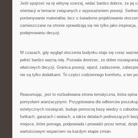
Jeśli spojrzeć na tę witrynę szerzej, widać bardzo dobrze, że jej c
orientacji w temacie związanych z wyposażeniem posesji. Sednem 
porównywanie materiałów, lecz o świadome projektowanie otoczeni
zamieszczane na stronie sprawdzają się nie tylko jako inspiracja,
podejmowaniu decyzji.
W czasach, gdy wygląd otoczenia budynku staje się coraz ważnie
pełnić bardzo ważną rolę. Pozwala dostrzec, że dobre rozwiązani
właściwych decyzji. Granica posesji, wjazd, zadaszenie, zabezp
nie są tylko dodatkami. To części codziennego komfortu, a ten po
Reasumując, jest to rozbudowana strona tematyczna, która spina
pomysłami aranżacyjnymi. Przygotowana dla odbiorców poszukują
estetycznych rozwiązań, buduje pomocną bazę wiedzy o zabudowi
furtkach, garażach i wiatach, a także detalach podnoszących bez
miejsce, które pomaga, podpowiada i prowadzi przez temat, dzi
wartościowym wsparciem na każdym etapie zmian.