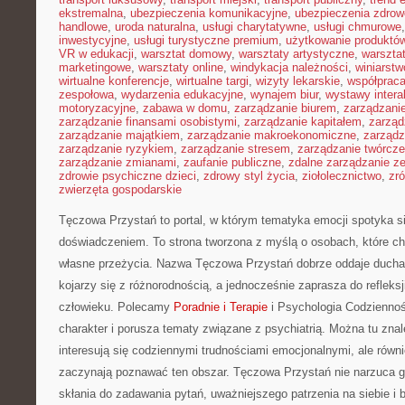
ekstremalna
,
ubezpieczenia komunikacyjne
,
ubezpieczenia zdrow
handlowe
,
uroda naturalna
,
usługi charytatywne
,
usługi chmurowe
inwestycyjne
,
usługi turystyczne premium
,
użytkowanie produktó
VR w edukacji
,
warsztat domowy
,
warsztaty artystyczne
,
warsztat
marketingowe
,
warsztaty online
,
windykacja należności
,
winiarstw
wirtualne konferencje
,
wirtualne targi
,
wizyty lekarskie
,
współpraca
zespołowa
,
wydarzenia edukacyjne
,
wynajem biur
,
wystawy inter
motoryzacyjne
,
zabawa w domu
,
zarządzanie biurem
,
zarządzan
zarządzanie finansami osobistymi
,
zarządzanie kapitałem
,
zarząd
zarządzanie majątkiem
,
zarządzanie makroekonomiczne
,
zarządz
zarządzanie ryzykiem
,
zarządzanie stresem
,
zarządzanie twórcze
zarządzanie zmianami
,
zaufanie publiczne
,
zdalne zarządzanie z
zdrowie psychiczne dzieci
,
zdrowy styl życia
,
ziołolecznictwo
,
zr
zwierzęta gospodarskie
Tęczowa Przystań to portal, w którym tematyka emocji spotyka s
doświadczeniem. To strona tworzona z myślą o osobach, które ch
własne przeżycia. Nazwa Tęczowa Przystań dobrze oddaje ducha
kojarzy się z różnorodnością, a jednocześnie zaprasza do refleksj
człowieku. Polecamy
Poradnie i Terapie
i Psychologia Codziennoś
charakter i porusza tematy związane z psychiatrią. Można tu znale
interesują się codziennymi trudnościami emocjonalnymi, ale równie
zaczynają poznawać ten obszar. Tęczowa Przystań nie narzuca g
skłania do zadawania pytań, uważniejszego patrzenia na siebie i 