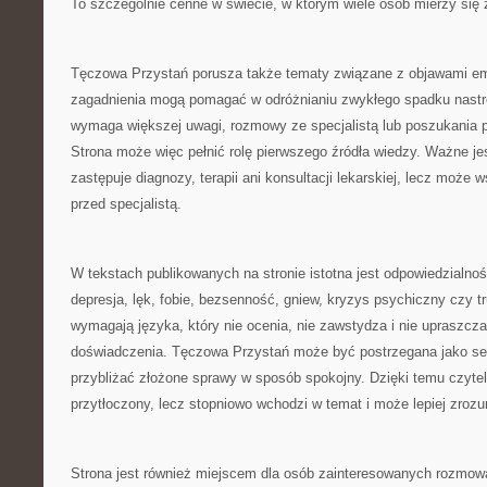
To szczególnie cenne w świecie, w którym wiele osób mierzy si
Tęczowa Przystań porusza także tematy związane z objawami e
zagadnienia mogą pomagać w odróżnianiu zwykłego spadku nastroj
wymaga większej uwagi, rozmowy ze specjalistą lub poszukania p
Strona może więc pełnić rolę pierwszego źródła wiedzy. Ważne jest
zastępuje diagnozy, terapii ani konsultacji lekarskiej, lecz może 
przed specjalistą.
W tekstach publikowanych na stronie istotna jest odpowiedzialnoś
depresja, lęk, fobie, bezsenność, gniew, kryzys psychiczny czy t
wymagają języka, który nie ocenia, nie zawstydza i nie upraszcz
doświadczenia. Tęczowa Przystań może być postrzegana jako serw
przybliżać złożone sprawy w sposób spokojny. Dzięki temu czyteln
przytłoczony, lecz stopniowo wchodzi w temat i może lepiej zroz
Strona jest również miejscem dla osób zainteresowanych rozmową