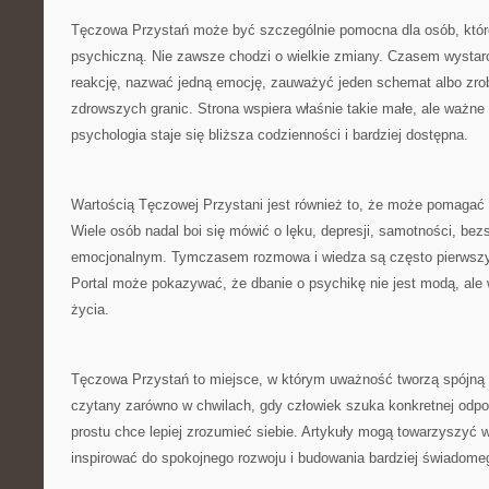
Tęczowa Przystań może być szczególnie pomocna dla osób, któr
psychiczną. Nie zawsze chodzi o wielkie zmiany. Czasem wystarc
reakcję, nazwać jedną emocję, zauważyć jeden schemat albo zrob
zdrowszych granic. Strona wspiera właśnie takie małe, ale ważn
psychologia staje się bliższa codzienności i bardziej dostępna.
Wartością Tęczowej Przystani jest również to, że może pomagać
Wiele osób nadal boi się mówić o lęku, depresji, samotności, bez
emocjonalnym. Tymczasem rozmowa i wiedza są często pierwsz
Portal może pokazywać, że dbanie o psychikę nie jest modą, al
życia.
Tęczowa Przystań to miejsce, w którym uważność tworzą spójną
czytany zarówno w chwilach, gdy człowiek szuka konkretnej odpow
prostu chce lepiej zrozumieć siebie. Artykuły mogą towarzyszyć
inspirować do spokojnego rozwoju i budowania bardziej świadome