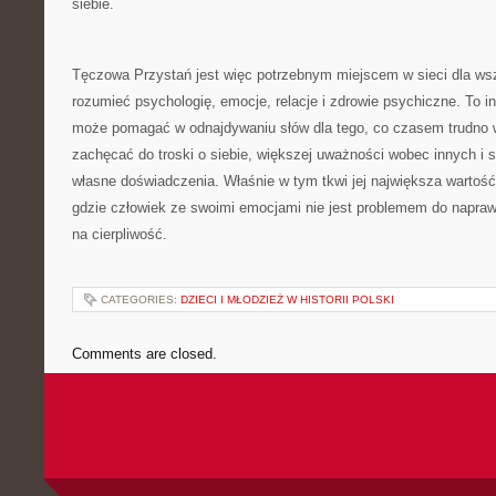
siebie.
Tęczowa Przystań jest więc potrzebnym miejscem w sieci dla wszy
rozumieć psychologię, emocje, relacje i zdrowie psychiczne. To in
może pomagać w odnajdywaniu słów dla tego, co czasem trudno
zachęcać do troski o siebie, większej uważności wobec innych i s
własne doświadczenia. Właśnie w tym tkwi jej największa wartoś
gdzie człowiek ze swoimi emocjami nie jest problemem do napraw
na cierpliwość.
CATEGORIES:
DZIECI I MŁODZIEŻ W HISTORII POLSKI
Comments are closed.