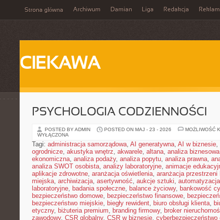
Archiwum
Damian
Liga
Redakcja
Reklam
Strona główna
CIEKAWA
PSYCHOLOGIA CODZIENNOŚCI
POSTED BY ADMIN
POSTED ON MAJ - 23 - 2026
MOŻLIWOŚĆ 
WYŁĄCZONA
Tagi:
administracja samorządowa
,
AI generatywna
,
AI w biznesie
,
ogrodnicze
,
akustyka wnętrz
,
akwarele
,
altana
,
analiza biznesowa
ekonomiczna
,
analiza podaży
,
analiza popytu
,
analiza prawna
,
an
analiza SWOT osobista
,
analizy laboratoryjne
,
animacje edukacyj
aplikacje zdrowotne
,
aranżacja oświetlenia
,
aranżacja przestrzeni 
miejska
,
archiwizacja
,
asertywność
,
aukcje sztuki
,
automatyzacj
laboratoryjne
,
badania społeczne
,
balance życiowy
,
bankowość cy
bezpieczeństwo domowe
,
bezpieczeństwo finansowe
,
bezpieczeń
bezpieczeństwo miejskie
,
biegły rewident
,
biuro obsługi klienta
,
bi
etyczny
,
biżuteria premium
,
branding firmowy
,
broker nieruchomoś
zawodowy
,
CSR globalny
,
CSR w biznesie
,
cyberbezpieczeństwo