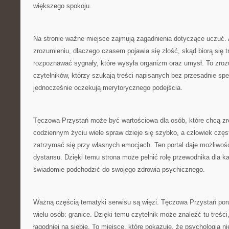
większego spokoju.
Na stronie ważne miejsce zajmują zagadnienia dotyczące uczuć
zrozumieniu, dlaczego czasem pojawia się złość, skąd biorą się tr
rozpoznawać sygnały, które wysyła organizm oraz umysł. To zroz
czytelników, którzy szukają treści napisanych bez przesadnie spe
jednocześnie oczekują merytorycznego podejścia.
Tęczowa Przystań może być wartościowa dla osób, które chcą zr
codziennym życiu wiele spraw dzieje się szybko, a człowiek częs
zatrzymać się przy własnych emocjach. Ten portal daje możliwoś
dystansu. Dzięki temu strona może pełnić rolę przewodnika dla ka
świadomie podchodzić do swojego zdrowia psychicznego.
Ważną częścią tematyki serwisu są więzi. Tęczowa Przystań por
wielu osób: granice. Dzięki temu czytelnik może znaleźć tu treści
łagodniej na siebie. To miejsce, które pokazuje, że psychologia ni