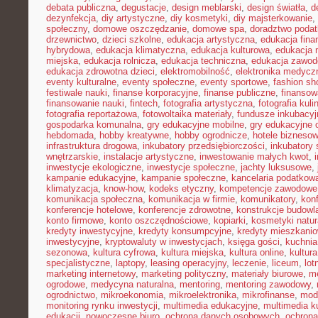
debata publiczna
,
degustacje
,
design meblarski
,
design światła
,
d
dezynfekcja
,
diy artystyczne
,
diy kosmetyki
,
diy majsterkowanie
,
społeczny
,
domowe oszczędzanie
,
domowe spa
,
doradztwo poda
drzewnictwo
,
dzieci szkolne
,
edukacja artystyczna
,
edukacja fina
hybrydowa
,
edukacja klimatyczna
,
edukacja kulturowa
,
edukacja
miejska
,
edukacja rolnicza
,
edukacja techniczna
,
edukacja zawo
edukacja zdrowotna dzieci
,
elektromobilność
,
elektronika medycz
eventy kulturalne
,
eventy społeczne
,
eventy sportowe
,
fashion sh
festiwale nauki
,
finanse korporacyjne
,
finanse publiczne
,
finansow
finansowanie nauki
,
fintech
,
fotografia artystyczna
,
fotografia kuli
fotografia reportażowa
,
fotowoltaika materiały
,
fundusze inkubacyj
gospodarka komunalna
,
gry edukacyjne mobilne
,
gry edukacyjne o
hebdomada
,
hobby kreatywne
,
hobby ogrodnicze
,
hotele bizneso
infrastruktura drogowa
,
inkubatory przedsiębiorczości
,
inkubatory 
wnętrzarskie
,
instalacje artystyczne
,
inwestowanie małych kwot
,
inwestycje ekologiczne
,
inwestycje społeczne
,
jachty luksusowe
,
kampanie edukacyjne
,
kampanie społeczne
,
kancelaria podatkow
klimatyzacja
,
know-how
,
kodeks etyczny
,
kompetencje zawodowe
komunikacja społeczna
,
komunikacja w firmie
,
komunikatory
,
kon
konferencje hotelowe
,
konferencje zdrowotne
,
konstrukcje budowl
konto firmowe
,
konto oszczędnościowe
,
kopiarki
,
kosmetyki natur
kredyty inwestycyjne
,
kredyty konsumpcyjne
,
kredyty mieszkani
inwestycyjne
,
kryptowaluty w inwestycjach
,
księga gości
,
kuchni
sezonowa
,
kultura cyfrowa
,
kultura miejska
,
kultura online
,
kultur
specjalistyczne
,
laptopy
,
leasing operacyjny
,
leczenie
,
liceum
,
lot
marketing internetowy
,
marketing polityczny
,
materiały biurowe
,
me
ogrodowe
,
medycyna naturalna
,
mentoring
,
mentoring zawodowy
,
ogrodnictwo
,
mikroekonomia
,
mikroelektronika
,
mikrofinanse
,
mod
monitoring rynku inwestycji
,
multimedia edukacyjne
,
multimedia ku
edukacji
,
nowoczesne biuro
,
ochrona danych osobowych
,
ochrona