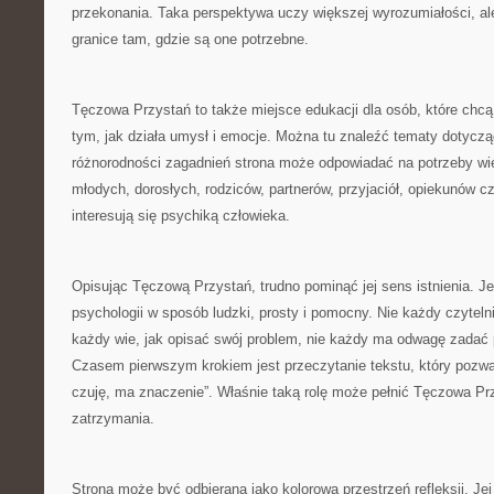
przekonania. Taka perspektywa uczy większej wyrozumiałości, a
granice tam, gdzie są one potrzebne.
Tęczowa Przystań to także miejsce edukacji dla osób, które chcą
tym, jak działa umysł i emocje. Można tu znaleźć tematy dotyczą
różnorodności zagadnień strona może odpowiadać na potrzeby wie
młodych, dorosłych, rodziców, partnerów, przyjaciół, opiekunów c
interesują się psychiką człowieka.
Opisując Tęczową Przystań, trudno pominąć jej sens istnienia. Jes
psychologii w sposób ludzki, prosty i pomocny. Nie każdy czytelni
każdy wie, jak opisać swój problem, nie każdy ma odwagę zadać 
Czasem pierwszym krokiem jest przeczytanie tekstu, który pozwal
czuję, ma znaczenie”. Właśnie taką rolę może pełnić Tęczowa P
zatrzymania.
Strona może być odbierana jako kolorowa przestrzeń refleksji. Je