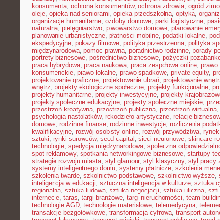
konsumenta
,
ochrona konsumentów
,
ochrona zdrowia
,
ogród zim
oleje
,
opieka nad seniorami
,
opieka przedszkolna
,
optyka
,
organi
organizacje humanitarne
,
ozdoby domowe
,
parki logistyczne
,
pasi
naturalna
,
pielęgniarstwo
,
piwowarstwo domowe
,
planowanie emer
planowanie urbanistyczne
,
płatności mobilne
,
podatki lokalne
,
pod
ekspedycyjne
,
pokazy filmowe
,
polityka przestrzenna
,
polityka s
międzynarodowa
,
pomoc prawna
,
poradnictwo rodzinne
,
porady p
portrety biznesowe
,
pośrednictwo biznesowe
,
pożyczki pozabank
praca hybrydowa
,
praca naukowa
,
praca zespołowa online
,
prawo 
konsumenckie
,
prawo lokalne
,
prawo spadkowe
,
private equity
,
pr
projektowanie graficzne
,
projektowanie ubrań
,
projektowanie wnętr
wnętrz
,
projekty ekologiczne społeczne
,
projekty funkcjonalne
,
pr
projekty humanitarne
,
projekty inwestycyjne
,
projekty krajobrazow
projekty społeczne edukacyjne
,
projekty społeczne miejskie
,
prze
przestrzeń kreatywna
,
przestrzeń publiczna
,
przestrzeń wirtualna
psychologia nastolatków
,
rękodzieło artystyczne
,
relacje bizneso
domowe
,
rodzinne finanse
,
rodzinne inwestycje
,
rozliczenia poda
kwalifikacyjne
,
rozwój osobisty online
,
rozwój przywództwa
,
rynek
sztuki
,
rynki surowców
,
seed capital
,
sieci neuronowe
,
skincare ro
technologie
,
spedycja międzynarodowa
,
społeczna odpowiedzialn
spot reklamowy
,
spotkania networkingowe biznesowe
,
startupy te
strategie rozwoju miasta
,
styl glamour
,
styl klasyczny
,
styl pracy 
systemy inteligentnego domu
,
systemy płatnicze
,
szkolenia mene
szkolenia twarde
,
szkolnictwo podstawowe
,
szkolnictwo wyższe
,
inteligencja w edukacji
,
sztuczna inteligencja w kulturze
,
sztuka c
regionalna
,
sztuka ludowa
,
sztuka negocjacji
,
sztuka uliczna
,
szt
internecie
,
taras
,
targi branżowe
,
targi nieruchomości
,
team buildi
technologie AGD
,
technologie materiałowe
,
telemedycyna
,
teleme
transakcje bezgotówkowe
,
transformacja cyfrowa
,
transport auto
transport luksusowy
,
transport miejski
,
transport publiczny
,
trend 