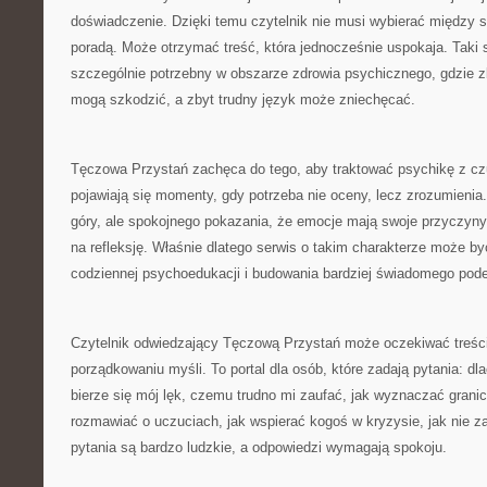
doświadczenie. Dzięki temu czytelnik nie musi wybierać między 
poradą. Może otrzymać treść, która jednocześnie uspokaja. Taki 
szczególnie potrzebny w obszarze zdrowia psychicznego, gdzie 
mogą szkodzić, a zbyt trudny język może zniechęcać.
Tęczowa Przystań zachęca do tego, aby traktować psychikę z czu
pojawiają się momenty, gdy potrzeba nie oceny, lecz zrozumienia
góry, ale spokojnego pokazania, że emocje mają swoje przyczyny. 
na refleksję. Właśnie dlatego serwis o takim charakterze może
codziennej psychoedukacji i budowania bardziej świadomego podej
Czytelnik odwiedzający Tęczową Przystań może oczekiwać treści
porządkowaniu myśli. To portal dla osób, które zadają pytania: dl
bierze się mój lęk, czemu trudno mi zaufać, jak wyznaczać grani
rozmawiać o uczuciach, jak wspierać kogoś w kryzysie, jak nie zag
pytania są bardzo ludzkie, a odpowiedzi wymagają spokoju.