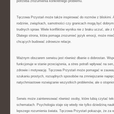
potrzeba zrozumienia konkretnego problemu.
Tęczowa Przystań może także inspirować do rozmów z bliskimi. 
rodzinie, związkach, samotności czy granicach mogą być dobry
trudnych spraw. Wiele konfliktów wynika nie z braku uczuć, ale z 
Dlatego strona, która pomaga zrozumieć język emocji, może mieć
chcących budować zdrowsze relacje.
Ważnym obszarem serwisu jest również dbanie o dobrostan. Wsp
funkcjonuje w stanie przeciążenia, a stres potrafi wpływać na sen,
zdrowie i motywację. Tęczowa Przystań może pomagać w zauważa
szukaniu prostych, rozsądnych sposobów na zmniejszanie napięci
natychmiastowe rozwiązanie wszystkich problemów, ale o stopniow
Serwis może zainteresować również osoby, które lubią czytać te
schematach. Psychologia staje się wtedy nie tylko dziedziną nauk
lepszego rozumienia świata. Tęczowa Przystań pokazuje, że za w