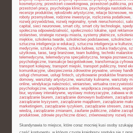
kosmetyczny
,
przestrzeń coworkingowa
,
przestrzeń publiczna
,
pr
przestrzeń pracy
,
psychologia kliniczna
,
psychologia nastolatków
recenzje produktów
,
rękodzieło artystyczne
,
relacje biznesowe
,
re
roboty przemysłowe
,
rodzinne inwestycje
,
rozliczenia podatkowe
,
rozwój przywództwa
,
rozwój regionalny
,
rynek nieruchomości
,
sal
capital
,
sieci neuronowe
,
smart city
,
smart city technologie
,
spedy
społeczna odpowiedzialność
,
społeczności lokalne
,
spot reklamo
stolarstwo
,
strategie rozwoju miasta
,
systemy płatnicze
,
szkoleni
miękkie
,
szkolenia twarde
,
szkolnictwo podstawowe
,
szkolnictwo
sztuczna inteligencja w edukacji
,
sztuczna inteligencja w kulturze
medycynie
,
sztuka cyfrowa
,
sztuka ludowa
,
sztuka tradycyjna
,
sz
użytkowa
,
taras
,
targi branżowe
,
team building
,
techniki malarskie
telemedycyna
,
telemedycyna specjalistyczna
,
terapia poznawcza
psychologiczne
,
transakcje bezgotówkowe
,
transformacja cyfrowa
transport kolejowy
,
transport miejski
,
transport publiczny
,
trend e
komunikacyjne
,
ubezpieczenia zdrowotne prywatne
,
umowy handl
usługi chmurowe
,
usługi fintech
,
użytkowanie produktów finansow
domowy
,
warsztaty artystyczne
,
warsztaty kulinarne
,
warsztaty m
online
,
windykacja należności
,
winiarstwo
,
wirtualna rzeczywistoś
psychologiczne
,
współpraca online
,
współpraca zespołowa
,
wspom
biur
,
wystawy interaktywne
,
wystawy motoryzacyjne
,
zabawa w d
zarządzanie biurem
,
zarządzanie domowym budżetem
,
zarządzan
zarządzanie kryzysem
,
zarządzanie majątkiem
,
zarządzanie mak
marketingiem
,
zarządzanie ryzykiem
,
zarządzanie stresem
,
zarzą
wiedzą
,
zarządzanie zmianami
,
zaufanie publiczne
,
zdalne zarzą
produktowe
,
zdrowie psychiczne dzieci
,
zrównoważony rozwój mi
Skandynawia to miejsce, które coraz mocniej kusi osoby szukają
część kontynentu, w którym czyste krajobrazy spotyka się z pros