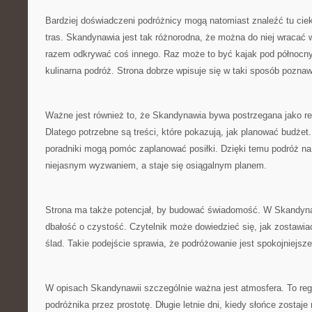
Bardziej doświadczeni podróżnicy mogą natomiast znaleźć tu cie
tras. Skandynawia jest tak różnorodna, że można do niej wracać 
razem odkrywać coś innego. Raz może to być kajak pod północ
kulinarna podróż. Strona dobrze wpisuje się w taki sposób poznaw
Ważne jest również to, że Skandynawia bywa postrzegana jako re
Dlatego potrzebne są treści, które pokazują, jak planować budże
poradniki mogą pomóc zaplanować posiłki. Dzięki temu podróż na
niejasnym wyzwaniem, a staje się osiągalnym planem.
Strona ma także potencjał, by budować świadomość. W Skandyna
dbałość o czystość. Czytelnik może dowiedzieć się, jak zostawia
ślad. Takie podejście sprawia, że podróżowanie jest spokojniejsze
W opisach Skandynawii szczególnie ważna jest atmosfera. To regi
podróżnika przez prostotę. Długie letnie dni, kiedy słońce zostaj