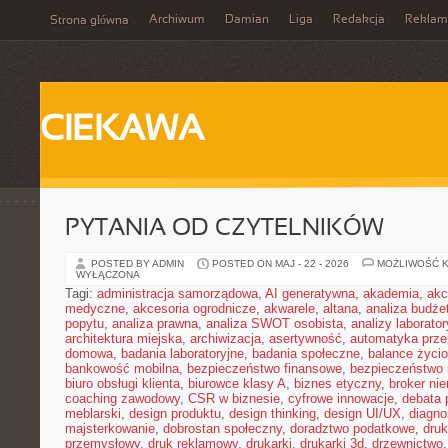
Archiwum
Damian
Liga
Redakcja
Reklam
Strona główna
CIEKAWA
PYTANIA OD CZYTELNIKÓW
POSTED BY ADMIN
POSTED ON MAJ - 22 - 2026
MOŻLIWOŚĆ 
WYŁĄCZONA
Tagi:
administracja samorządowa
,
AI generatywna
,
akademia
,
akc
medyczne
,
akcesoria ogrodnicze
,
akwarele
,
altana
,
analiza budże
popytu
,
analiza prawna
,
analiza SWOT osobista
,
analizy laborator
architektura miejska
,
archiwizacja
,
asertywność
,
automatyka prz
domowa
,
badania laboratoryjne
,
badania społeczne
,
balance życi
bankowość mobilna
,
bezpieczeństwo finansowe
,
bezpieczeństwo 
biuro obsługi klienta
,
biurowce klasy A
,
biznes etyczny
,
broker ni
coaching zawodowy
,
CSR w biznesie
,
cyfrowe innowacje
,
debata 
meblarski
,
design produktu
,
design thinking
,
design UI/UX
,
diagno
majsterkowanie
,
dobrostan społeczny
,
doradztwo podatkowe
,
dru
przemysłowy
,
druk reklamowy
,
drukarki
,
drukarki 3d
,
drzewnictwo