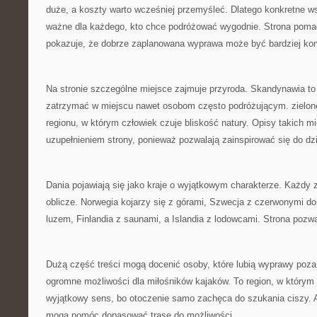
duże, a koszty warto wcześniej przemyśleć. Dlatego konkretne w
ważne dla każdego, kto chce podróżować wygodnie. Strona poma
pokazuje, że dobrze zaplanowana wyprawa może być bardziej ko
Na stronie szczególne miejsce zajmuje przyroda. Skandynawia to 
zatrzymać w miejscu nawet osobom często podróżującym. zielone
regionu, w którym człowiek czuje bliskość natury. Opisy takich 
uzupełnieniem strony, ponieważ pozwalają zainspirować się do dzi
Dania pojawiają się jako kraje o wyjątkowym charakterze. Każdy 
oblicze. Norwegia kojarzy się z górami, Szwecja z czerwonymi 
luzem, Finlandia z saunami, a Islandia z lodowcami. Strona pozw
Dużą część treści mogą docenić osoby, które lubią wyprawy poz
ogromne możliwości dla miłośników kajaków. To region, w którym
wyjątkowy sens, bo otoczenie samo zachęca do szukania ciszy. A
mogą pomóc dopasować trasę do możliwości.