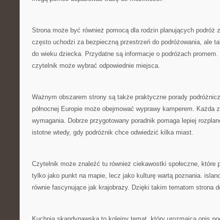
Strona może być również pomocą dla rodzin planujących podróż 
często uchodzi za bezpieczną przestrzeń do podróżowania, ale t
do wieku dziecka. Przydatne są informacje o podróżach promem. 
czytelnik może wybrać odpowiednie miejsca.
Ważnym obszarem strony są także praktyczne porady podróżnic
północnej Europie może obejmować wyprawy kamperem. Każda z 
wymagania. Dobrze przygotowany poradnik pomaga lepiej rozplan
istotne wtedy, gdy podróżnik chce odwiedzić kilka miast.
Czytelnik może znaleźć tu również ciekawostki społeczne, które
tylko jako punkt na mapie, lecz jako kulturę wartą poznania. isl
równie fascynujące jak krajobrazy. Dzięki takim tematom strona 
Kuchnia skandynawska to kolejny temat, który urozmaica opis p