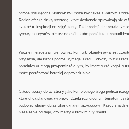
Strona poświęcona Skandynawii może być także świetnym źródłem i
Region oferuje dziką przyrodę, które doskonale sprawdzają się w f
szukać tu inspiracji do zdjęć zorzy. Takie podejście sprawia, że se
typowych turystów, ale też do osób, które podróżują z notatnikiem
Ważne miejsce zajmuje również komfort. Skandynawia jest częst
przyjazna, ale każda podróż wymaga uwagi. Dotyczy to zwłaszcza
poradnikowe mogą przypominać o tym, by informować kogoś o tras
może podróżować bardziej odpowiedzialnie.
Całość tworzy obraz strony jako kompletnego bloga podróżniczego
które chcą planować wyprawy. Dzięki różnorodnym tematom czyt
budować własny obraz Skandynawii: przygodowy. Każdy znajdzie t
niezależnie od tego, czy marzy o krótkim city breaku.