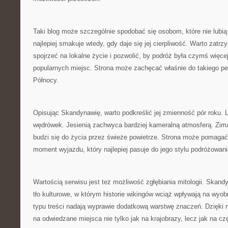
Taki blog może szczególnie spodobać się osobom, które nie lubi
najlepiej smakuje wtedy, gdy daje się jej cierpliwość. Warto zatrz
spojrzeć na lokalne życie i pozwolić, by podróż była czymś więce
popularnych miejsc. Strona może zachęcać właśnie do takiego pe
Północy.
Opisując Skandynawię, warto podkreślić jej zmienność pór roku.
wędrówek. Jesienią zachwyca bardziej kameralną atmosferą. Zim
budzi się do życia przez świeże powietrze. Strona może pomagać 
moment wyjazdu, który najlepiej pasuje do jego stylu podróżowani
Wartością serwisu jest też możliwość zgłębiania mitologii. Skan
tło kulturowe, w którym historie wikingów wciąż wpływają na wyo
typu treści nadają wyprawie dodatkową warstwę znaczeń. Dzięki 
na odwiedzane miejsca nie tylko jak na krajobrazy, lecz jak na cz