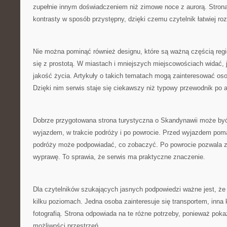
zupełnie innym doświadczeniem niż zimowe noce z aurorą. Stro
kontrasty w sposób przystępny, dzięki czemu czytelnik łatwiej ro
Nie można pominąć również designu, które są ważną częścią reg
się z prostotą. W miastach i mniejszych miejscowościach widać, 
jakość życia. Artykuły o takich tematach mogą zainteresować osoby
Dzięki nim serwis staje się ciekawszy niż typowy przewodnik po a
Dobrze przygotowana strona turystyczna o Skandynawii może być
wyjazdem, w trakcie podróży i po powrocie. Przed wyjazdem pom
podróży może podpowiadać, co zobaczyć. Po powrocie pozwala z
wyprawę. To sprawia, że serwis ma praktyczne znaczenie.
Dla czytelników szukających jasnych podpowiedzi ważne jest, ż
kilku poziomach. Jedna osoba zainteresuje się transportem, inna 
fotografią. Strona odpowiada na te różne potrzeby, ponieważ pok
możliwości przestrzeń.