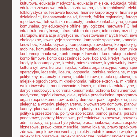
kulturowa
,
edukacja medyczna
,
edukacja miejska
,
edukacja rolni
edukacja zawodowa
,
edukacja zdrowotna
,
elektromobilność
,
elek
folklorystyczne
,
festiwale ludowe
,
finanse korporacyjne
,
finanse p
działalności
,
finansowanie nauki
,
fintech
,
folklor regionalny
,
fotogr
reportażowa
,
fotowoltaika materiały
,
fundusze inkubacyjne
,
gospod
komunalna
,
gry edukacyjne offline
,
gry logiczne
,
hardware PC
,
he
infrastruktura cyfrowa
,
infrastruktura drogowa
,
inkubatory przedsię
startupów
,
instalacje artystyczne
,
inwestowanie małych kwot
,
inw
ekologiczne
,
inwestycje społeczne
,
kampanie społeczne
,
kancela
know-how
,
kodeks etyczny
,
kompetencje zawodowe
,
komputery 
mobilne
,
komunikacja społeczna
,
komunikacja w firmie
,
komunika
konferencje naukowe
,
konferencje zdrowotne
,
konstrukcje budowl
konto firmowe
,
konto oszczędnościowe
,
kopiarki
,
kredyt inwestyc
kredyty konsumpcyjne
,
kredyty mieszkaniowe
,
kryptowaluty inwe
kultura cyfrowa
,
kultura miejska
,
kultura organizacyjna
,
kursy spec
operacyjny
,
leczenie
,
liceum
,
logopedia
,
lotniska regionalne
,
maga
polityczny
,
materiały biurowe
,
meble biurowe
,
meble ogrodowe
,
me
miejskie ogrodnictwo
,
mikroekonomia
,
mikroelektronika
,
mikrofin
rynku inwestycji
,
monitorowanie zdrowia
,
multimedia edukacyjne
,
danych osobowych
,
ochrona konsumenta
,
ochrona konsumentów
medyczna
,
ogród zimowy
,
oleje
,
opieka przedszkolna
,
oprogramow
organizacja dokumentów
,
ozdoby domowe
,
parki logistyczne
,
pas
pielęgnacja włosów
,
pielęgniarstwo
,
piwowarstwo domowe
,
planow
kariery
,
planowanie urbanistyczne
,
plastyka użytkowa
,
płatności 
polityka przestrzenna
,
polityka społeczna
,
pomoc prawna
,
poradni
podatkowe
,
portrety biznesowe
,
pośrednictwo biznesowe
,
pożycz
administracyjna
,
praca hybrydowa
,
praca naukowa
,
praca zespoło
biznesowe
,
prawo konsumenckie
,
prawo lokalne
,
prawo spadkowe
zdrowia
,
projektowanie wnętrz
,
projekty architektoniczne wnętrz
,
p
projekty krajobrazowe
,
projekty społeczne
,
projekty społeczne mie