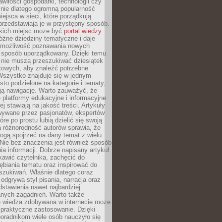
wiłości gospodarki, technologii czy
śnie dlatego ogromną popularność
ejsca w sieci, które porządkują
 przedstawiają je w przystępny sposób.
kich miejsc może być
portal wiedzy
różne dziedziny tematyczne i daje
 możliwość poznawania nowych
 sposób uporządkowany. Dzięki temu
 nie muszą przeszukiwać dziesiątek
etowych, aby znaleźć potrzebne
Wszystko znajduje się w jednym
sto podzielone na kategorie i tematy,
ają nawigację. Warto zauważyć, że
platformy edukacyjne i informacyjne
ej stawiają na jakość treści. Artykuły
wywane przez pasjonatów, ekspertów
óre po prostu lubią dzielić się swoją
 różnorodność autorów sprawia, że
ogą spojrzeć na dany temat z wielu
Nie bez znaczenia jest również sposób
a informacji. Dobrze napisany artykuł
ekawić czytelnika, zachęcić do
ębiania tematu oraz inspirować do
szukiwań. Właśnie dlatego coraz
 odgrywa styl pisania, narracja oraz
stawienia nawet najbardziej
nych zagadnień. Warto także
e wiedza zdobywana w internecie może
 praktyczne zastosowanie. Dzięki
poradnikom wiele osób nauczyło się