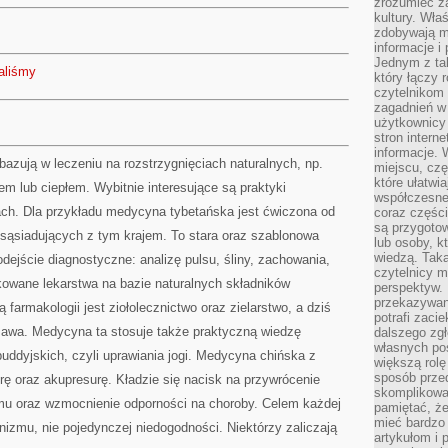
zrozumieć za
kultury. Wła
zdobywają mi
informacje i
Jednym z ta
aliśmy
który łączy 
czytelnikom
zagadnień w
użytkownicy
stron intern
informacje. 
azują w leczeniu na rozstrzygnięciach naturalnych, np.
miejscu, czę
które ułatwi
em lub ciepłem. Wybitnie interesujące są praktyki
współczesne 
ch. Dla przykładu medycyna tybetańska jest ćwiczona od
coraz części
są przygoto
sąsiadujących z tym krajem. To stara oraz szablonowa
lub osoby, kt
wiedzą. Taka
dejście diagnostyczne: analizę pulsu, śliny, zachowania,
czytelnicy m
kowane lekarstwa na bazie naturalnych składników
perspektyw. 
przekazywani
 farmakologii jest ziołolecznictwo oraz zielarstwo, a dziś
potrafi zaci
szawa. Medycyna ta stosuje także praktyczną wiedzę
dalszego zgł
własnych po
uddyjskich, czyli uprawiania jogi. Medycyna chińska z
większą rolę
sposób przed
ę oraz akupresurę. Kładzie się nacisk na przywrócenie
skomplikowa
mu oraz wzmocnienie odporności na choroby. Celem każdej
pamiętać, ż
mieć bardzo
anizmu, nie pojedynczej niedogodności. Niektórzy zaliczają
artykułom i 