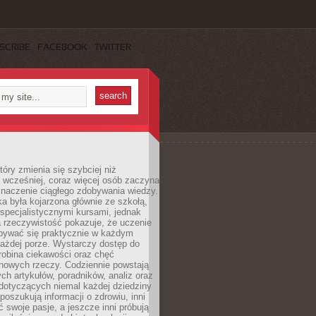
SCRIBE
FACEBOOK
TWITTER
tóry zmienia się szybciej niż
 wcześniej, coraz więcej osób zaczyna
znaczenie ciągłego zdobywania wiedzy.
a była kojarzona głównie ze szkołą,
 specjalistycznymi kursami, jednak
 rzeczywistość pokazuje, że uczenie
bywać się praktycznie w każdym
każdej porze. Wystarczy dostęp do
drobina ciekawości oraz chęć
nowych rzeczy. Codziennie powstają
ch artykułów, poradników, analiz oraz
dotyczących niemal każdej dziedziny
 poszukują informacji o zdrowiu, inni
ć swoje pasje, a jeszcze inni próbują