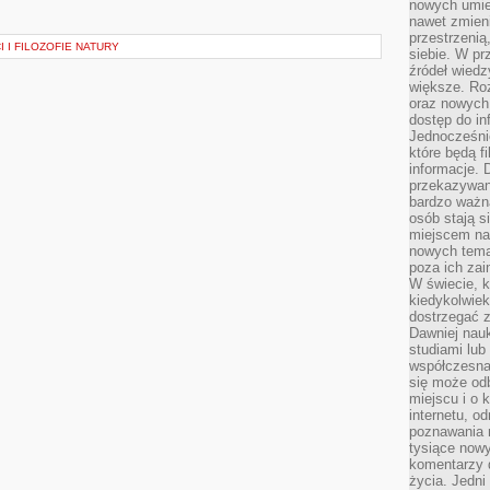
.
nowych umiej
nawet zmieni
przestrzenią
I FILOZOFIE NATURY
siebie. W pr
źródeł wied
większe. Roz
oraz nowych 
dostęp do inf
Jednocześnie
które będą fi
informacje. 
przekazywani
bardzo ważną
osób stają s
miejscem nau
nowych tema
poza ich zai
W świecie, k
kiedykolwiek
dostrzegać 
Dawniej nauk
studiami lub
współczesna
się może od
miejscu i o 
internetu, o
poznawania 
tysiące nowy
komentarzy 
życia. Jedni