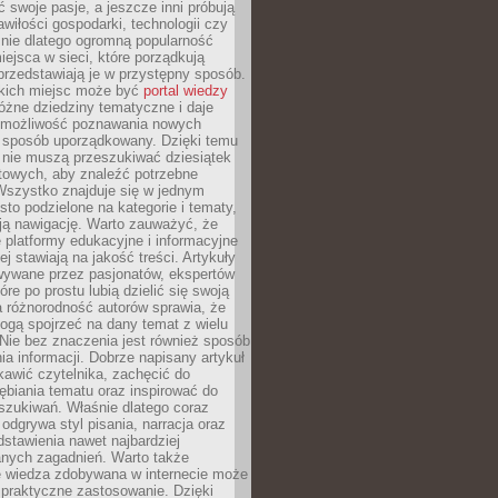
ć swoje pasje, a jeszcze inni próbują
wiłości gospodarki, technologii czy
śnie dlatego ogromną popularność
ejsca w sieci, które porządkują
 przedstawiają je w przystępny sposób.
kich miejsc może być
portal wiedzy
różne dziedziny tematyczne i daje
 możliwość poznawania nowych
 sposób uporządkowany. Dzięki temu
 nie muszą przeszukiwać dziesiątek
etowych, aby znaleźć potrzebne
Wszystko znajduje się w jednym
sto podzielone na kategorie i tematy,
ają nawigację. Warto zauważyć, że
platformy edukacyjne i informacyjne
ej stawiają na jakość treści. Artykuły
wywane przez pasjonatów, ekspertów
óre po prostu lubią dzielić się swoją
 różnorodność autorów sprawia, że
ogą spojrzeć na dany temat z wielu
Nie bez znaczenia jest również sposób
a informacji. Dobrze napisany artykuł
ekawić czytelnika, zachęcić do
ębiania tematu oraz inspirować do
szukiwań. Właśnie dlatego coraz
 odgrywa styl pisania, narracja oraz
stawienia nawet najbardziej
nych zagadnień. Warto także
e wiedza zdobywana w internecie może
 praktyczne zastosowanie. Dzięki