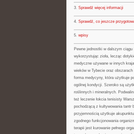
3.
Sprawdź więcej informacji
4.
Sprawdź, co jeszcze przygotow
5.
wpisy
Pewne jednostki w dalszym ciągu b
wykorzystując zioła, lecząc dotyki
medyczne używane w innych kraja
wieków w Tybecie oraz obszarach 
forma medycyny, która użytkuje po
ogólnej kondycji. Szeroko są użyt
roślinnych i mineralnych. Podwaliną
też leczenie łokcia tenisisty War
pochodzącą z kultywowania tantr b
przyjemnością użytkuje akupunktur
zgodnego funkcjonowania organiz
terapii jest kurowanie pełnego org