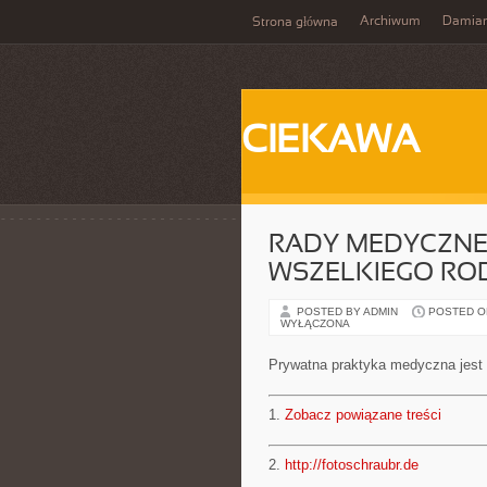
Archiwum
Damia
Strona główna
CIEKAWA
RADY MEDYCZNE
WSZELKIEGO RO
POSTED BY ADMIN
POSTED ON 
WYŁĄCZONA
Prywatna praktyka medyczna jest t
1.
Zobacz powiązane treści
2.
http://fotoschraubr.de