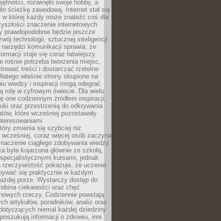
ętności, rozwinęło swoje hobby, a
ło ścieżkę zawodową. Internet stał się
, w której każdy może znaleźć coś dla
zyszłości znaczenie internetowych
zy prawdopodobnie będzie jeszcze
wój technologii, sztucznej inteligencji
narzędzi komunikacji sprawia, że
ormacji staje się coraz łatwiejszy.
 rośnie potrzeba tworzenia miejsc,
ltrować treści i dostarczać rzetelne
Dlatego właśnie strony skupione na
u wiedzy i inspiracji mogą odegrać
 rolę w cyfrowym świecie. Dla wielu
ię one codziennym źródłem inspiracji,
ki oraz przestrzenią do odkrywania
tów, które wcześniej pozostawały
nteresowaniami.
tóry zmienia się szybciej niż
 wcześniej, coraz więcej osób zaczyna
znaczenie ciągłego zdobywania wiedzy.
a była kojarzona głównie ze szkołą,
 specjalistycznymi kursami, jednak
 rzeczywistość pokazuje, że uczenie
bywać się praktycznie w każdym
każdej porze. Wystarczy dostęp do
drobina ciekawości oraz chęć
nowych rzeczy. Codziennie powstają
ch artykułów, poradników, analiz oraz
dotyczących niemal każdej dziedziny
 poszukują informacji o zdrowiu, inni