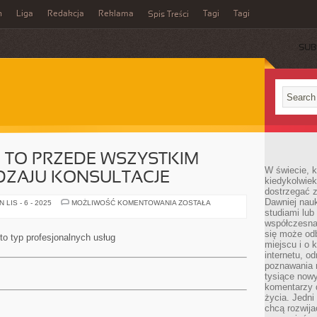
n
Liga
Redakcja
Reklama
Tagi
Tagi
Spis Treści
SUB
 TO PRZEDE WSZYSTKIM
W świecie, k
DZAJU KONSULTACJE
kiedykolwiek
dostrzegać 
Dawniej nauk
RADY
LIS - 6 - 2025
MOŻLIWOŚĆ KOMENTOWANIA
ZOSTAŁA
MEDYCZNE
studiami lub
TO
współczesna
PRZEDE
się może od
WSZYSTKIM
o typ profesjonalnych usług
WSZELKIEGO
miejscu i o 
RODZAJU
internetu, o
KONSULTACJE
poznawania 
tysiące nowy
komentarzy 
życia. Jedni
chcą rozwija