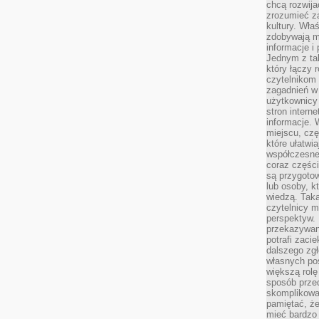
chcą rozwija
zrozumieć za
kultury. Wła
zdobywają mi
informacje i
Jednym z ta
który łączy 
czytelnikom
zagadnień w
użytkownicy
stron intern
informacje. 
miejscu, czę
które ułatwi
współczesne 
coraz części
są przygoto
lub osoby, kt
wiedzą. Taka
czytelnicy m
perspektyw. 
przekazywani
potrafi zaci
dalszego zgł
własnych po
większą rolę
sposób przed
skomplikowa
pamiętać, ż
mieć bardzo