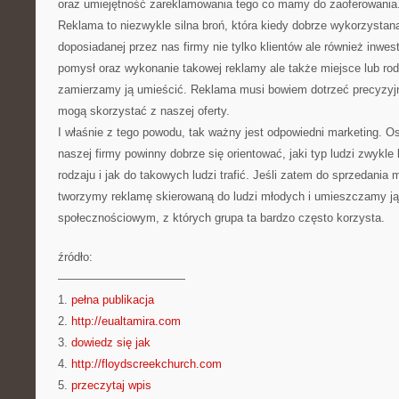
oraz umiejętność zareklamowania tego co mamy do zaoferowania
Reklama to niezwykle silna broń, która kiedy dobrze wykorzysta
doposiadanej przez nas firmy nie tylko klientów ale również inwesto
pomysł oraz wykonanie takowej reklamy ale także miejsce lub ro
zamierzamy ją umieścić. Reklama musi bowiem dotrzeć precyzyjni
mogą skorzystać z naszej oferty.
I właśnie z tego powodu, tak ważny jest odpowiedni marketing. O
naszej firmy powinny dobrze się orientować, jaki typ ludzi zwykle
rodzaju i jak do takowych ludzi trafić. Jeśli zatem do sprzedania 
tworzymy reklamę skierowaną do ludzi młodych i umieszczamy ją
społecznościowym, z których grupa ta bardzo często korzysta.
źródło:
———————————
1.
pełna publikacja
2.
http://eualtamira.com
3.
dowiedz się jak
4.
http://floydscreekchurch.com
5.
przeczytaj wpis