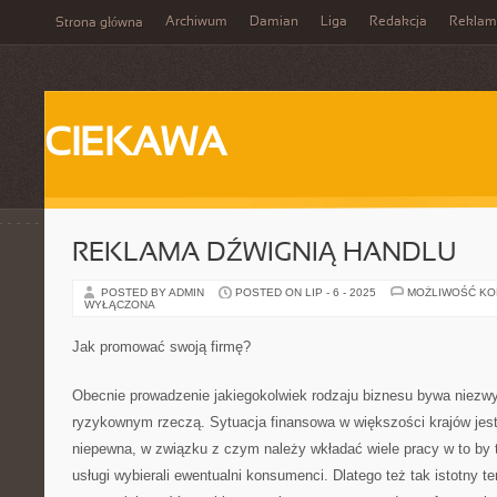
Archiwum
Damian
Liga
Redakcja
Reklam
Strona główna
CIEKAWA
REKLAMA DŹWIGNIĄ HANDLU
POSTED BY ADMIN
POSTED ON LIP - 6 - 2025
MOŻLIWOŚĆ K
WYŁĄCZONA
Jak promować swoją firmę?
Obecnie prowadzenie jakiegokolwiek rodzaju biznesu bywa niezwy
ryzykownym rzeczą. Sytuacja finansowa w większości krajów jest
niepewna, w związku z czym należy wkładać wiele pracy w to by 
usługi wybierali ewentualni konsumenci. Dlatego też tak istotny t