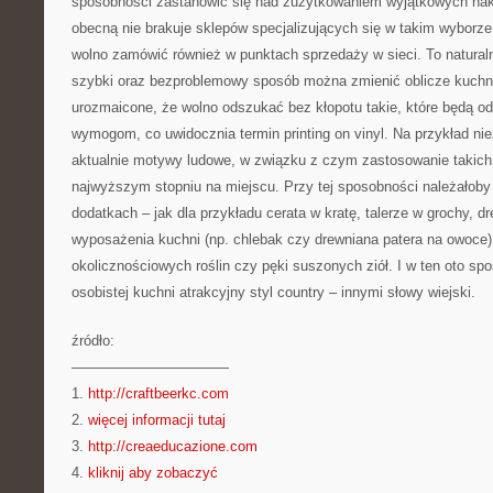
sposobności zastanowić się nad zużytkowaniem wyjątkowych nak
obecną nie brakuje sklepów specjalizujących się w takim wyborze
wolno zamówić również w punktach sprzedaży w sieci. To naturaln
szybki oraz bezproblemowy sposób można zmienić oblicze kuchni
urozmaicone, że wolno odszukać bez kłopotu takie, które będą o
wymogom, co uwidocznia termin printing on vinyl. Na przykład ni
aktualnie motywy ludowe, w związku z czym zastosowanie takich 
najwyższym stopniu na miejscu. Przy tej sposobności należałoby
dodatkach – jak dla przykładu cerata w kratę, talerze w grochy, 
wyposażenia kuchni (np. chlebak czy drewniana patera na owoce)
okolicznościowych roślin czy pęki suszonych ziół. I w ten oto s
osobistej kuchni atrakcyjny styl country – innymi słowy wiejski.
źródło:
———————————
1.
http://craftbeerkc.com
2.
więcej informacji tutaj
3.
http://creaeducazione.com
4.
kliknij aby zobaczyć