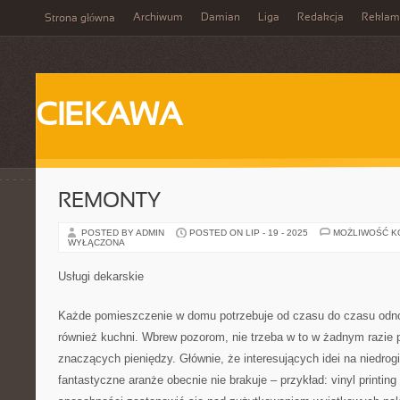
Archiwum
Damian
Liga
Redakcja
Reklam
Strona główna
CIEKAWA
REMONTY
POSTED BY ADMIN
POSTED ON LIP - 19 - 2025
MOŻLIWOŚĆ 
WYŁĄCZONA
Usługi dekarskie
Każde pomieszczenie w domu potrzebuje od czasu do czasu odnow
również kuchni. Wbrew pozorom, nie trzeba w to w żadnym razie
znaczących pieniędzy. Głównie, że interesujących idei na niedrogi
fantastyczne aranże obecnie nie brakuje – przykład: vinyl printing