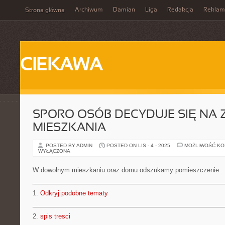
Archiwum
Damian
Liga
Redakcja
Reklam
Strona główna
CIEKAWA
SPORO OSÓB DECYDUJE SIĘ NA
MIESZKANIA
POSTED BY ADMIN
POSTED ON LIS - 4 - 2025
MOŻLIWOŚĆ K
WYŁĄCZONA
W dowolnym mieszkaniu oraz domu odszukamy pomieszczenie
1.
Odkryj podobne tematy
2.
spis tresci