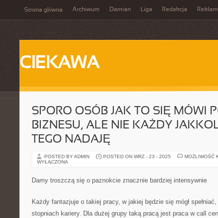
Archiwum
Damian
Liga
Redakcja
Reklam
Strona główna
CIEKAWA
SPORO OSÓB JAK TO SIĘ MÓWI 
BIZNESU, ALE NIE KAŻDY JAKKO
TEGO NADAJĘ
POSTED BY ADMIN
POSTED ON WRZ - 23 - 2025
MOŻLIWOŚĆ 
WYŁĄCZONA
Damy troszczą się o paznokcie znacznie bardziej intensywnie
Każdy fantazjuje o takiej pracy, w jakiej będzie się mógł spełniać
stopniach kariery. Dla dużej grupy taką pracą jest praca w call c