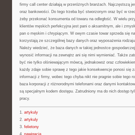
firmy call center działają w przeróżnych branżach. Najczęstszą je
oraz bankowości. Do tego trzeba być stworzonym oraz być w rze
żeby przekonać konsumenta od towaru na odległość. W wielu prz
klientów męskich perfekcyjna jest pani o aksamitnym, ale i zmysł
pan o męskim i chrypiącym. W owym czasie towar sprzeda się na 
korzystają ze szczególnej bazy danych oraz wyposażenia rodzaju 
Należy wiedzieć, że baza danych w takiej jednostce gospodarczej 
wynosić informacji na zewnątrz ani się nimi wymieniać. Także zat
być nie tylko olśniewającym mówcą, jednakowoż oraz człowiekie
każdy zdaje sobie sprawę z tego jakie konsekwencje ponosi się 
informacji z firmy, wobec tego chyba nikt nie pragnie sobie tego 
baza korporacji z różnorodnymi telefonami oraz danymi kontaktow
są specjalnym kodem dostępu. Zatrudniony ma do nich dostęp ty
pracy.
1.
artykuly
2.
artykuly
3.
felietony
4.
nawigacja