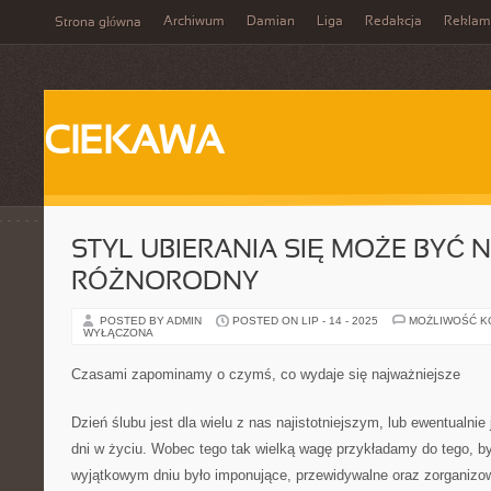
Archiwum
Damian
Liga
Redakcja
Reklam
Strona główna
CIEKAWA
STYL UBIERANIA SIĘ MOŻE BYĆ 
RÓŻNORODNY
POSTED BY ADMIN
POSTED ON LIP - 14 - 2025
MOŻLIWOŚĆ 
WYŁĄCZONA
Czasami zapominamy o czymś, co wydaje się najważniejsze
Dzień ślubu jest dla wielu z nas najistotniejszym, lub ewentualni
dni w życiu. Wobec tego tak wielką wagę przykładamy do tego, 
wyjątkowym dniu było imponujące, przewidywalne oraz zorganiz