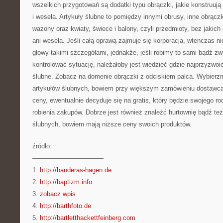
wszelkich przygotowań są dodatki typu obrączki, jakie konstruują
i wesela. Artykuły ślubne to pomiędzy innymi obrusy, inne obrączk
wazony oraz kwiaty, świece i balony, czyli przedmioty, bez jakic
ani wesela. Jeśli całą oprawą zajmuje się korporacja, wtenczas 
głowy takimi szczegółami, jednakże, jeśli robimy to sami bądź z
kontrolować sytuację, należałoby jest wiedzieć gdzie najprzyzwoic
ślubne. Zobacz na domenie obrączki z odciskiem palca. Wybier
artykułów ślubnych, bowiem przy większym zamówieniu dostawca 
ceny, ewentualnie decyduje się na gratis, który będzie swojego 
robienia zakupów. Dobrze jest również znaleźć hurtownię bądź te
ślubnych, bowiem mają niższe ceny swoich produktów.
źródło:
———————————
1.
http://banderas-hagen.de
2.
http://baptizm.info
3.
zobacz wpis
4.
http://barthfoto.de
5.
http://bartletthackettfeinberg.com