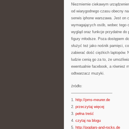
Niezmiernie ciekawym urządzeniem
od wiarygodnego czasu obecny na
serwis iphone warszawa. Jest on 
wymagających osób, wobec tego ci
wygląd oraz funkcje przydatne do 
figury młodsze. Poza dostępem do 
służyć też jako nośnik pamięci, c
zabierać dość ciężkich laptopów. 
ludzie cenią go za to, że umożliw
ewentualnie facebook, a również m
odtwarzacz muzyki.
źródło:
———————————
1.
http://pms-meurer.de
2.
przeczytaj więcej
3.
pełna treść
4.
czytaj na blogu
5.
http://poplars-and-rocks.de