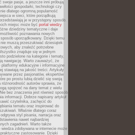
ć swoje pasje, a jeszcze inni próbują
wiłości gospodarki, technologii czy
śnie dlatego ogromną popularność
ejsca w sieci, które porządkują
 przedstawiają je w przystępny sposób.
kich miejsc może być
portal wiedzy
różne dziedziny tematyczne i daje
 możliwość poznawania nowych
 sposób uporządkowany. Dzięki temu
 nie muszą przeszukiwać dziesiątek
etowych, aby znaleźć potrzebne
Wszystko znajduje się w jednym
sto podzielone na kategorie i tematy,
ają nawigację. Warto zauważyć, że
platformy edukacyjne i informacyjne
ej stawiają na jakość treści. Artykuły
wywane przez pasjonatów, ekspertów
óre po prostu lubią dzielić się swoją
 różnorodność autorów sprawia, że
ogą spojrzeć na dany temat z wielu
Nie bez znaczenia jest również sposób
a informacji. Dobrze napisany artykuł
ekawić czytelnika, zachęcić do
ębiania tematu oraz inspirować do
szukiwań. Właśnie dlatego coraz
 odgrywa styl pisania, narracja oraz
stawienia nawet najbardziej
nych zagadnień. Warto także
e wiedza zdobywana w internecie może
 praktyczne zastosowanie. Dzięki