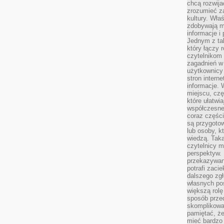
chcą rozwija
zrozumieć za
kultury. Wła
zdobywają mi
informacje i
Jednym z ta
który łączy 
czytelnikom
zagadnień w
użytkownicy
stron intern
informacje. 
miejscu, czę
które ułatwi
współczesne 
coraz części
są przygoto
lub osoby, kt
wiedzą. Taka
czytelnicy m
perspektyw. 
przekazywani
potrafi zaci
dalszego zgł
własnych po
większą rolę
sposób przed
skomplikowa
pamiętać, ż
mieć bardzo