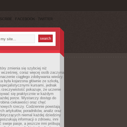
SCRIBE
FACEBOOK
TWITTER
tóry zmienia się szybciej niż
 wcześniej, coraz więcej osób zaczyna
znaczenie ciągłego zdobywania wiedzy.
a była kojarzona głównie ze szkołą,
 specjalistycznymi kursami, jednak
 rzeczywistość pokazuje, że uczenie
bywać się praktycznie w każdym
każdej porze. Wystarczy dostęp do
drobina ciekawości oraz chęć
nowych rzeczy. Codziennie powstają
ch artykułów, poradników, analiz oraz
dotyczących niemal każdej dziedziny
 poszukują informacji o zdrowiu, inni
ć swoje pasje, a jeszcze inni próbują