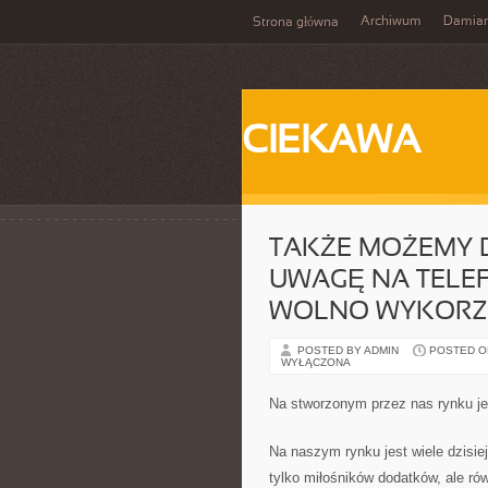
Archiwum
Damia
Strona główna
CIEKAWA
TAKŻE MOŻEMY D
UWAGĘ NA TELE
WOLNO WYKORZ
POSTED BY ADMIN
POSTED ON 
WYŁĄCZONA
Na stworzonym przez nas rynku j
Na naszym rynku jest wiele dzisie
tylko miłośników dodatków, ale ró