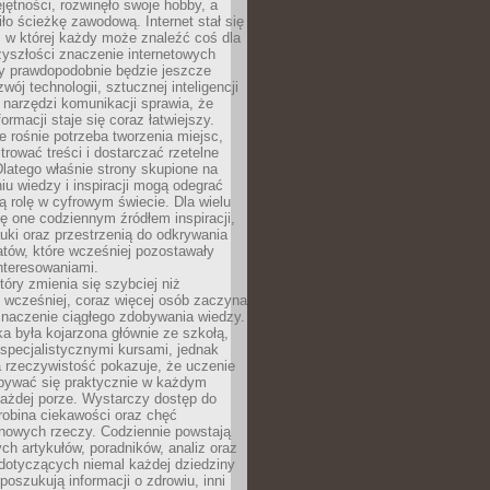
ętności, rozwinęło swoje hobby, a
ło ścieżkę zawodową. Internet stał się
, w której każdy może znaleźć coś dla
zyszłości znaczenie internetowych
zy prawdopodobnie będzie jeszcze
wój technologii, sztucznej inteligencji
narzędzi komunikacji sprawia, że
ormacji staje się coraz łatwiejszy.
 rośnie potrzeba tworzenia miejsc,
ltrować treści i dostarczać rzetelne
Dlatego właśnie strony skupione na
u wiedzy i inspiracji mogą odegrać
 rolę w cyfrowym świecie. Dla wielu
ię one codziennym źródłem inspiracji,
ki oraz przestrzenią do odkrywania
tów, które wcześniej pozostawały
nteresowaniami.
tóry zmienia się szybciej niż
 wcześniej, coraz więcej osób zaczyna
znaczenie ciągłego zdobywania wiedzy.
a była kojarzona głównie ze szkołą,
 specjalistycznymi kursami, jednak
 rzeczywistość pokazuje, że uczenie
bywać się praktycznie w każdym
każdej porze. Wystarczy dostęp do
drobina ciekawości oraz chęć
nowych rzeczy. Codziennie powstają
ch artykułów, poradników, analiz oraz
dotyczących niemal każdej dziedziny
 poszukują informacji o zdrowiu, inni