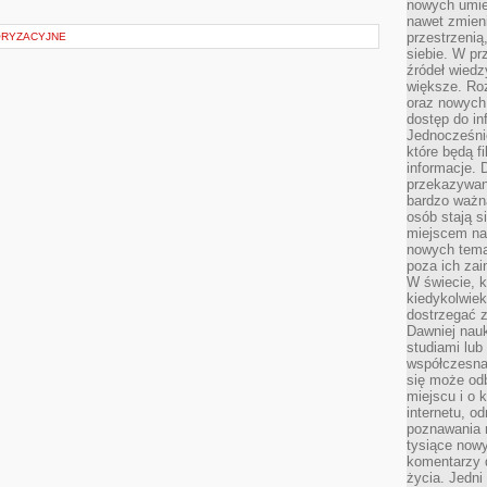
nowych umiej
nawet zmieni
przestrzenią
ORYZACYJNE
siebie. W pr
źródeł wied
większe. Roz
oraz nowych 
dostęp do inf
Jednocześnie
które będą fi
informacje. 
przekazywani
bardzo ważną
osób stają s
miejscem nau
nowych tema
poza ich zai
W świecie, k
kiedykolwiek
dostrzegać 
Dawniej nauk
studiami lub
współczesna
się może od
miejscu i o 
internetu, o
poznawania 
tysiące nowy
komentarzy 
życia. Jedni