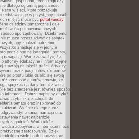
wiłości gospodarki, technologii czy
śnie dlatego ogromną popularność
ejsca w sieci, które porządkują
 przedstawiają je w przystępny sposób.
kich miejsc może być
portal wiedzy
różne dziedziny tematyczne i daje
 możliwość poznawania nowych
 sposób uporządkowany. Dzięki temu
 nie muszą przeszukiwać dziesiątek
etowych, aby znaleźć potrzebne
Wszystko znajduje się w jednym
sto podzielone na kategorie i tematy,
ają nawigację. Warto zauważyć, że
platformy edukacyjne i informacyjne
ej stawiają na jakość treści. Artykuły
wywane przez pasjonatów, ekspertów
óre po prostu lubią dzielić się swoją
 różnorodność autorów sprawia, że
ogą spojrzeć na dany temat z wielu
Nie bez znaczenia jest również sposób
a informacji. Dobrze napisany artykuł
ekawić czytelnika, zachęcić do
ębiania tematu oraz inspirować do
szukiwań. Właśnie dlatego coraz
 odgrywa styl pisania, narracja oraz
stawienia nawet najbardziej
nych zagadnień. Warto także
e wiedza zdobywana w internecie może
 praktyczne zastosowanie. Dzięki
poradnikom wiele osób nauczyło się