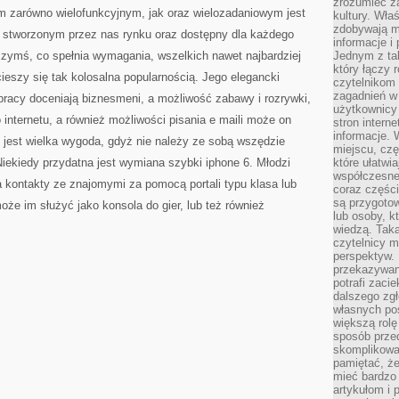
zrozumieć za
WYKORZYSTAĆ
 zarówno wielofunkcyjnym, jak oraz wielozadaniowym jest
kultury. Wła
zdobywają mi
 stworzonym przez nas rynku oraz dostępny dla każdego
informacje i
czymś, co spełnia wymagania, wszelkich nawet najbardziej
Jednym z ta
który łączy 
eszy się tak kolosalna popularnością. Jego elegancki
czytelnikom
zagadnień w
pracy doceniają biznesmeni, a możliwość zabawy i rozrywki,
użytkownicy
internetu, a również możliwości pisania e maili może on
stron intern
informacje. 
o jest wielka wygoda, gdyż nie należy ze sobą wszędzie
miejscu, czę
Niekiedy przydatna jest wymiana szybki iphone 6. Młodzi
które ułatwi
współczesne 
ia kontakty ze znajomymi za pomocą portali typu klasa lub
coraz części
są przygoto
oże im służyć jako konsola do gier, lub też również
lub osoby, kt
wiedzą. Taka
czytelnicy m
perspektyw. 
przekazywani
potrafi zaci
dalszego zgł
własnych po
większą rolę
sposób przed
skomplikowa
pamiętać, ż
mieć bardzo
artykułom i 