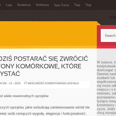
n
Liga
Redakcja
Reklama
Tagi
Tagi
Spis Treści
SUB
ZIŚ POSTARAĆ SIĘ ZWRÓCIĆ
W świecie, k
FONY KOMÓRKOWE, KTÓRE
kiedykolwiek
dostrzegać 
YSTAĆ
Dawniej nauk
studiami lub
współczesna
TAKŻE
SIE - 13 - 2025
MOŻLIWOŚĆ KOMENTOWANIA
ZOSTAŁA
się może od
MOŻEMY
DZIŚ
miejscu i o 
POSTARAĆ
internetu, o
SIĘ
est wiele nowomodnych sprzętów
poznawania 
ZWRÓCIĆ
UWAGĘ
tysiące nowy
NA
komentarzy 
TELEFONY
jszych sprzętów, jakie wzbudzają zainteresowanie wśród nie
życia. Jedni
KOMÓRKOWE,
KTÓRE
chcą rozwija
wnież osób ceniących wygodę, elegancje i funkcjonalność.
WOLNO