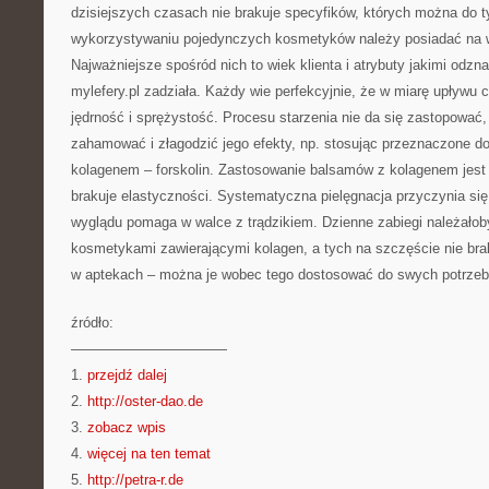
dzisiejszych czasach nie brakuje specyfików, których można do 
wykorzystywaniu pojedynczych kosmetyków należy posiadać na wz
Najważniejsze spośród nich to wiek klienta i atrybuty jakimi odz
mylefery.pl zadziała. Każdy wie perfekcyjnie, że w miarę upływu 
jędrność i sprężystość. Procesu starzenia nie da się zastopować
zahamować i złagodzić jego efekty, np. stosując przeznaczone do 
kolagenem – forskolin. Zastosowanie balsamów z kolagenem jest z
brakuje elastyczności. Systematyczna pielęgnacja przyczynia się 
wyglądu pomaga w walce z trądzikiem. Dzienne zabiegi należałoby
kosmetykami zawierającymi kolagen, a tych na szczęście nie brak
w aptekach – można je wobec tego dostosować do swych potrzeb
źródło:
———————————
1.
przejdź dalej
2.
http://oster-dao.de
3.
zobacz wpis
4.
więcej na ten temat
5.
http://petra-r.de