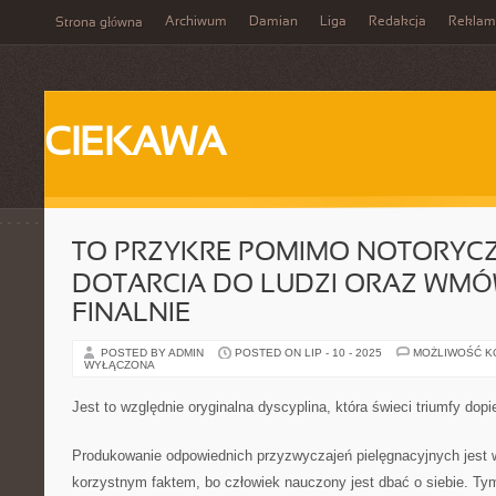
Archiwum
Damian
Liga
Redakcja
Reklam
Strona główna
CIEKAWA
TO PRZYKRE POMIMO NOTORYC
DOTARCIA DO LUDZI ORAZ WMÓW
FINALNIE
POSTED BY ADMIN
POSTED ON LIP - 10 - 2025
MOŻLIWOŚĆ 
WYŁĄCZONA
Jest to względnie oryginalna dyscyplina, która świeci triumfy dopie
Produkowanie odpowiednich przyzwyczajeń pielęgnacyjnych jest 
korzystnym faktem, bo człowiek nauczony jest dbać o siebie. Tym