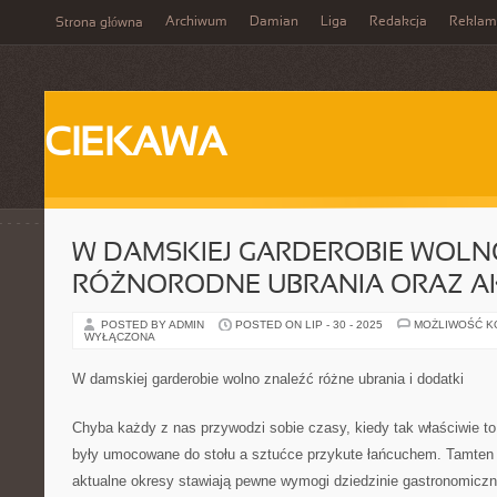
Archiwum
Damian
Liga
Redakcja
Reklam
Strona główna
CIEKAWA
W DAMSKIEJ GARDEROBIE WOLN
RÓŻNORODNE UBRANIA ORAZ A
POSTED BY ADMIN
POSTED ON LIP - 30 - 2025
MOŻLIWOŚĆ 
WYŁĄCZONA
W damskiej garderobie wolno znaleźć różne ubrania i dodatki
Chyba każdy z nas przywodzi sobie czasy, kiedy tak właściwie t
były umocowane do stołu a sztućce przykute łańcuchem. Tamten o
aktualne okresy stawiają pewne wymogi dziedzinie gastronomicznej