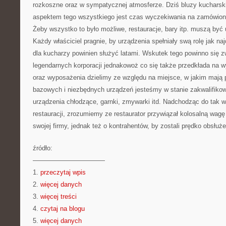
rozkoszne oraz w sympatycznej atmosferze. Dziś bluzy kucharski
aspektem tego wszystkiego jest czas wyczekiwania na zamówione
Żeby wszystko to było możliwe, restauracje, bary itp. muszą by
Każdy właściciel pragnie, by urządzenia spełniały swą rolę jak naj
dla kucharzy powinien służyć latami. Wskutek tego powinno się z
legendarnych korporacji jednakowoż co się także przedkłada na 
oraz wyposażenia dzielimy ze względu na miejsce, w jakim mają
bazowych i niezbędnych urządzeń jesteśmy w stanie zakwalifikowa
urządzenia chłodzące, garnki, zmywarki itd. Nadchodząc do tak 
restauracji, zrozumiemy ze restaurator przywiązał kolosalną wag
swojej firmy, jednak też o kontrahentów, by zostali prędko obsłuże
źródło:
———————————
1.
przeczytaj wpis
2.
więcej danych
3.
więcej treści
4.
czytaj na blogu
5.
więcej danych