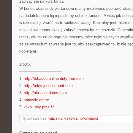
zapisać się na kurs tańca.
W końcu właśnie dzięki tańcowi mamy możliwość poprawić własny
na dodatek sporo lepiej radzimy sobie z tańcem. A więc jak dobrze
w dziesiątkę. Zwróć na to większą uwagę. Kapitalny jest także ma
makijażowi mamy okazję zakryć chociażby zmarszczki. Generalni
rzecz, akurat co do tego nie możemy mieć najmniejszych wątpliwo
że ze wszech miar ważne jest to, aby zaakceptować to, iż nie b
kobietami.
źródło:
———————————
1.
http://tobacco-online-duty-free.com
2.
http://tokyojoesbelmont.com
3.
http://ukr-anecdotes.com
4.
sprawdź ofertę
5.
kliknij aby przejść
CATEGORIES:
WIEJSKIE HISTORIE I OPOWIEŚCI