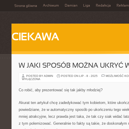
Archiwum
Damian
Liga
Redakcja
Reklam
Strona główna
CIEKAWA
W JAKI SPOSÓB MOŻNA UKRYĆ 
POSTED BY ADMIN
POSTED ON LIP - 8 - 2025
MOŻLIWOŚĆ K
WYŁĄCZONA
Co robić, aby prezentować się tak jakby młodziej?
Akurat ten artykuł chcę zadedykować tym kobietom, które ukończył
powiedziane, że w automatyczny sposób po ukończeniu tego wieku
mniej atrakcyjne, lecz prawda jest taka, że tak czy siak widać la
z tym polemizować. Generalnie to fakty są takie, że doskonałym 