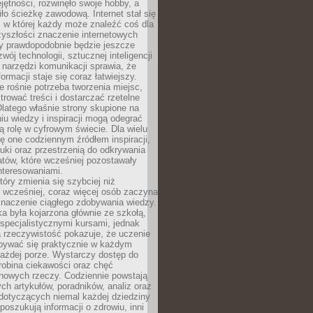
ętności, rozwinęło swoje hobby, a
ło ścieżkę zawodową. Internet stał się
, w której każdy może znaleźć coś dla
zyszłości znaczenie internetowych
zy prawdopodobnie będzie jeszcze
wój technologii, sztucznej inteligencji
narzędzi komunikacji sprawia, że
ormacji staje się coraz łatwiejszy.
 rośnie potrzeba tworzenia miejsc,
ltrować treści i dostarczać rzetelne
Dlatego właśnie strony skupione na
u wiedzy i inspiracji mogą odegrać
 rolę w cyfrowym świecie. Dla wielu
ię one codziennym źródłem inspiracji,
ki oraz przestrzenią do odkrywania
tów, które wcześniej pozostawały
nteresowaniami.
tóry zmienia się szybciej niż
 wcześniej, coraz więcej osób zaczyna
znaczenie ciągłego zdobywania wiedzy.
a była kojarzona głównie ze szkołą,
 specjalistycznymi kursami, jednak
 rzeczywistość pokazuje, że uczenie
bywać się praktycznie w każdym
każdej porze. Wystarczy dostęp do
drobina ciekawości oraz chęć
nowych rzeczy. Codziennie powstają
ch artykułów, poradników, analiz oraz
dotyczących niemal każdej dziedziny
 poszukują informacji o zdrowiu, inni