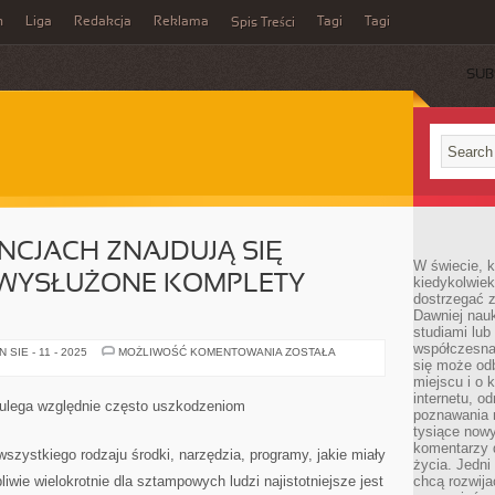
n
Liga
Redakcja
Reklama
Tagi
Tagi
Spis Treści
SUB
NCJACH ZNAJDUJĄ SIĘ
W świecie, k
I WYSŁUŻONE KOMPLETY
kiedykolwiek
dostrzegać 
Dawniej nauk
studiami lub
współczesna
W
SIE - 11 - 2025
MOŻLIWOŚĆ KOMENTOWANIA
ZOSTAŁA
WIELU
się może od
REZYDENCJACH
miejscu i o 
ZNAJDUJĄ
internetu, o
SIĘ
y ulega względnie często uszkodzeniom
JESZCZE
poznawania 
STARE
tysiące nowy
I
komentarzy 
WYSŁUŻONE
zystkiego rodzaju środki, narzędzia, programy, jakie miały
KOMPLETY
życia. Jedni
KOMPUTEROWE
liwie wielokrotnie dla sztampowych ludzi najistotniejsze jest
chcą rozwija