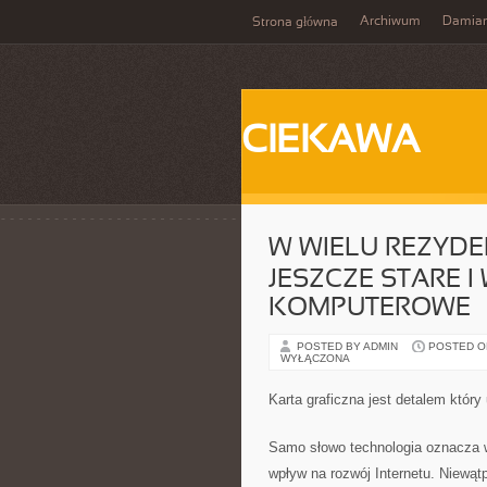
Archiwum
Damia
Strona główna
CIEKAWA
W WIELU REZYDE
JESZCZE STARE 
KOMPUTEROWE
POSTED BY ADMIN
POSTED ON 
WYŁĄCZONA
Karta graficzna jest detalem któr
Samo słowo technologia oznacza ws
wpływ na rozwój Internetu. Niewątp