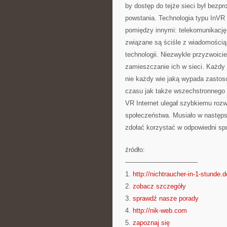
by dostęp do tejże sieci był bezpr
powstania. Technologia typu InVR 
pomiędzy innymi: telekomunikację,
związane są ściśle z wiadomością
technologii. Niezwykle przyzwoici
zamieszczanie ich w sieci. Każdy
nie każdy wie jaką wypada zastoso
czasu jak także wszechstronnego 
VR Internet ulegał szybkiemu rozw
społeczeństwa. Musiało w następst
zdołać korzystać w odpowiedni spo
źródło:
———————————
1.
http://nichtraucher-in-1-stunde.d
2.
zobacz szczegóły
3.
sprawdź nasze porady
4.
http://nik-web.com
5.
zapoznaj się