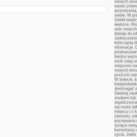
nowych umiej
nawet zmieni
przestrzenią
siebie. W pr
źródeł wied
większe. Roz
oraz nowych 
dostęp do inf
Jednocześnie
które będą fi
informacje. 
przekazywani
bardzo ważną
osób stają s
miejscem nau
nowych tema
poza ich zai
W świecie, k
kiedykolwiek
dostrzegać 
Dawniej nauk
studiami lub
współczesna
się może od
miejscu i o 
internetu, o
poznawania 
tysiące nowy
komentarzy 
życia. Jedni