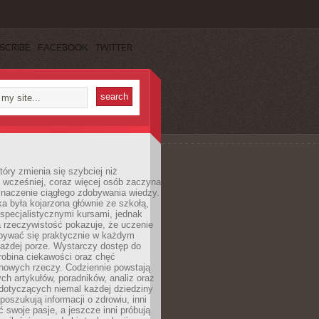
SCRIBE
FACEBOOK
TWITTER
tóry zmienia się szybciej niż
 wcześniej, coraz więcej osób zaczyna
znaczenie ciągłego zdobywania wiedzy.
a była kojarzona głównie ze szkołą,
 specjalistycznymi kursami, jednak
 rzeczywistość pokazuje, że uczenie
bywać się praktycznie w każdym
każdej porze. Wystarczy dostęp do
drobina ciekawości oraz chęć
nowych rzeczy. Codziennie powstają
ch artykułów, poradników, analiz oraz
dotyczących niemal każdej dziedziny
 poszukują informacji o zdrowiu, inni
ć swoje pasje, a jeszcze inni próbują