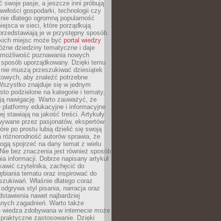
ć swoje pasje, a jeszcze inni próbują
wiłości gospodarki, technologii czy
śnie dlatego ogromną popularność
ejsca w sieci, które porządkują
 przedstawiają je w przystępny sposób.
kich miejsc może być
portal wiedzy
różne dziedziny tematyczne i daje
 możliwość poznawania nowych
 sposób uporządkowany. Dzięki temu
 nie muszą przeszukiwać dziesiątek
etowych, aby znaleźć potrzebne
Wszystko znajduje się w jednym
sto podzielone na kategorie i tematy,
ają nawigację. Warto zauważyć, że
platformy edukacyjne i informacyjne
ej stawiają na jakość treści. Artykuły
wywane przez pasjonatów, ekspertów
óre po prostu lubią dzielić się swoją
 różnorodność autorów sprawia, że
ogą spojrzeć na dany temat z wielu
Nie bez znaczenia jest również sposób
a informacji. Dobrze napisany artykuł
ekawić czytelnika, zachęcić do
ębiania tematu oraz inspirować do
szukiwań. Właśnie dlatego coraz
 odgrywa styl pisania, narracja oraz
stawienia nawet najbardziej
nych zagadnień. Warto także
e wiedza zdobywana w internecie może
 praktyczne zastosowanie. Dzięki