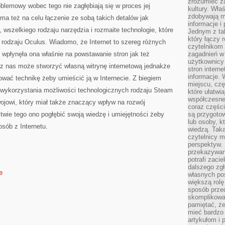
zrozumieć za
oblemowy wobec tego nie zagłębiają się w proces jej
kultury. Wła
zdobywają mi
ma też na celu łączenie ze sobą takich detalów jak
informacje i
 wszelkiego rodzaju narzędzia i rozmaite technologie, które
Jednym z ta
który łączy 
 rodzaju Oculus. Wiadomo, że Internet to szereg różnych
czytelnikom
e wpłynęła ona właśnie na powstawanie stron jak też
zagadnień w
użytkownicy
 z nas może stworzyć własną witrynę internetową jednakże
stron intern
informacje. 
wać technikę żeby umieścić ją w Internecie. Z biegiem
miejscu, czę
wykorzystania możliwości technologicznych rodzaju Steam
które ułatwi
współczesne 
ojowi, który miał także znaczący wpływ na rozwój
coraz części
wie tego ono pogłębić swoją wiedzę i umiejętności żeby
są przygoto
lub osoby, kt
sób z Internetu.
wiedzą. Taka
czytelnicy m
perspektyw. 
przekazywani
potrafi zaci
dalszego zgł
e
własnych po
większą rolę
sposób przed
skomplikowa
pamiętać, ż
mieć bardzo
artykułom i 