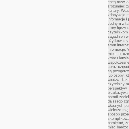
chcą rozwija
zrozumieć za
kultury. Wła
zdobywają mi
informacje i
Jednym z ta
który łączy 
czytelnikom
zagadnień w
użytkownicy
stron intern
informacje. 
miejscu, czę
które ułatwi
współczesne 
coraz części
są przygoto
lub osoby, kt
wiedzą. Taka
czytelnicy m
perspektyw. 
przekazywani
potrafi zaci
dalszego zgł
własnych po
większą rolę
sposób przed
skomplikowa
pamiętać, ż
mieć bardzo