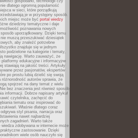
wiłości gospodarki, technologii czy
śnie dlatego ogromną popularność
ejsca w sieci, które porządkują
 przedstawiają je w przystępny sposób.
kich miejsc może być
portal wiedzy
różne dziedziny tematyczne i daje
 możliwość poznawania nowych
 sposób uporządkowany. Dzięki temu
 nie muszą przeszukiwać dziesiątek
etowych, aby znaleźć potrzebne
Wszystko znajduje się w jednym
sto podzielone na kategorie i tematy,
ają nawigację. Warto zauważyć, że
platformy edukacyjne i informacyjne
ej stawiają na jakość treści. Artykuły
wywane przez pasjonatów, ekspertów
óre po prostu lubią dzielić się swoją
 różnorodność autorów sprawia, że
ogą spojrzeć na dany temat z wielu
Nie bez znaczenia jest również sposób
a informacji. Dobrze napisany artykuł
ekawić czytelnika, zachęcić do
ębiania tematu oraz inspirować do
szukiwań. Właśnie dlatego coraz
 odgrywa styl pisania, narracja oraz
stawienia nawet najbardziej
nych zagadnień. Warto także
e wiedza zdobywana w internecie może
 praktyczne zastosowanie. Dzięki
poradnikom wiele osób nauczyło się