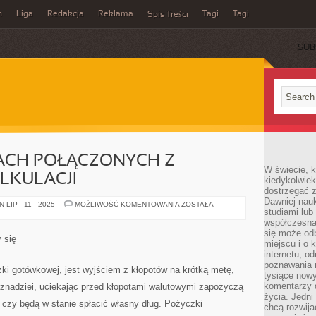
n
Liga
Redakcja
Reklama
Tagi
Tagi
Spis Treści
SUB
ACH POŁĄCZONYCH Z
W świecie, k
LKULACJI
kiedykolwiek
dostrzegać 
Dawniej nauk
W
LIP - 11 - 2025
MOŻLIWOŚĆ KOMENTOWANIA
ZOSTAŁA
studiami lub
WIELU
SPRAWACH
współczesna
POŁĄCZONYCH
się może od
Z
y się
OBLICZANIEM
miejscu i o 
KALKULACJI
internetu, o
poznawania 
ki gotówkowej, jest wyjściem z kłopotów na krótką metę,
tysiące nowy
komentarzy 
eznadziei, uciekając przed kłopotami walutowymi zapożyczą
życia. Jedni
, czy będą w stanie spłacić własny dług. Pożyczki
chcą rozwija