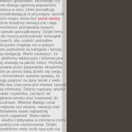
wiłości gospodarki, technologii czy
śnie dlatego ogromną popularność
ejsca w sieci, które porządkują
 przedstawiają je w przystępny sposób.
kich miejsc może być
portal wiedzy
różne dziedziny tematyczne i daje
 możliwość poznawania nowych
 sposób uporządkowany. Dzięki temu
 nie muszą przeszukiwać dziesiątek
etowych, aby znaleźć potrzebne
Wszystko znajduje się w jednym
sto podzielone na kategorie i tematy,
ają nawigację. Warto zauważyć, że
platformy edukacyjne i informacyjne
ej stawiają na jakość treści. Artykuły
wywane przez pasjonatów, ekspertów
óre po prostu lubią dzielić się swoją
 różnorodność autorów sprawia, że
ogą spojrzeć na dany temat z wielu
Nie bez znaczenia jest również sposób
a informacji. Dobrze napisany artykuł
ekawić czytelnika, zachęcić do
ębiania tematu oraz inspirować do
szukiwań. Właśnie dlatego coraz
 odgrywa styl pisania, narracja oraz
stawienia nawet najbardziej
nych zagadnień. Warto także
e wiedza zdobywana w internecie może
 praktyczne zastosowanie. Dzięki
poradnikom wiele osób nauczyło się