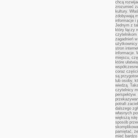
chcą rozwija
zrozumieć za
kultury. Wła
zdobywają mi
informacje i
Jednym z ta
który łączy 
czytelnikom
zagadnień w
użytkownicy
stron intern
informacje. 
miejscu, czę
które ułatwi
współczesne 
coraz części
są przygoto
lub osoby, kt
wiedzą. Taka
czytelnicy m
perspektyw. 
przekazywani
potrafi zaci
dalszego zgł
własnych po
większą rolę
sposób przed
skomplikowa
pamiętać, ż
mieć bardzo