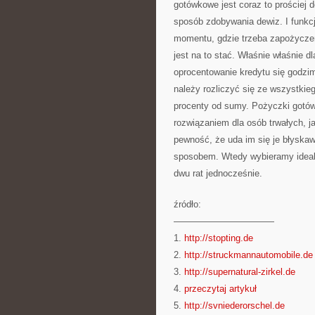
gotówkowe jest coraz to prościej d
sposób zdobywania dewiz. I funkcj
momentu, gdzie trzeba zapożyczen
jest na to stać. Właśnie właśnie d
oprocentowanie kredytu się godzim
należy rozliczyć się ze wszystki
procenty od sumy. Pożyczki gotó
rozwiązaniem dla osób trwałych, j
pewność, że uda im się je błyskaw
sposobem. Wtedy wybieramy idealn
dwu rat jednocześnie.
źródło:
———————————
1.
http://stopting.de
2.
http://struckmannautomobile.de
3.
http://supernatural-zirkel.de
4.
przeczytaj artykuł
5.
http://svniederorschel.de