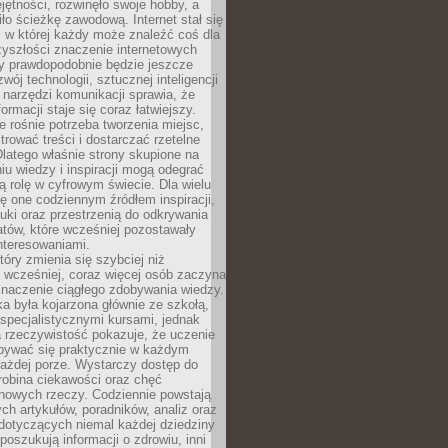
ętności, rozwinęło swoje hobby, a
ło ścieżkę zawodową. Internet stał się
, w której każdy może znaleźć coś dla
zyszłości znaczenie internetowych
zy prawdopodobnie będzie jeszcze
wój technologii, sztucznej inteligencji
narzędzi komunikacji sprawia, że
ormacji staje się coraz łatwiejszy.
 rośnie potrzeba tworzenia miejsc,
ltrować treści i dostarczać rzetelne
Dlatego właśnie strony skupione na
u wiedzy i inspiracji mogą odegrać
 rolę w cyfrowym świecie. Dla wielu
ię one codziennym źródłem inspiracji,
ki oraz przestrzenią do odkrywania
tów, które wcześniej pozostawały
nteresowaniami.
tóry zmienia się szybciej niż
 wcześniej, coraz więcej osób zaczyna
znaczenie ciągłego zdobywania wiedzy.
a była kojarzona głównie ze szkołą,
 specjalistycznymi kursami, jednak
 rzeczywistość pokazuje, że uczenie
bywać się praktycznie w każdym
każdej porze. Wystarczy dostęp do
drobina ciekawości oraz chęć
nowych rzeczy. Codziennie powstają
ch artykułów, poradników, analiz oraz
dotyczących niemal każdej dziedziny
 poszukują informacji o zdrowiu, inni