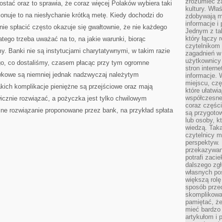
zrozumieć za
ostać oraz to sprawia, że coraz więcej Polaków wybiera taki
kultury. Wła
onuje to na niesłychanie krótką metę. Kiedy dochodzi do
zdobywają mi
informacje i
ie spłacić często okazuje się gwałtownie, że nie każdego
Jednym z ta
który łączy 
latego trzeba uważać na to, na jakie warunki, biorąc
czytelnikom
y. Banki nie są instytucjami charytatywnymi, w takim razie
zagadnień w
użytkownicy
ego, co dostaliśmy, czasem płacąc przy tym ogromne
stron intern
wkowe są niemniej jednak nadzwyczaj należytym
informacje. 
miejscu, czę
akich komplikacje pieniężne są przejściowe oraz mają
które ułatwi
współczesne 
icznie rozwiązać, a pożyczka jest tylko chwilowym
coraz części
e rozwiązanie proponowane przez bank, na przykład spłata
są przygoto
lub osoby, kt
wiedzą. Taka
czytelnicy m
perspektyw. 
przekazywani
potrafi zaci
dalszego zgł
własnych po
większą rolę
sposób przed
skomplikowa
pamiętać, ż
mieć bardzo
artykułom i 