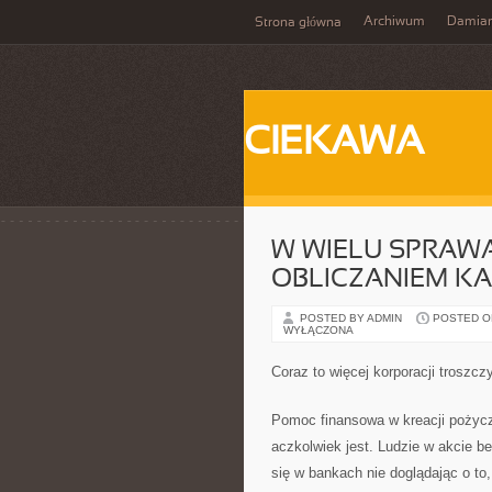
Archiwum
Damia
Strona główna
CIEKAWA
W WIELU SPRAW
OBLICZANIEM KA
POSTED BY ADMIN
POSTED ON 
WYŁĄCZONA
Coraz to więcej korporacji troszcz
Pomoc finansowa w kreacji pożycz
aczkolwiek jest. Ludzie w akcie b
się w bankach nie doglądając o to