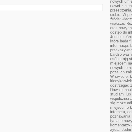
nowych umiej
nawet zmieni
przestrzenią
siebie. W pr
źródeł wied
większe. Roz
oraz nowych 
dostęp do inf
Jednocześnie
które będą fi
informacje. 
przekazywani
bardzo ważną
osób stają s
miejscem nau
nowych tema
poza ich zai
W świecie, k
kiedykolwiek
dostrzegać 
Dawniej nauk
studiami lub
współczesna
się może od
miejscu i o 
internetu, o
poznawania 
tysiące nowy
komentarzy 
życia. Jedni