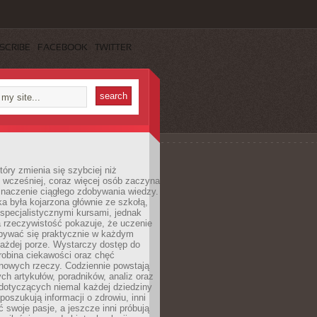
SCRIBE
FACEBOOK
TWITTER
tóry zmienia się szybciej niż
 wcześniej, coraz więcej osób zaczyna
znaczenie ciągłego zdobywania wiedzy.
a była kojarzona głównie ze szkołą,
 specjalistycznymi kursami, jednak
 rzeczywistość pokazuje, że uczenie
bywać się praktycznie w każdym
każdej porze. Wystarczy dostęp do
drobina ciekawości oraz chęć
nowych rzeczy. Codziennie powstają
ch artykułów, poradników, analiz oraz
dotyczących niemal każdej dziedziny
 poszukują informacji o zdrowiu, inni
ć swoje pasje, a jeszcze inni próbują