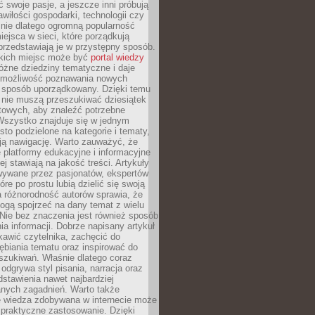
ć swoje pasje, a jeszcze inni próbują
wiłości gospodarki, technologii czy
śnie dlatego ogromną popularność
ejsca w sieci, które porządkują
 przedstawiają je w przystępny sposób.
kich miejsc może być
portal wiedzy
różne dziedziny tematyczne i daje
 możliwość poznawania nowych
 sposób uporządkowany. Dzięki temu
 nie muszą przeszukiwać dziesiątek
etowych, aby znaleźć potrzebne
Wszystko znajduje się w jednym
sto podzielone na kategorie i tematy,
ają nawigację. Warto zauważyć, że
platformy edukacyjne i informacyjne
ej stawiają na jakość treści. Artykuły
wywane przez pasjonatów, ekspertów
óre po prostu lubią dzielić się swoją
 różnorodność autorów sprawia, że
ogą spojrzeć na dany temat z wielu
Nie bez znaczenia jest również sposób
a informacji. Dobrze napisany artykuł
ekawić czytelnika, zachęcić do
ębiania tematu oraz inspirować do
szukiwań. Właśnie dlatego coraz
 odgrywa styl pisania, narracja oraz
stawienia nawet najbardziej
nych zagadnień. Warto także
e wiedza zdobywana w internecie może
 praktyczne zastosowanie. Dzięki