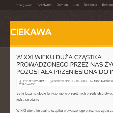
Archiwum
Damian
Liga
Redakcja
Reklam
Strona główna
CIEKAWA
W XXI WIEKU DUŻA CZĄSTKA
PROWADZONEGO PRZEZ NAS ŻY
POZOSTAŁA PRZENIESIONA DO 
POSTED BY ADMIN
POSTED ON LIP - 13 - 2025
MOŻLIWOŚĆ 
WYŁĄCZONA
Setki ludzi na globie funkcjonuje w przeróżnych przedsiębiorstwa
jedzą śniadanie
W XXI wieku kolosalna cząstka prowadzonego przez nas życia zo