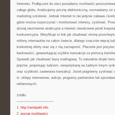
Internetu. Podłączeni do sieci posiadamy możliwość porozumiewać
całego globu. Analizujemy pocztę elektroniczną, rozmawiamy ze
marketing szkolenie. Jednak Internet to nie jedynie zabawa i konta
gdzie można rozpoczynać i monitorować interesy, zyskiwać. Prow
dzisiaj niezmiernie atrakcyjne a również nieodzowne jeżeli korpora
konkurencyjna. Weryfikuje to link jak zbudować stronę przechwyt
miliony internautów na całym świecie, dlatego znacznie więcej lu
konkretnej oferty oraz się z nią zaznajomić. Płacenie jest pożytec
bankowości, gwarantującej szybkie transakcje za pomocą transfe
Sprawdź jak zbudować bazę mailingową. To naturalnie dzięki temu
prężnie, proponując ludziom, niespotykaną na żadnym innym rynk
oraz szybkość zawierania transakcji. Jeżeli pragniemy zyskiwać
in. sklepy internetowe, aukcje, programy partnerskie lub sprzedaw
reklamowych.
źródło:
———————————
1.
http://amitpatil.info
2.
poznaj możliwości