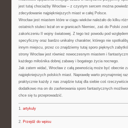
jest tutaj chociażby Wrocław – z czystym sercem można powiedzi
zdecydowanie najpiękniejszych miast w całej Polsce.
Wrocław jest miastem które w ciągu wieków należało do kilku różn
ostatnich stuleci leżał on w granicach Niemiec, zaś do Polski zos
zakończeniu II wojny światowej. Z tego też powodu pod względe
specyficzny oraz bardzo unikalny charakter, którego nie spotkal
innym miejscu, przez co znajdziemy tutaj sporo pięknych zabytków
strony Wrocław jest również nowoczesnym miastem i fantastycz
każdego miłośnika dobrej zabawy i bogatego życia nocnego.
Jak zatem widać, Wrocław z całą pewnością może być obecnie za
najpiękniejszych polskich miast. Naprawdę warto przynajmniej raz
praktycznie każdy z nas znajdzie tutaj dla siebie coś rzeczywiści
dodatkowo ma on do zaoferowania sporo fantastycznych możliwośc
chce się tu przeprowadzić.
1.
artykuly
2.
Przejdź do wpisu