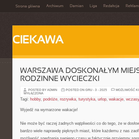
Archiwum
Damian
Liga
Redakcja
Reklam
Strona główna
CIEKAWA
WARSZAWA DOSKONAŁYM MIEJ
RODZINNE WYCIECZKI
POSTED BY ADMIN
POSTED ON GRU - 3 - 2025
MOŻLIWOŚĆ 
WYŁĄCZONA
Tagi:
hobby
,
podróże
,
rozrywka
,
turystyka
,
urlop
,
wakacje
,
wczas
Wyjedź na wymarzone wakacje!
Nie może być raczej żadnych wątpliwości co do tego, że w dosło
bardzo wiele naprawdę pięknych miast, które każdemu z nas zaof
możliwość spędzenia swojego czasu w faktycznie przyjemny sp