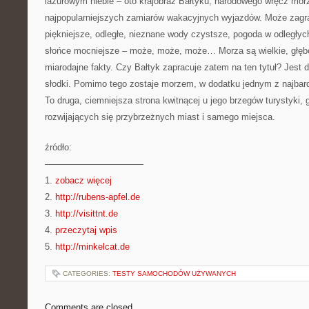
lazurowym niebie – oto krajobraz Bałtyku, narodowego wręcz mor
najpopularniejszych zamiarów wakacyjnych wyjazdów. Może zagr
piękniejsze, odległe, nieznane wody czystsze, pogoda w odległy
słońce mocniejsze – może, może, może… Morza są wielkie, głębok
miarodajne fakty. Czy Bałtyk zapracuje zatem na ten tytuł? Jest d
słodki. Pomimo tego zostaje morzem, w dodatku jednym z najbard
To druga, ciemniejsza strona kwitnącej u jego brzegów turystyki, g
rozwijających się przybrzeżnych miast i samego miejsca.
źródło:
———————————
1.
zobacz więcej
2.
http://rubens-apfel.de
3.
http://visittnt.de
4.
przeczytaj wpis
5.
http://minkelcat.de
CATEGORIES:
TESTY SAMOCHODÓW UŻYWANYCH
Comments are closed.