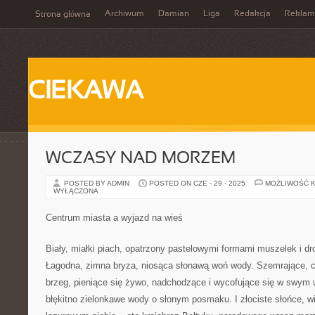
Archiwum
Damian
Liga
Redakcja
Reklam
Strona główna
CIEKAWA
WCZASY NAD MORZEM
POSTED BY ADMIN
POSTED ON CZE - 29 - 2025
MOŻLIWOŚĆ 
WYŁĄCZONA
Centrum miasta a wyjazd na wieś
Biały, miałki piach, opatrzony pastelowymi formami muszelek i 
Łagodna, zimna bryza, niosąca słonawą woń wody. Szemrające, ci
brzeg, pieniące się żywo, nadchodzące i wycofujące się w swym
błękitno zielonkawe wody o słonym posmaku. I złociste słońce,