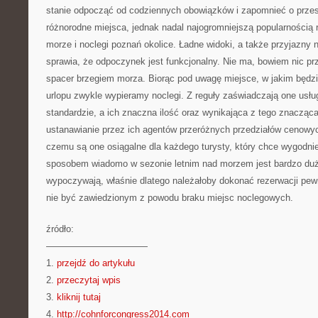
stanie odpocząć od codziennych obowiązków i zapomnieć o prz
różnorodne miejsca, jednak nadal najogromniejszą popularnością r
morze i noclegi poznań okolice. Ładne widoki, a także przyjazny
sprawia, że odpoczynek jest funkcjonalny. Nie ma, bowiem nic pr
spacer brzegiem morza. Biorąc pod uwagę miejsce, w jakim będz
urlopu zwykle wypieramy noclegi. Z reguły zaświadczają one usłu
standardzie, a ich znaczna ilość oraz wynikająca z tego znacząca
ustanawianie przez ich agentów przeróżnych przedziałów cenowych
czemu są one osiągalne dla każdego turysty, który chce wygodni
sposobem wiadomo w sezonie letnim nad morzem jest bardzo dużo
wypoczywają, właśnie dlatego należałoby dokonać rezerwacji pew
nie być zawiedzionym z powodu braku miejsc noclegowych.
źródło:
———————————
1.
przejdź do artykułu
2.
przeczytaj wpis
3.
kliknij tutaj
4.
http://cohnforcongress2014.com