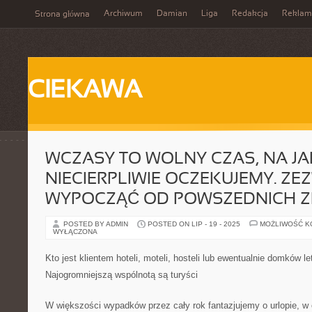
Archiwum
Damian
Liga
Redakcja
Reklam
Strona główna
CIEKAWA
WCZASY TO WOLNY CZAS, NA JAK
NIECIERPLIWIE OCZEKUJEMY. Z
WYPOCZĄĆ OD POWSZEDNICH 
POSTED BY ADMIN
POSTED ON LIP - 19 - 2025
MOŻLIWOŚĆ 
WYŁĄCZONA
Kto jest klientem hoteli, moteli, hosteli lub ewentualnie domków 
Najogromniejszą wspólnotą są turyści
W większości wypadków przez cały rok fantazjujemy o urlopie, w