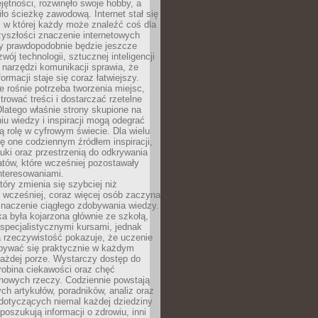
ętności, rozwinęło swoje hobby, a
ło ścieżkę zawodową. Internet stał się
, w której każdy może znaleźć coś dla
zyszłości znaczenie internetowych
zy prawdopodobnie będzie jeszcze
wój technologii, sztucznej inteligencji
narzędzi komunikacji sprawia, że
ormacji staje się coraz łatwiejszy.
 rośnie potrzeba tworzenia miejsc,
ltrować treści i dostarczać rzetelne
Dlatego właśnie strony skupione na
u wiedzy i inspiracji mogą odegrać
 rolę w cyfrowym świecie. Dla wielu
ię one codziennym źródłem inspiracji,
ki oraz przestrzenią do odkrywania
tów, które wcześniej pozostawały
nteresowaniami.
tóry zmienia się szybciej niż
 wcześniej, coraz więcej osób zaczyna
znaczenie ciągłego zdobywania wiedzy.
a była kojarzona głównie ze szkołą,
 specjalistycznymi kursami, jednak
 rzeczywistość pokazuje, że uczenie
bywać się praktycznie w każdym
każdej porze. Wystarczy dostęp do
drobina ciekawości oraz chęć
nowych rzeczy. Codziennie powstają
ch artykułów, poradników, analiz oraz
dotyczących niemal każdej dziedziny
 poszukują informacji o zdrowiu, inni