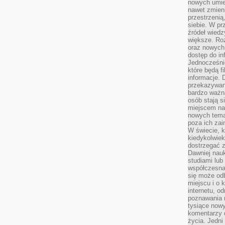
nowych umiej
nawet zmieni
przestrzenią
siebie. W pr
źródeł wied
większe. Roz
oraz nowych 
dostęp do inf
Jednocześnie
które będą fi
informacje. 
przekazywani
bardzo ważną
osób stają s
miejscem nau
nowych tema
poza ich zai
W świecie, k
kiedykolwiek
dostrzegać 
Dawniej nauk
studiami lub
współczesna
się może od
miejscu i o 
internetu, o
poznawania 
tysiące nowy
komentarzy 
życia. Jedni