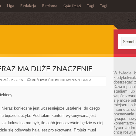
n
Liga
Redakcja
Reklama
Tagi
Tagi
Spis Treści
SUB
ERAZ MA DUŻE ZNACZENIE
W świecie, k
kiedykolwiek
WYGLĄD
 PAŹ - 2 - 2025
MOŻLIWOŚĆ KOMENTOWANIA
ZOSTAŁA
dostrzegać 
HALI
Dawniej nauk
NIERAZ
MA
studiami lub
DUŻE
iekiedy
współczesna
ZNACZENIE
się może od
miejscu i o 
 Nieraz konieczne jest wcześniejsze ustalenie, do czego
internetu, o
poznawania 
mu będzie służyła. Pod takim kontem wykonywana jest
tysiące nowy
 jak kolosalna ma być, ile osób jednocześnie będzie w niej
komentarzy 
życia. Jedni
dzie się odbywało hala jest projektowana. Projekt musi
chcą rozwija