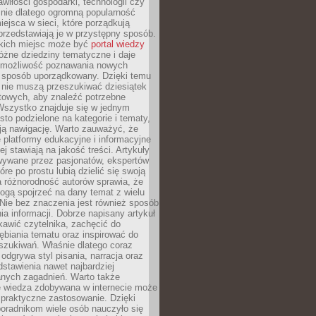
wiłości gospodarki, technologii czy
śnie dlatego ogromną popularność
ejsca w sieci, które porządkują
 przedstawiają je w przystępny sposób.
kich miejsc może być
portal wiedzy
różne dziedziny tematyczne i daje
 możliwość poznawania nowych
 sposób uporządkowany. Dzięki temu
 nie muszą przeszukiwać dziesiątek
etowych, aby znaleźć potrzebne
Wszystko znajduje się w jednym
sto podzielone na kategorie i tematy,
ają nawigację. Warto zauważyć, że
platformy edukacyjne i informacyjne
ej stawiają na jakość treści. Artykuły
wywane przez pasjonatów, ekspertów
óre po prostu lubią dzielić się swoją
 różnorodność autorów sprawia, że
ogą spojrzeć na dany temat z wielu
Nie bez znaczenia jest również sposób
a informacji. Dobrze napisany artykuł
ekawić czytelnika, zachęcić do
ębiania tematu oraz inspirować do
szukiwań. Właśnie dlatego coraz
 odgrywa styl pisania, narracja oraz
stawienia nawet najbardziej
nych zagadnień. Warto także
e wiedza zdobywana w internecie może
 praktyczne zastosowanie. Dzięki
poradnikom wiele osób nauczyło się