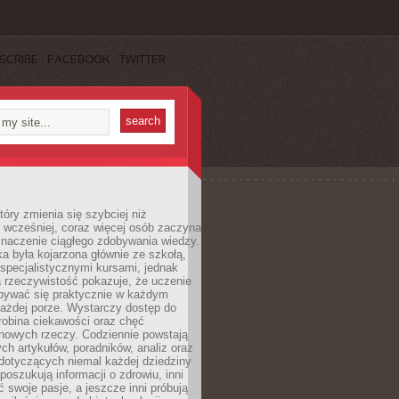
SCRIBE
FACEBOOK
TWITTER
tóry zmienia się szybciej niż
 wcześniej, coraz więcej osób zaczyna
znaczenie ciągłego zdobywania wiedzy.
a była kojarzona głównie ze szkołą,
 specjalistycznymi kursami, jednak
 rzeczywistość pokazuje, że uczenie
bywać się praktycznie w każdym
każdej porze. Wystarczy dostęp do
drobina ciekawości oraz chęć
nowych rzeczy. Codziennie powstają
ch artykułów, poradników, analiz oraz
dotyczących niemal każdej dziedziny
 poszukują informacji o zdrowiu, inni
ć swoje pasje, a jeszcze inni próbują