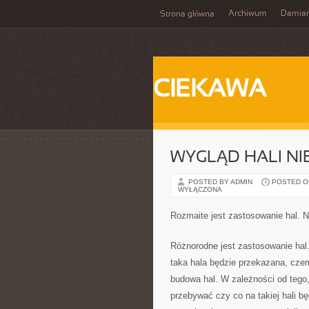
Archiwum
Damia
Strona główna
CIEKAWA
WYGLĄD HALI NI
POSTED BY ADMIN
POSTED ON
WYŁĄCZONA
Rozmaite jest zastosowanie hal. N
Różnorodne jest zastosowanie hal.
taka hala będzie przekazana, cze
budowa hal. W zależności od tego,
przebywać czy co na takiej hali bę