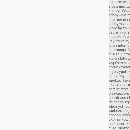
chcą rozwija
zrozumieć za
kultury. Wła
zdobywają mi
informacje i
Jednym z ta
który łączy 
czytelnikom
zagadnień w
użytkownicy
stron intern
informacje. 
miejscu, czę
które ułatwi
współczesne 
coraz części
są przygoto
lub osoby, kt
wiedzą. Taka
czytelnicy m
perspektyw. 
przekazywani
potrafi zaci
dalszego zgł
własnych po
większą rolę
sposób przed
skomplikowa
pamiętać, ż
mieć bardzo