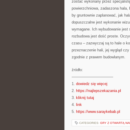
zostać wykonany przez specjalistę
powierzchniowa, zadaszona hala, b
by gruntownie zaplanować, jak ha
dopuszczalne jest wykonanie wizua
wymagane. Ich wybudowanie jest s
rozbudowa jest dość proste. Oczyw
czasu – zazwyczaj są to hale o ko
przeznaczenie hali, jej wygląd c
zgodnie z prawem budowlanym.
źródło:
———————————
1.
dowiedz się więcej
2.
https://najlepszekazania.pl
3.
kliknij tutaj
4.
link
5.
https://www.saraykebab.pl
CATEGORIES:
GRY Z OTWARTĄ N