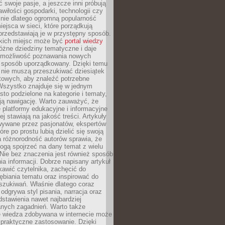
ć swoje pasje, a jeszcze inni próbują
wiłości gospodarki, technologii czy
śnie dlatego ogromną popularność
ejsca w sieci, które porządkują
 przedstawiają je w przystępny sposób.
kich miejsc może być
portal wiedzy
różne dziedziny tematyczne i daje
 możliwość poznawania nowych
 sposób uporządkowany. Dzięki temu
 nie muszą przeszukiwać dziesiątek
etowych, aby znaleźć potrzebne
Wszystko znajduje się w jednym
sto podzielone na kategorie i tematy,
ają nawigację. Warto zauważyć, że
platformy edukacyjne i informacyjne
ej stawiają na jakość treści. Artykuły
wywane przez pasjonatów, ekspertów
óre po prostu lubią dzielić się swoją
 różnorodność autorów sprawia, że
ogą spojrzeć na dany temat z wielu
Nie bez znaczenia jest również sposób
a informacji. Dobrze napisany artykuł
ekawić czytelnika, zachęcić do
ębiania tematu oraz inspirować do
szukiwań. Właśnie dlatego coraz
 odgrywa styl pisania, narracja oraz
stawienia nawet najbardziej
nych zagadnień. Warto także
e wiedza zdobywana w internecie może
 praktyczne zastosowanie. Dzięki