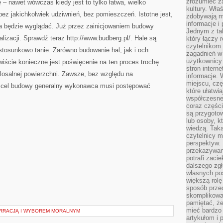
zrozumieć za
 – nawet wówczas kiedy jest to tylko łatwa, wielko
kultury. Wła
ez jakichkolwiek udziwnień, bez pomieszczeń. Istotne jest,
zdobywają mi
informacje i
la będzie wyglądać. Już przez zainicjowaniem budowy
Jednym z ta
lizacji. Sprawdź teraz http://www.budberg.pl/. Hale są
który łączy 
czytelnikom
tosunkowo tanie. Zarówno budowanie hal, jak i och
zagadnień w
użytkownicy
iście konieczne jest poświęcenie na ten proces trochę
stron intern
losalnej powierzchni. Zawsze, bez względu na
informacje. 
miejscu, czę
zy cel budowy generalny wykonawca musi postępować
które ułatwi
współczesne 
coraz części
są przygoto
lub osoby, kt
wiedzą. Taka
czytelnicy m
perspektyw. 
przekazywani
potrafi zaci
dalszego zgł
własnych po
większą rolę
sposób przed
skomplikowa
pamiętać, ż
mieć bardzo
ARRACJĄ I WYBOREM MORALNYM
artykułom i 