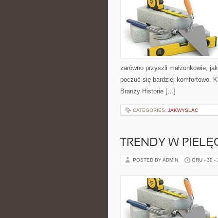
zarówno przyszli małżonkowie, ja
poczuć się bardziej komfortowo. Ka
Branży Historie […]
CATEGORIES:
JAKWYSLAC
TRENDY W PIELĘ
POSTED BY ADMIN
GRU - 30 -