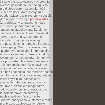
ć swoje pasje, a jeszcze inni próbują
wiłości gospodarki, technologii czy
śnie dlatego ogromną popularność
ejsca w sieci, które porządkują
 przedstawiają je w przystępny sposób.
kich miejsc może być
portal wiedzy
różne dziedziny tematyczne i daje
 możliwość poznawania nowych
 sposób uporządkowany. Dzięki temu
 nie muszą przeszukiwać dziesiątek
etowych, aby znaleźć potrzebne
Wszystko znajduje się w jednym
sto podzielone na kategorie i tematy,
ają nawigację. Warto zauważyć, że
platformy edukacyjne i informacyjne
ej stawiają na jakość treści. Artykuły
wywane przez pasjonatów, ekspertów
óre po prostu lubią dzielić się swoją
 różnorodność autorów sprawia, że
ogą spojrzeć na dany temat z wielu
Nie bez znaczenia jest również sposób
a informacji. Dobrze napisany artykuł
ekawić czytelnika, zachęcić do
ębiania tematu oraz inspirować do
szukiwań. Właśnie dlatego coraz
 odgrywa styl pisania, narracja oraz
stawienia nawet najbardziej
nych zagadnień. Warto także
e wiedza zdobywana w internecie może
 praktyczne zastosowanie. Dzięki