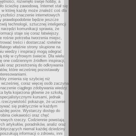
ętności, rozwinęło swoje hobby, a
ło ścieżkę zawodową. Internet stał się
, w której każdy może znaleźć coś dla
zyszłości znaczenie internetowych
zy prawdopodobnie będzie jeszcze
wój technologii, sztucznej inteligencji
narzędzi komunikacji sprawia, że
ormacji staje się coraz łatwiejszy.
 rośnie potrzeba tworzenia miejsc,
ltrować treści i dostarczać rzetelne
Dlatego właśnie strony skupione na
u wiedzy i inspiracji mogą odegrać
 rolę w cyfrowym świecie. Dla wielu
ię one codziennym źródłem inspiracji,
ki oraz przestrzenią do odkrywania
tów, które wcześniej pozostawały
nteresowaniami.
tóry zmienia się szybciej niż
 wcześniej, coraz więcej osób zaczyna
znaczenie ciągłego zdobywania wiedzy.
a była kojarzona głównie ze szkołą,
 specjalistycznymi kursami, jednak
 rzeczywistość pokazuje, że uczenie
bywać się praktycznie w każdym
każdej porze. Wystarczy dostęp do
drobina ciekawości oraz chęć
nowych rzeczy. Codziennie powstają
ch artykułów, poradników, analiz oraz
dotyczących niemal każdej dziedziny
 poszukują informacji o zdrowiu, inni