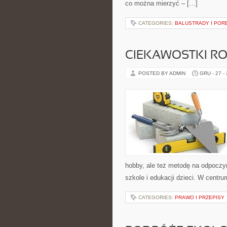
co można mierzyć – […]
CATEGORIES:
BALUSTRADY I POR
CIEKAWOSTKI R
POSTED BY ADMIN
GRU - 27 -
hobby, ale też metodę na odpoczy
szkole i edukacji dzieci. W centr
CATEGORIES:
PRAWO I PRZEPISY