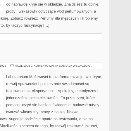
co naprawdę kryje się w składzie. Znajdziesz tu opinie,
próby i wskazówki dotyczące wód perfumowanych, a
 skórę. Zobacz również: Perfumy dla mężczyzn i Problemy
 to, by łączyć fascynację […]
METEOROLOGIA
 2025
MOŻLIWOŚĆ KOMENTOWANIA
ZOSTAŁA WYŁĄCZONA
Laboratorium Możliwości to platforma rozwoju, w którym
rozwój sprawności i poszerzanie świadomości są
traktowane jak eksperyment – spokojny, metodyczny i
jednocześnie pełen ciekawości. To przestrzeń, które
pomaga uczyć się bardziej świadomie, budować rutyny i
tworzyć własny styl pracy z nauką. Nazwa
kowa: sugeruje podejście oparte na testowaniu, a nie na
Możliwości zachęca do tego, by rozwój traktować jak coś,