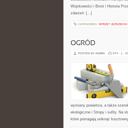
Wojskowości i Broni i Historia Prze
zdarzeń: […]
CATEGORIES:
SPRZĘT JEŹDZIECKI
OGRÓD
POSTED BY ADMIN
STY - 1 - 2
wymiany powietrza, a także szero
ekologiczne i Stropy i sufity. Na 
które pomagają uniknąć kosztown