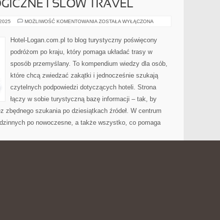
ICZNE I SLOW TRAVEL
PODRÓŻE
 2025
MOŻLIWOŚĆ KOMENTOWANIA
ZOSTAŁA WYŁĄCZONA
EKOLOGICZNE
I
SLOW
Hotel-Logan.com.pl to blog turystyczny poświęcony
TRAVEL
podróżom po kraju, który pomaga układać trasy w
sposób przemyślany. To kompendium wiedzy dla osób,
które chcą zwiedzać zakątki i jednocześnie szukają
czytelnych podpowiedzi dotyczących hoteli. Strona
łączy w sobie turystyczną bazę informacji – tak, by
bez zbędnego szukania po dziesiątkach źródeł. W centrum
 rodzinnych po nowoczesne, a także wszystko, co pomaga
OŚCI
ŚCI
MODA
 2025
MOŻLIWOŚĆ KOMENTOWANIA
ZOSTAŁA WYŁĄCZONA
PRZYSZŁOŚCI