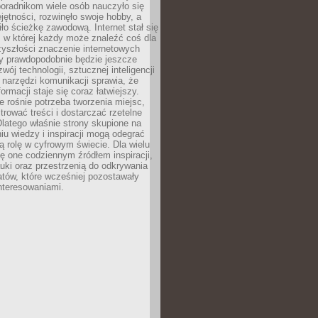
poradnikom wiele osób nauczyło się
ętności, rozwinęło swoje hobby, a
ło ścieżkę zawodową. Internet stał się
, w której każdy może znaleźć coś dla
zyszłości znaczenie internetowych
zy prawdopodobnie będzie jeszcze
wój technologii, sztucznej inteligencji
narzędzi komunikacji sprawia, że
ormacji staje się coraz łatwiejszy.
 rośnie potrzeba tworzenia miejsc,
ltrować treści i dostarczać rzetelne
Dlatego właśnie strony skupione na
u wiedzy i inspiracji mogą odegrać
 rolę w cyfrowym świecie. Dla wielu
ię one codziennym źródłem inspiracji,
ki oraz przestrzenią do odkrywania
tów, które wcześniej pozostawały
nteresowaniami.