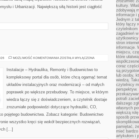
zrozumieć za
kultury. Wła
mysłu i Urbanizacji. Największą siłą historii jest ciągłość
zdobywają mi
informacje i
Jednym z ta
który łączy 
czytelnikom
zagadnień w
użytkownicy
stron intern
informacje. 
miejscu, czę
które ułatwi
OGRÓD
026
MOŻLIWOŚĆ KOMENTOWANIA
ZOSTAŁA WYŁĄCZONA
współczesne 
coraz części
Instalacje – Hydraulika, Remonty i Budownictwo to
są przygoto
lub osoby, kt
kompleksowy portal dla osób, które chcą ogarnąć temat
wiedzą. Taka
układów instalacyjnych oraz modernizacji – od małych
czytelnicy m
perspektyw. 
poprawek po większe przebudowy. To miejsce, w którym
przekazywani
potrafi zaci
wiedza łączy się z doświadczeniem, a czytelnik dostaje
dalszego zgł
zrozumiałe podpowiedzi dotyczące hydrauliki, CO,
własnych po
większą rolę
ko pojętego budownictwa. Zobacz kategorie: Budownictwo
sposób przed
stronie wszystko kręci się wokół bezpiecznych rozwiązań,
skomplikowa
pamiętać, ż
ych […]
mieć bardzo
artykułom i 