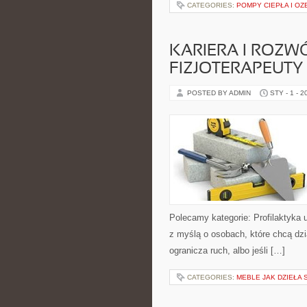
CATEGORIES:
POMPY CIEPŁA I OZ
KARIERA I ROZ
FIZJOTERAPEUTY
POSTED BY ADMIN
STY - 1 - 2
Polecamy kategorie: Profilaktyka 
z myślą o osobach, które chcą dzia
ogranicza ruch, albo jeśli […]
CATEGORIES:
MEBLE JAK DZIEŁA 