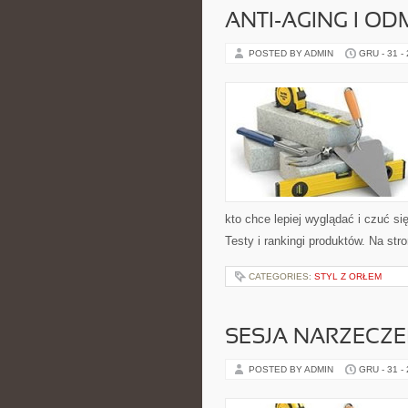
ANTI-AGING I O
POSTED BY ADMIN
GRU - 31 -
kto chce lepiej wyglądać i czuć si
Testy i rankingi produktów. Na stro
CATEGORIES:
STYL Z ORŁEM
SESJA NARZECZE
POSTED BY ADMIN
GRU - 31 -