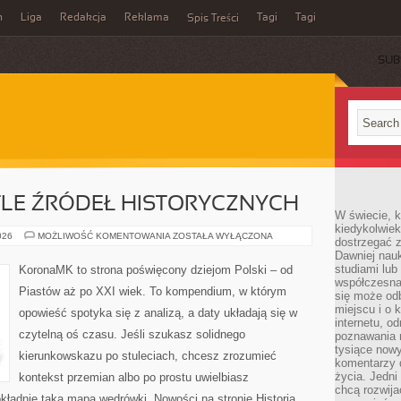
n
Liga
Redakcja
Reklama
Tagi
Tagi
Spis Treści
SUB
TLE ŹRÓDEŁ HISTORYCZNYCH
W świecie, k
kiedykolwiek
POLSKA
026
MOŻLIWOŚĆ KOMENTOWANIA
ZOSTAŁA WYŁĄCZONA
dostrzegać 
W
Dawniej nauk
ŚWIETLE
ŹRÓDEŁ
studiami lub
KoronaMK to strona poświęcony dziejom Polski – od
HISTORYCZNYCH
współczesna
Piastów aż po XXI wiek. To kompendium, w którym
się może od
miejscu i o 
opowieść spotyka się z analizą, a daty układają się w
internetu, o
czytelną oś czasu. Jeśli szukasz solidnego
poznawania 
tysiące nowy
kierunkowskazu po stuleciach, chcesz zrozumieć
komentarzy 
życia. Jedni
kontekst przemian albo po prostu uwielbiasz
chcą rozwija
ładnie taką mapą wędrówki. Nowości na stronie Historia