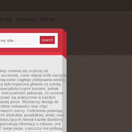
SCRIBE
FACEBOOK
TWITTER
tóry zmienia się szybciej niż
 wcześniej, coraz więcej osób zaczyna
znaczenie ciągłego zdobywania wiedzy.
a była kojarzona głównie ze szkołą,
 specjalistycznymi kursami, jednak
 rzeczywistość pokazuje, że uczenie
bywać się praktycznie w każdym
każdej porze. Wystarczy dostęp do
drobina ciekawości oraz chęć
nowych rzeczy. Codziennie powstają
ch artykułów, poradników, analiz oraz
dotyczących niemal każdej dziedziny
 poszukują informacji o zdrowiu, inni
ć swoje pasje, a jeszcze inni próbują