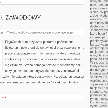
nowych umiej
E
nawet zmieni
przestrzenią
siebie. W pr
źródeł wied
WÓJ ZAWODOWY
większe. Roz
oraz nowych 
dostęp do inf
Jednocześnie
KARIERA
026
MOŻLIWOŚĆ KOMENTOWANIA
ZOSTAŁA WYŁĄCZONA
które będą fi
I
informacje. 
ROZWÓJ
ZAWODOWY
przekazywani
FizjoCoach.pl to przyjazna platforma poświęcona
FIZJOTERAPEUTY
bardzo ważną
fizjoterapii, powrotowi do sprawności oraz bezpiecznemu
osób stają s
miejscem nau
pracy z przeciążeniami. To miejsce, w którym wiedza
nowych tema
poza ich zai
spotyka się z treningiem, a proces usprawniania staje
W świecie, k
się czytelny. Strona pomaga poznać mechanizmy bólu i
kiedykolwiek
dostrzegać 
uczy, jak wracać do aktywności bez przypadkowości.
Dawniej nauk
urazów i Terapia punktów spustowych. FizjoCoach.pl powstał
studiami lub
współczesna
łać systematycznie. Jeśli dokucza Ci kark, jeśli biodro
się może od
miejscu i o 
internetu, o
poznawania 
SZTUKI
tysiące nowy
komentarzy 
życia. Jedni