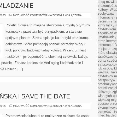
chcą rozwija
DMŁADZANIE
zrozumieć za
kultury. Wła
zdobywają mi
ANTI-
 2025
MOŻLIWOŚĆ KOMENTOWANIA
ZOSTAŁA WYŁĄCZONA
informacje i
AGING
I
Jednym z ta
ODMŁADZANIE
Rolletic Gdynia to miejsce stworzone z myślą o tym, by
który łączy 
czytelnikom
kosmetyka przestała być przypadkiem, a stała się
zagadnień w
użytkownicy
spójnym planem. Strona opisuje kosmetyki oraz kuracje
stron intern
gabinetowe, które pomagają poznać potrzeby skóry i
informacje. 
miejscu, czę
krok po kroku budować ładny koloryt. W centrum jest
które ułatwi
naskórek – jej odporność, a obok niej człowiek: każdy,
współczesne 
coraz części
ę pewniej. Zobacz koniecznie Anti-aging i odmładzanie i
są przygoto
lub osoby, kt
nie Rolletic […]
wiedzą. Taka
czytelnicy m
perspektyw. 
przekazywani
potrafi zaci
dalszego zgł
własnych po
ŃSKA I SAVE-THE-DATE
większą rolę
sposób przed
SESJA
 2025
MOŻLIWOŚĆ KOMENTOWANIA
ZOSTAŁA WYŁĄCZONA
skomplikowa
NARZECZEŃSKA
pamiętać, ż
I
SAVE-
mieć bardzo
Przemowieniaslubne.pl to praktyczne miejsce dla osób,