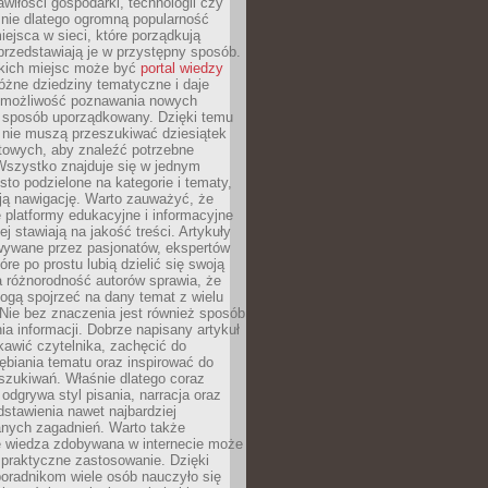
wiłości gospodarki, technologii czy
śnie dlatego ogromną popularność
ejsca w sieci, które porządkują
 przedstawiają je w przystępny sposób.
kich miejsc może być
portal wiedzy
różne dziedziny tematyczne i daje
 możliwość poznawania nowych
 sposób uporządkowany. Dzięki temu
 nie muszą przeszukiwać dziesiątek
etowych, aby znaleźć potrzebne
Wszystko znajduje się w jednym
sto podzielone na kategorie i tematy,
ają nawigację. Warto zauważyć, że
platformy edukacyjne i informacyjne
ej stawiają na jakość treści. Artykuły
wywane przez pasjonatów, ekspertów
óre po prostu lubią dzielić się swoją
 różnorodność autorów sprawia, że
ogą spojrzeć na dany temat z wielu
Nie bez znaczenia jest również sposób
a informacji. Dobrze napisany artykuł
ekawić czytelnika, zachęcić do
ębiania tematu oraz inspirować do
szukiwań. Właśnie dlatego coraz
 odgrywa styl pisania, narracja oraz
stawienia nawet najbardziej
nych zagadnień. Warto także
e wiedza zdobywana w internecie może
 praktyczne zastosowanie. Dzięki
poradnikom wiele osób nauczyło się