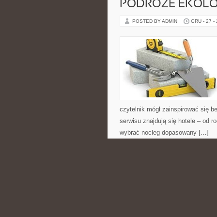
PODRÓŻE EKOLOG
POSTED BY ADMIN
GRU - 27 -
czytelnik mógł zainspirować się 
serwisu znajdują się hotele – od
wybrać nocleg dopasowany […]
CATEGORIES:
ŚWIĘTA I UROCZYST
MODA PRZYSZŁO
POSTED BY ADMIN
GRU - 27 -