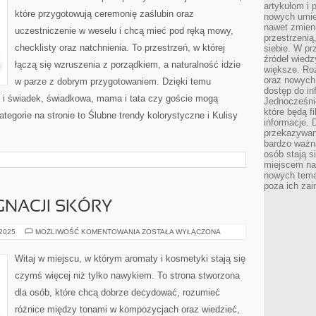
THE-
artykułom i 
DATE
które przygotowują ceremonię zaślubin oraz
nowych umiej
nawet zmieni
uczestniczenie w weselu i chcą mieć pod ręką mowy,
przestrzenią
checklisty oraz natchnienia. To przestrzeń, w której
siebie. W pr
źródeł wied
łączą się wzruszenia z porządkiem, a naturalność idzie
większe. Roz
oraz nowych 
w parze z dobrym przygotowaniem. Dzięki temu
dostęp do inf
k i świadek, świadkowa, mama i tata czy goście mogą
Jednocześnie
które będą fi
tegorie na stronie to Ślubne trendy kolorystyczne i Kulisy
informacje. 
przekazywani
bardzo ważną
osób stają s
miejscem nau
nowych tema
poza ich zai
GNACJI SKÓRY
TRENDY
 2025
MOŻLIWOŚĆ KOMENTOWANIA
ZOSTAŁA WYŁĄCZONA
W
PIELĘGNACJI
SKÓRY
Witaj w miejscu, w którym aromaty i kosmetyki stają się
czymś więcej niż tylko nawykiem. To strona stworzona
dla osób, które chcą dobrze decydować, rozumieć
różnice między tonami w kompozycjach oraz wiedzieć,