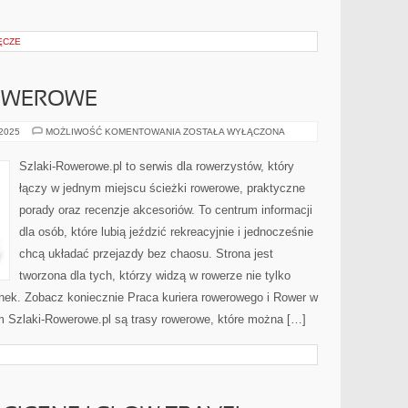
ĘCZE
OWEROWE
CIEKAWOSTKI
 2025
MOŻLIWOŚĆ KOMENTOWANIA
ZOSTAŁA WYŁĄCZONA
ROWEROWE
Szlaki-Rowerowe.pl to serwis dla rowerzystów, który
łączy w jednym miejscu ścieżki rowerowe, praktyczne
porady oraz recenzje akcesoriów. To centrum informacji
dla osób, które lubią jeździć rekreacyjnie i jednocześnie
chcą układać przejazdy bez chaosu. Strona jest
tworzona dla tych, którzy widzą w rowerze nie tylko
nek. Zobacz koniecznie Praca kuriera rowerowego i Rower w
um Szlaki-Rowerowe.pl są trasy rowerowe, które można […]