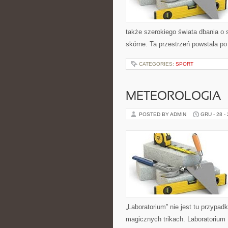
także szerokiego świata dbania o
skórne. Ta przestrzeń powstała po
CATEGORIES:
SPORT
METEOROLOGIA
POSTED BY ADMIN
GRU - 28 -
„Laboratorium” nie jest tu przypad
magicznych trikach. Laboratorium 