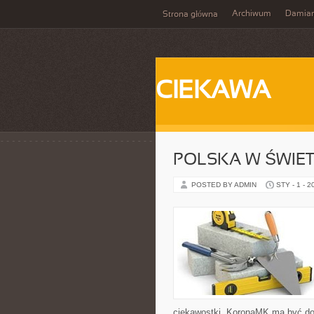
Archiwum
Damia
Strona główna
CIEKAWA
POLSKA W ŚWIE
POSTED BY ADMIN
STY - 1 - 2
ciekawostki, KoronaMK ma być dok