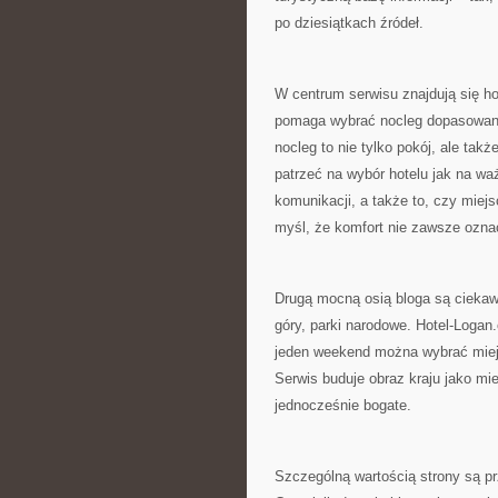
po dziesiątkach źródeł.
W centrum serwisu znajdują się h
pomaga wybrać nocleg dopasowany
nocleg to nie tylko pokój, ale tak
patrzeć na wybór hotelu jak na wa
komunikacji, a także to, czy mie
myśl, że komfort nie zawsze oznac
Drugą mocną osią bloga są ciekawo
góry, parki narodowe. Hotel-Logan
jeden weekend można wybrać miejs
Serwis buduje obraz kraju jako mi
jednocześnie bogate.
Szczególną wartością strony są pr