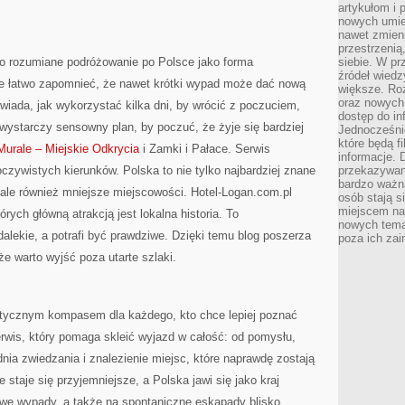
artykułom i 
nowych umiej
nawet zmieni
przestrzenią
ko rozumiane podróżowanie po Polsce jako forma
siebie. W pr
źródeł wied
 łatwo zapomnieć, że nawet krótki wypad może dać nową
większe. Roz
oraz nowych 
wiada, jak wykorzystać kilka dni, by wrócić z poczuciem,
dostęp do inf
wystarczy sensowny plan, by poczuć, że żyje się bardziej
Jednocześnie
które będą fi
 Murale – Miejskie Odkrycia
i Zamki i Pałace. Serwis
informacje. 
oczywistych kierunków. Polska to nie tylko najbardziej znane
przekazywani
bardzo ważną
, ale również mniejsze miejscowości. Hotel-Logan.com.pl
osób stają s
miejscem nau
ych główną atrakcją jest lokalna historia. To
nowych tema
dalekie, a potrafi być prawdziwe. Dzięki temu blog poszerza
poza ich zai
że warto wyjść poza utarte szlaki.
ystycznym kompasem dla każdego, kto chce lepiej poznać
erwis, który pomaga skleić wyjazd w całość: od pomysłu,
nia zwiedzania i znalezienie miejsc, które naprawdę zostają
staje się przyjemniejsze, a Polska jawi się jako kraj
we wypady, a także na spontaniczne eskapady blisko