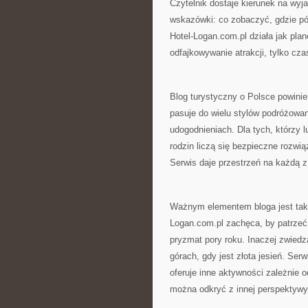
Czytelnik dostaje kierunek na wyja
wskazówki: co zobaczyć, gdzie pój
Hotel-Logan.com.pl działa jak plan
odfajkowywanie atrakcji, tylko cz
Blog turystyczny o Polsce powinie
pasuje do wielu stylów podróżowan
udogodnieniach. Dla tych, którzy l
rodzin liczą się bezpieczne rozwi
Serwis daje przestrzeń na każdą z 
Ważnym elementem bloga jest takż
Logan.com.pl zachęca, by patrzeć 
pryzmat pory roku. Inaczej zwied
górach, gdy jest złota jesień. Se
oferuje inne aktywności zależnie 
można odkryć z innej perspektywy