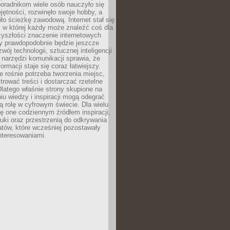
poradnikom wiele osób nauczyło się
ętności, rozwinęło swoje hobby, a
ło ścieżkę zawodową. Internet stał się
, w której każdy może znaleźć coś dla
zyszłości znaczenie internetowych
zy prawdopodobnie będzie jeszcze
wój technologii, sztucznej inteligencji
narzędzi komunikacji sprawia, że
ormacji staje się coraz łatwiejszy.
 rośnie potrzeba tworzenia miejsc,
ltrować treści i dostarczać rzetelne
Dlatego właśnie strony skupione na
u wiedzy i inspiracji mogą odegrać
 rolę w cyfrowym świecie. Dla wielu
ię one codziennym źródłem inspiracji,
ki oraz przestrzenią do odkrywania
tów, które wcześniej pozostawały
nteresowaniami.