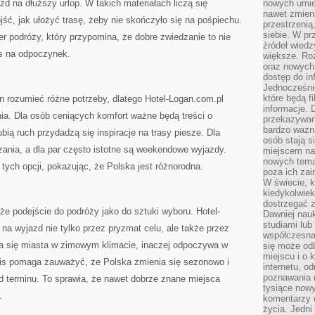
zd na dłuższy urlop. W takich materiałach liczą się
nowych umiej
nawet zmieni
ść, jak ułożyć trasę, żeby nie skończyło się na pośpiechu.
przestrzenią
siebie. W pr
er podróży, który przypomina, że dobre zwiedzanie to nie
źródeł wied
as na odpoczynek.
większe. Roz
oraz nowych 
dostęp do inf
Jednocześnie
które będą fi
n rozumieć różne potrzeby, dlatego Hotel-Logan.com.pl
informacje. 
ia. Dla osób ceniących komfort ważne będą treści o
przekazywani
bardzo ważną
ubią ruch przydadzą się inspiracje na trasy piesze. Dla
osób stają s
ązania, a dla par często istotne są weekendowe wyjazdy.
miejscem nau
nowych tema
tych opcji, pokazując, że Polska jest różnorodna.
poza ich zai
W świecie, k
kiedykolwiek
dostrzegać 
e podejście do podróży jako do sztuki wyboru. Hotel-
Dawniej nauk
studiami lub
na wyjazd nie tylko przez pryzmat celu, ale także przez
współczesna
za się miasta w zimowym klimacie, inaczej odpoczywa w
się może od
miejscu i o 
rwis pomaga zauważyć, że Polska zmienia się sezonowo i
internetu, o
poznawania 
od terminu. To sprawia, że nawet dobrze znane miejsca
tysiące nowy
.
komentarzy 
życia. Jedni