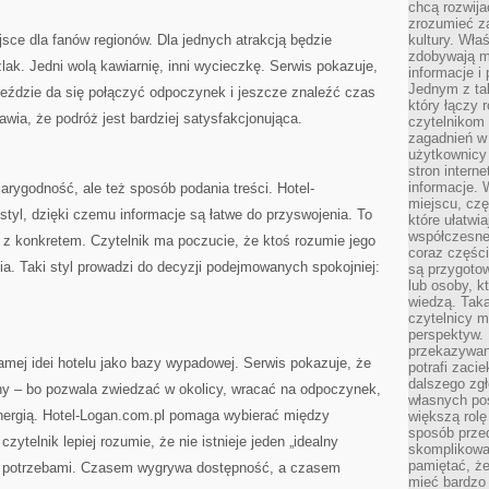
chcą rozwija
zrozumieć za
jsce dla fanów regionów. Dla jednych atrakcją będzie
kultury. Wła
zdobywają mi
lak. Jedni wolą kawiarnię, inni wycieczkę. Serwis pokazuje,
informacje i
Jednym z ta
jeździe da się połączyć odpoczynek i jeszcze znaleźć czas
który łączy 
wia, że podróż jest bardziej satysfakcjonująca.
czytelnikom
zagadnień w
użytkownicy
stron intern
informacje. 
arygodność, ale też sposób podania treści. Hotel-
miejscu, czę
styl, dzięki czemu informacje są łatwe do przyswojenia. To
które ułatwi
współczesne 
ja z konkretem. Czytelnik ma poczucie, że ktoś rozumie jego
coraz części
nia. Taki styl prowadzi do decyzji podejmowanych spokojniej:
są przygoto
lub osoby, kt
wiedzą. Taka
czytelnicy m
perspektyw. 
przekazywani
mej idei hotelu jako bazy wypadowej. Serwis pokazuje, że
potrafi zaci
dalszego zgł
ny – bo pozwala zwiedzać w okolicy, wracać na odpoczynek,
własnych po
energią. Hotel-Logan.com.pl pomaga wybierać między
większą rolę
sposób przed
ytelnik lepiej rozumie, że nie istnieje jeden „idealny
skomplikowa
pamiętać, ż
e z potrzebami. Czasem wygrywa dostępność, a czasem
mieć bardzo