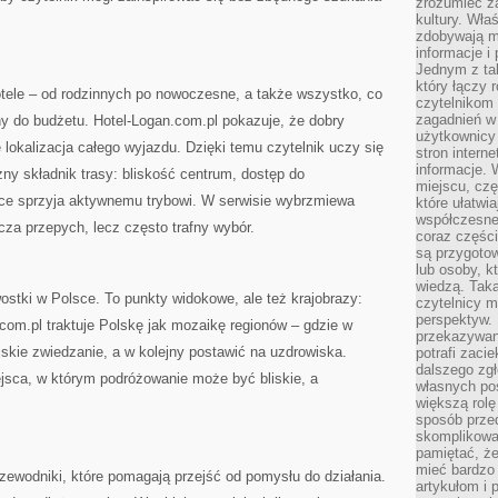
zrozumieć za
kultury. Wła
zdobywają mi
informacje i
Jednym z ta
który łączy 
otele – od rodzinnych po nowoczesne, a także wszystko, co
czytelnikom
zagadnień w
 do budżetu. Hotel-Logan.com.pl pokazuje, że dobry
użytkownicy
że lokalizacja całego wyjazdu. Dzięki temu czytelnik uczy się
stron intern
informacje. 
żny składnik trasy: bliskość centrum, dostęp do
miejscu, czę
jsce sprzyja aktywnemu trybowi. W serwisie wybrzmiewa
które ułatwi
współczesne 
za przepych, lecz często trafny wybór.
coraz części
są przygoto
lub osoby, kt
wiedzą. Taka
stki w Polsce. To punkty widokowe, ale też krajobrazy:
czytelnicy m
perspektyw. 
.com.pl traktuje Polskę jak mozaikę regionów – gdzie w
przekazywani
kie zwiedzanie, a w kolejny postawić na uzdrowiska.
potrafi zaci
dalszego zgł
ejsca, w którym podróżowanie może być bliskie, a
własnych po
większą rolę
sposób przed
skomplikowa
pamiętać, ż
mieć bardzo
zewodniki, które pomagają przejść od pomysłu do działania.
artykułom i 