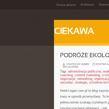
Archiwum
Damia
Strona główna
CIEKAWA
PODRÓŻE EKOLOG
POSTED BY ADMIN
POSTED ON
WYŁĄCZONA
Tagi:
administracja publiczna
,
anal
coaching
,
content marketing
,
e-co
negocjacje
,
networking
,
organizacj
sprzedaż
,
strategia
,
szkolenia bi
Hotel-Logan.com.pl to blog turys
trasy w sposób przemyślany. To k
jednocześnie szukają czytelnych p
turystyczną bazę informacji – tak