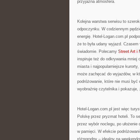
przyjazna atmosfera.
Kolejna warstwa serwisu to szero
odpoczynku. W codziennym pędzie
energię. Hotel-Logan.com.pl podpo
że to była udany wyjazd. Czasem 
świadomie. Polecamy
Street Art i
inspiruje też do odkrywania mniej 
miasta i najpopularniejsze kurorty
może zachęcać do wyjazdów, w któr
podróżowanie, które nie musi być 
wyobraźnię czytelnika i pokazuje, 
Hotel-Logan.com.pl jest więc tur
Polskę przez pryzmat hoteli. To s
przez wybór noclegu, po ułożenie d
w pamięci. W efekcie podróżowanie 
różnorodny – idealny na weekendo