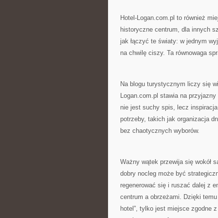
Hotel-Logan.com.pl to również mie
historyczne centrum, dla innych sz
jak łączyć te światy: w jednym wy
na chwilę ciszy. Ta równowaga spra
Na blogu turystycznym liczy się wi
Logan.com.pl stawia na przyjazny 
nie jest suchy spis, lecz inspirac
potrzeby, takich jak organizacja d
bez chaotycznych wyborów.
Ważny wątek przewija się wokół sa
dobry nocleg może być strategicz
regenerować się i ruszać dalej z 
centrum a obrzeżami. Dzięki temu cz
hotel”, tylko jest miejsce zgodn