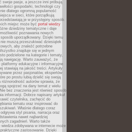
ć swoje pasje, a jeszcze inni próbują
wiłości gospodarki, technologii czy
śnie dlatego ogromną popularność
ejsca w sieci, które porządkują
 przedstawiają je w przystępny sposób.
kich miejsc może być
portal wiedzy
różne dziedziny tematyczne i daje
 możliwość poznawania nowych
 sposób uporządkowany. Dzięki temu
 nie muszą przeszukiwać dziesiątek
etowych, aby znaleźć potrzebne
Wszystko znajduje się w jednym
sto podzielone na kategorie i tematy,
ają nawigację. Warto zauważyć, że
platformy edukacyjne i informacyjne
ej stawiają na jakość treści. Artykuły
wywane przez pasjonatów, ekspertów
óre po prostu lubią dzielić się swoją
 różnorodność autorów sprawia, że
ogą spojrzeć na dany temat z wielu
Nie bez znaczenia jest również sposób
a informacji. Dobrze napisany artykuł
ekawić czytelnika, zachęcić do
ębiania tematu oraz inspirować do
szukiwań. Właśnie dlatego coraz
 odgrywa styl pisania, narracja oraz
stawienia nawet najbardziej
nych zagadnień. Warto także
e wiedza zdobywana w internecie może
 praktyczne zastosowanie. Dzięki