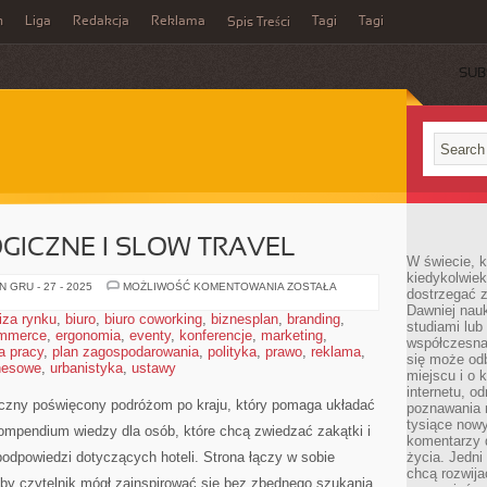
n
Liga
Redakcja
Reklama
Tagi
Tagi
Spis Treści
SUB
ICZNE I SLOW TRAVEL
W świecie, k
kiedykolwiek
PODRÓŻE
 GRU - 27 - 2025
MOŻLIWOŚĆ KOMENTOWANIA
ZOSTAŁA
dostrzegać 
EKOLOGICZNE
Dawniej nauk
I
iza rynku
,
biuro
,
biuro coworking
,
biznesplan
,
branding
,
SLOW
studiami lub
mmerce
,
ergonomia
,
eventy
,
konferencje
,
marketing
TRAVEL
,
współczesna
a pracy
,
plan zagospodarowania
,
polityka
,
prawo
,
reklama
,
się może od
znesowe
,
urbanistyka
,
ustawy
miejscu i o 
internetu, o
tyczny poświęcony podróżom po kraju, który pomaga układać
poznawania 
tysiące nowy
ompendium wiedzy dla osób, które chcą zwiedzać zakątki i
komentarzy 
odpowiedzi dotyczących hoteli. Strona łączy w sobie
życia. Jedni
chcą rozwija
, by czytelnik mógł zainspirować się bez zbędnego szukania