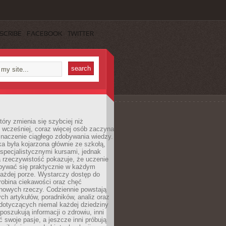
SCRIBE
FACEBOOK
TWITTER
tóry zmienia się szybciej niż
 wcześniej, coraz więcej osób zaczyna
znaczenie ciągłego zdobywania wiedzy.
a była kojarzona głównie ze szkołą,
 specjalistycznymi kursami, jednak
 rzeczywistość pokazuje, że uczenie
bywać się praktycznie w każdym
każdej porze. Wystarczy dostęp do
drobina ciekawości oraz chęć
nowych rzeczy. Codziennie powstają
ch artykułów, poradników, analiz oraz
dotyczących niemal każdej dziedziny
 poszukują informacji o zdrowiu, inni
ć swoje pasje, a jeszcze inni próbują