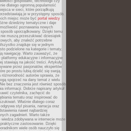
wiłości gospodarki, technologii czy
śnie dlatego ogromną popularność
ejsca w sieci, które porządkują
 przedstawiają je w przystępny sposób.
kich miejsc może być
portal wiedzy
różne dziedziny tematyczne i daje
 możliwość poznawania nowych
 sposób uporządkowany. Dzięki temu
 nie muszą przeszukiwać dziesiątek
etowych, aby znaleźć potrzebne
Wszystko znajduje się w jednym
sto podzielone na kategorie i tematy,
ają nawigację. Warto zauważyć, że
platformy edukacyjne i informacyjne
ej stawiają na jakość treści. Artykuły
wywane przez pasjonatów, ekspertów
óre po prostu lubią dzielić się swoją
 różnorodność autorów sprawia, że
ogą spojrzeć na dany temat z wielu
Nie bez znaczenia jest również sposób
a informacji. Dobrze napisany artykuł
ekawić czytelnika, zachęcić do
ębiania tematu oraz inspirować do
szukiwań. Właśnie dlatego coraz
 odgrywa styl pisania, narracja oraz
stawienia nawet najbardziej
nych zagadnień. Warto także
e wiedza zdobywana w internecie może
 praktyczne zastosowanie. Dzięki
poradnikom wiele osób nauczyło się