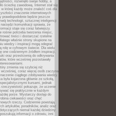
ętności, rozwinęło swoje hobby, a
ło ścieżkę zawodową. Internet stał się
, w której każdy może znaleźć coś dla
zyszłości znaczenie internetowych
zy prawdopodobnie będzie jeszcze
wój technologii, sztucznej inteligencji
narzędzi komunikacji sprawia, że
ormacji staje się coraz łatwiejszy.
 rośnie potrzeba tworzenia miejsc,
ltrować treści i dostarczać rzetelne
Dlatego właśnie strony skupione na
u wiedzy i inspiracji mogą odegrać
 rolę w cyfrowym świecie. Dla wielu
ię one codziennym źródłem inspiracji,
ki oraz przestrzenią do odkrywania
tów, które wcześniej pozostawały
nteresowaniami.
tóry zmienia się szybciej niż
 wcześniej, coraz więcej osób zaczyna
znaczenie ciągłego zdobywania wiedzy.
a była kojarzona głównie ze szkołą,
 specjalistycznymi kursami, jednak
 rzeczywistość pokazuje, że uczenie
bywać się praktycznie w każdym
każdej porze. Wystarczy dostęp do
drobina ciekawości oraz chęć
nowych rzeczy. Codziennie powstają
ch artykułów, poradników, analiz oraz
dotyczących niemal każdej dziedziny
 poszukują informacji o zdrowiu, inni