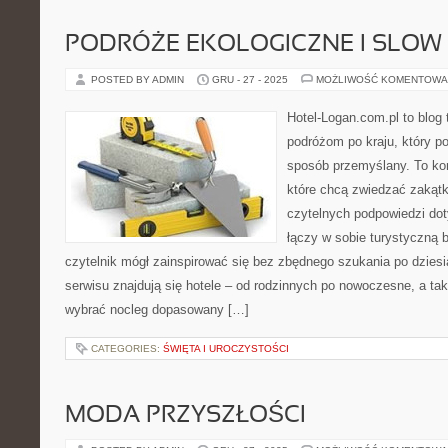
PODRÓŻE EKOLOGICZNE I SLOW
POSTED BY ADMIN
GRU - 27 - 2025
MOŻLIWOŚĆ KOMENTOWA
Hotel-Logan.com.pl to blog
podróżom po kraju, który p
sposób przemyślany. To ko
które chcą zwiedzać zakątk
czytelnych podpowiedzi dot
łączy w sobie turystyczną b
czytelnik mógł zainspirować się bez zbędnego szukania po dzies
serwisu znajdują się hotele – od rodzinnych po nowoczesne, a t
wybrać nocleg dopasowany […]
CATEGORIES:
ŚWIĘTA I UROCZYSTOŚCI
MODA PRZYSZŁOŚCI