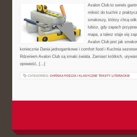
Avalon Club to serwis gast
miłość do kuchni z praktyc
smakoszy, którzy chcą odkr
lubisz, gdy zapach przypraw
mapa, a talerz staje się za
Avalon Club jest jak smako
koniecznie Dania jednogarnkowe i comfort food i Kuchnia sezonowa
Rdzeniem Avalon Club są smaki świata. Zamiast krótkich, urywan
opowieść, […]
CATEGORIES:
CHIŃSKA POEZJA I KLASYCZNE TEKSTY LITERACKIE