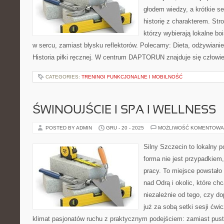
głodem wiedzy, a krótkie se
historię z charakterem. Str
którzy wybierają lokalne bo
w sercu, zamiast błysku reflektorów. Polecamy: Dieta, odżywianie 
Historia piłki ręcznej. W centrum DAPTORUN znajduje się człowi
CATEGORIES:
TRENINGI FUNKCJONALNE I MOBILNOŚĆ
ŚWINOUJŚCIE I SPA I WELLNESS
POSTED BY ADMIN
GRU - 20 - 2025
MOŻLIWOŚĆ KOMENTOWA
Silny Szczecin to lokalny po
forma nie jest przypadkiem,
pracy. To miejsce powstało
nad Odrą i okolic, które ch
niezależnie od tego, czy d
już za sobą setki sesji ćwi
klimat pasjonatów ruchu z praktycznym podejściem: zamiast pust