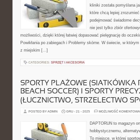
kliniki została pomyślana 
które chcą lepiej zrozumieć
podejmować świadome decyz
nie jest tylko zbiór oferto
możliwości, dzięki której łatwiej dopasować pielęgnację do oczeki
Powikłania po zabiegach i Problemy skórne. W świecie, w którym 
z miejskim […]
CATEGORIES:
SPRZĘT I AKCESORIA
SPORTY PLAŻOWE (SIATKÓWKA
BEACH SOCCER) I SPORTY PRECY
(ŁUCZNICTWO, STRZELECTWO S
POSTED BY ADMIN
GRU - 21 - 2025
MOŻLIWOŚĆ KOMENTOWA
DAPTORUN to magazyn onli
hobbystycznemu, alternatyw
To miejsce, w której sport