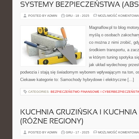
SYSTEMY BEZPIECZEŃSTWA (ABS,
POSTED BY ADMIN
GRU - 18 - 2025
MOŻLIWOŚĆ KOMENTOWA
Magnaflow.pl to blog motory
myślą o osobach zakochany
co można z nimi zrobić, gdy
środkiem transportu, a zac
w którym tuning spotyka się
jak układ wydechowy prze
podwozia i stają się świadomym wyborem wpływającym na ton, os
Ciekawe kategorie to: Samochody hybrydowe i elektryczne […]
CATEGORIES:
BEZPIECZEŃSTWO FINANSOWE I CYBERBEZPIECZEŃST
KUCHNIA GRUZIŃSKA I KUCHNI
(RÓŻNE REGIONY)
POSTED BY ADMIN
GRU - 17 - 2025
MOŻLIWOŚĆ KOMENTOWA