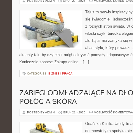
POSTED BY ADMIN
GRU - 27 - 2025
MOŻLIWOŚĆ KOMENTOWA
Tajus to serwis inspiracyjn
się świadomie i jednocześni
z różnych stron świata. W c
włoski szyk, turecka elega
ale Tajus nie zamyka się w 
atlas stylu, który prowadzi p
akcenty tak, by czytelnik mógł odkrywać pomysły i dopasowywać 
Koniecznie zobacz: Zakupy online – […]
CATEGORIES:
BIZNES I PRACA
ZABIEGI ODMŁADZAJĄCE NA DŁONI
POŁÓG A SKÓRA
POSTED BY ADMIN
GRU - 21 - 2025
MOŻLIWOŚĆ KOMENTOWA
Gdańska Klinika Urody to a
dermoestetyka spotyka się 