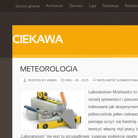
Archiwum
Damian
Liga
Redakcja
Reklam
Strona główna
CIEKAWA
METEOROLOGIA
POSTED BY ADMIN
GRU - 28 - 2025
MOŻLIWOŚĆ KOMENTOWA
Laboratorium Możliwości to
rozwój sprawności i poszer
traktowane jak eksperyment
jednocześnie pełen ciekawoś
pomaga uczyć się bardziej 
tworzyć własny styl pracy 
„Laboratorium” nie jest tu przypadkowa: sugeruje podejście oparte