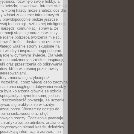
ętności, rozwinęło swoje hobby, a
ło ścieżkę zawodową. Internet stał się
, w której każdy może znaleźć coś dla
zyszłości znaczenie internetowych
zy prawdopodobnie będzie jeszcze
wój technologii, sztucznej inteligencji
narzędzi komunikacji sprawia, że
ormacji staje się coraz łatwiejszy.
 rośnie potrzeba tworzenia miejsc,
ltrować treści i dostarczać rzetelne
Dlatego właśnie strony skupione na
u wiedzy i inspiracji mogą odegrać
 rolę w cyfrowym świecie. Dla wielu
ię one codziennym źródłem inspiracji,
ki oraz przestrzenią do odkrywania
tów, które wcześniej pozostawały
nteresowaniami.
tóry zmienia się szybciej niż
 wcześniej, coraz więcej osób zaczyna
znaczenie ciągłego zdobywania wiedzy.
a była kojarzona głównie ze szkołą,
 specjalistycznymi kursami, jednak
 rzeczywistość pokazuje, że uczenie
bywać się praktycznie w każdym
każdej porze. Wystarczy dostęp do
drobina ciekawości oraz chęć
nowych rzeczy. Codziennie powstają
ch artykułów, poradników, analiz oraz
dotyczących niemal każdej dziedziny
 poszukują informacji o zdrowiu, inni