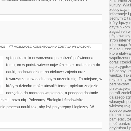
zrozumieć za
kultury. Wła
zdobywają mi
informacje i
Jednym z ta
który łączy 
czytelnikom
zagadnień w
użytkownicy
stron intern
informacje. 
MUZYKA
2026
MOŻLIWOŚĆ KOMENTOWANIA
ZOSTAŁA WYŁĄCZONA
miejscu, czę
które ułatwi
sptopolka.pl to nowoczesna przestrzeń poświęcona
współczesne 
coraz części
temu, co w podstawówce najważniejsze: materiałom do
są przygoto
lub osoby, kt
nauki, podpowiedziom na ciekawe zajęcia oraz
wiedzą. Taka
towarzyszeniu w codziennym uczeniu się. To miejsce, w
czytelnicy m
perspektyw. 
którym dziecko może utrwalić temat, opiekun znajdzie
przekazywani
narzędzia do mądrego wspierania, a pedagog dostanie
potrafi zaci
dalszego zgł
ekcji i poza nią. Polecamy Ekologia i środowisko i
własnych po
większą rolę
enie procesu nauki tak, aby był przystępny i logiczny. W
sposób przed
skomplikowa
pamiętać, ż
mieć bardzo
artykułom i 