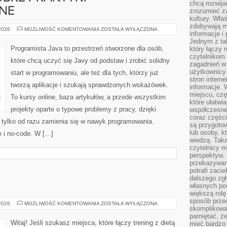
chcą rozwija
NE
zrozumieć za
kultury. Wła
zdobywają mi
CLEAN
 2026
MOŻLIWOŚĆ KOMENTOWANIA
ZOSTAŁA WYŁĄCZONA
informacje i
CODE
I
Jednym z ta
DOBRE
Programista Java to przestrzeń stworzone dla osób,
który łączy 
PRAKTYKI
czytelnikom
PROGRAMISTYCZNE
które chcą uczyć się Javy od podstaw i zrobić solidny
zagadnień w
użytkownicy
start w programowaniu, ale też dla tych, którzy już
stron intern
tworzą aplikacje i szukają sprawdzonych wskazówek.
informacje. 
miejscu, czę
To kursy online, baza artykułów, a przede wszystkim
które ułatwi
projekty oparte o typowe problemy z pracy, dzięki
współczesne 
coraz części
i, tylko od razu zamienia się w nawyk programowania.
są przygoto
lub osoby, kt
 i no-code. W […]
wiedzą. Taka
czytelnicy m
perspektyw. 
przekazywani
potrafi zaci
dalszego zgł
własnych po
większą rolę
sposób przed
FITNESS
 2026
MOŻLIWOŚĆ KOMENTOWANIA
ZOSTAŁA WYŁĄCZONA
skomplikowa
pamiętać, ż
Witaj! Jeśli szukasz miejsca, które łączy trening z dietą
mieć bardzo