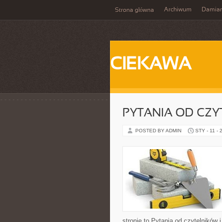
Archiwum
Damia
Strona główna
CIEKAWA
PYTANIA OD CZ
POSTED BY ADMIN
STY - 11 - 
stronie to Pytania od czytelników i