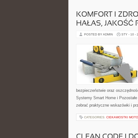
KOMFORT I ZDR
HAŁAS, JAKOŚĆ 
POSTED BY ADMIN
STY - 10 -
bezpieczeństwie oraz oszczędności
Systemy Smart Home i Pozostałe a
zebrać praktyczne wskazówki i prz
CATEGORIES:
CIEKAWOSTKI MOT
CLEAN CODE I D