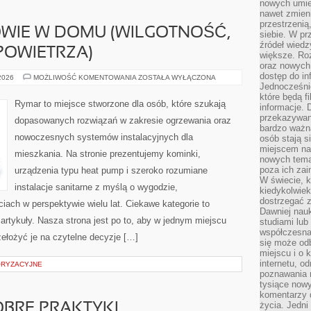
nowych umiej
nawet zmieni
przestrzenią
OWIE W DOMU (WILGOTNOŚĆ,
siebie. W pr
źródeł wied
POWIETRZA)
większe. Roz
oraz nowych 
dostęp do inf
KOMFORT
 2026
MOŻLIWOŚĆ KOMENTOWANIA
ZOSTAŁA WYŁĄCZONA
I
Jednocześnie
ZDROWIE
które będą fi
W
Rymar to miejsce stworzone dla osób, które szukają
informacje. 
DOMU
(WILGOTNOŚĆ,
przekazywani
dopasowanych rozwiązań w zakresie ogrzewania oraz
HAŁAS,
bardzo ważną
JAKOŚĆ
nowoczesnych systemów instalacyjnych dla
osób stają s
POWIETRZA)
miejscem nau
mieszkania. Na stronie prezentujemy kominki,
nowych tema
poza ich zai
urządzenia typu heat pump i szeroko rozumiane
W świecie, k
instalacje sanitarne z myślą o wygodzie,
kiedykolwiek
dostrzegać 
ach w perspektywie wielu lat. Ciekawe kategorie to
Dawniej nauk
rtykuły. Nasza strona jest po to, aby w jednym miejscu
studiami lub
współczesna
ełożyć je na czytelne decyzje […]
się może od
miejscu i o 
internetu, o
ORYZACYJNE
poznawania 
tysiące nowy
komentarzy 
życia. Jedni
OBRE PRAKTYKI