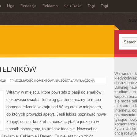
n
Liga
Redakcja
Reklama
Tagi
Tagi
Spis Treści
SUB
YTELNIKÓW
W świecie, k
kiedykolwiek
PYTANIA
2026
MOŻLIWOŚĆ KOMENTOWANIA
ZOSTAŁA WYŁĄCZONA
dostrzegać 
OD
Dawniej nauk
CZYTELNIKÓW
studiami lub
Witamy w miejscu, które powstało z pasji do smaków i
współczesna
ciekawości świata. Ten blog gastronomiczny to mapa
się może od
miejscu i o 
dobrego jedzenia w kraju nad Wisłą oraz w miejscach,
internetu, o
do których prowadzi apetyt. Jeśli lubisz poznawać nowe
poznawania 
tysiące nowy
knajpy, cenisz konkret i chcesz czytać o jedzeniu w
komentarzy 
życia. Jedni
sposób przystępny, to trafiasz idealnie. Nowości na
chcą rozwija
 Kawiarnie, Cukiernie i Desery. To nie jest tylko zbiór