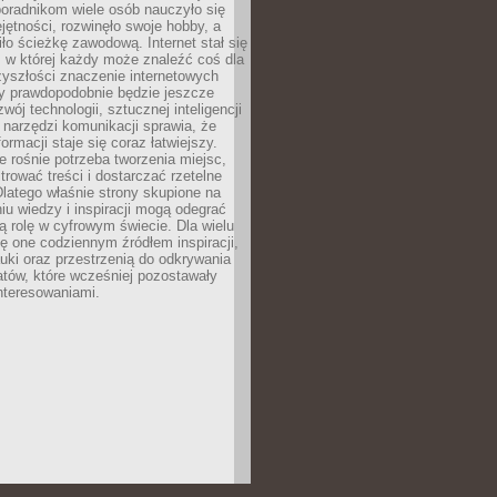
poradnikom wiele osób nauczyło się
ętności, rozwinęło swoje hobby, a
ło ścieżkę zawodową. Internet stał się
, w której każdy może znaleźć coś dla
zyszłości znaczenie internetowych
zy prawdopodobnie będzie jeszcze
wój technologii, sztucznej inteligencji
narzędzi komunikacji sprawia, że
ormacji staje się coraz łatwiejszy.
 rośnie potrzeba tworzenia miejsc,
ltrować treści i dostarczać rzetelne
Dlatego właśnie strony skupione na
u wiedzy i inspiracji mogą odegrać
 rolę w cyfrowym świecie. Dla wielu
ię one codziennym źródłem inspiracji,
ki oraz przestrzenią do odkrywania
tów, które wcześniej pozostawały
nteresowaniami.