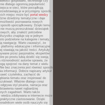
wiłości gospodarki, technologii czy
śnie dlatego ogromną popularność
ejsca w sieci, które porządkują
 przedstawiają je w przystępny sposób.
kich miejsc może być
portal wiedzy
różne dziedziny tematyczne i daje
 możliwość poznawania nowych
 sposób uporządkowany. Dzięki temu
 nie muszą przeszukiwać dziesiątek
etowych, aby znaleźć potrzebne
Wszystko znajduje się w jednym
sto podzielone na kategorie i tematy,
ają nawigację. Warto zauważyć, że
platformy edukacyjne i informacyjne
ej stawiają na jakość treści. Artykuły
wywane przez pasjonatów, ekspertów
óre po prostu lubią dzielić się swoją
 różnorodność autorów sprawia, że
ogą spojrzeć na dany temat z wielu
Nie bez znaczenia jest również sposób
a informacji. Dobrze napisany artykuł
ekawić czytelnika, zachęcić do
ębiania tematu oraz inspirować do
szukiwań. Właśnie dlatego coraz
 odgrywa styl pisania, narracja oraz
stawienia nawet najbardziej
nych zagadnień. Warto także
e wiedza zdobywana w internecie może
 praktyczne zastosowanie. Dzięki
poradnikom wiele osób nauczyło się