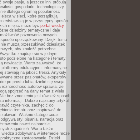
ć swoje pasje, a jeszcze inni próbują
wiłości gospodarki, technologii czy
śnie dlatego ogromną popularność
ejsca w sieci, które porządkują
 przedstawiają je w przystępny sposób.
kich miejsc może być
portal wiedzy
różne dziedziny tematyczne i daje
 możliwość poznawania nowych
 sposób uporządkowany. Dzięki temu
 nie muszą przeszukiwać dziesiątek
etowych, aby znaleźć potrzebne
Wszystko znajduje się w jednym
sto podzielone na kategorie i tematy,
ają nawigację. Warto zauważyć, że
platformy edukacyjne i informacyjne
ej stawiają na jakość treści. Artykuły
wywane przez pasjonatów, ekspertów
óre po prostu lubią dzielić się swoją
 różnorodność autorów sprawia, że
ogą spojrzeć na dany temat z wielu
Nie bez znaczenia jest również sposób
a informacji. Dobrze napisany artykuł
ekawić czytelnika, zachęcić do
ębiania tematu oraz inspirować do
szukiwań. Właśnie dlatego coraz
 odgrywa styl pisania, narracja oraz
stawienia nawet najbardziej
nych zagadnień. Warto także
e wiedza zdobywana w internecie może
 praktyczne zastosowanie. Dzięki