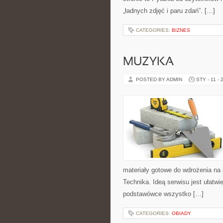
„ładnych zdjęć i paru zdań”. […]
CATEGORIES:
BIZNES
MUZYKA
POSTED BY ADMIN
STY - 11 - 
materiały gotowe do wdrożenia na l
Technika. Ideą serwisu jest ułatwi
podstawówce wszystko […]
CATEGORIES:
OBIADY