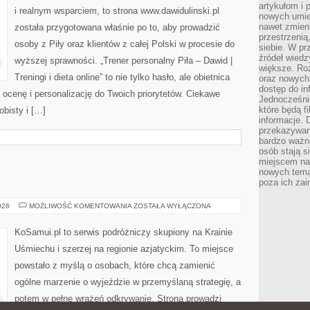
artykułom i 
i realnym wsparciem, to strona www.dawidulinski.pl
nowych umiej
nawet zmieni
została przygotowana właśnie po to, aby prowadzić
przestrzenią
osoby z Piły oraz klientów z całej Polski w procesie do
siebie. W pr
źródeł wied
wyższej sprawności. „Trener personalny Piła – Dawid |
większe. Roz
Treningi i dieta online” to nie tylko hasło, ale obietnica
oraz nowych 
dostęp do inf
, ocenę i personalizację do Twoich priorytetów. Ciekawe
Jednocześnie
które będą fi
obisty i […]
informacje. 
przekazywani
bardzo ważną
osób stają s
miejscem nau
nowych tema
poza ich zai
JORDANIA
026
MOŻLIWOŚĆ KOMENTOWANIA
ZOSTAŁA WYŁĄCZONA
KoSamui.pl to serwis podróżniczy skupiony na Krainie
Uśmiechu i szerzej na regionie azjatyckim. To miejsce
powstało z myślą o osobach, które chcą zamienić
ogólne marzenie o wyjeździe w przemyślaną strategię, a
potem w pełne wrażeń odkrywanie. Strona prowadzi