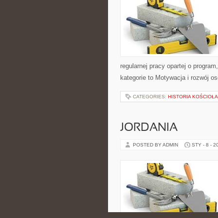
regularnej pracy opartej o program
kategorie to Motywacja i rozwój os
CATEGORIES:
HISTORIA KOŚCIOŁA
JORDANIA
POSTED BY ADMIN
STY - 8 - 2