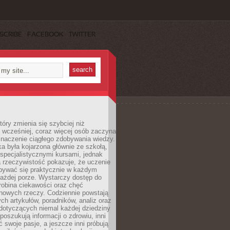
SCRIBE
FACEBOOK
TWITTER
tóry zmienia się szybciej niż
 wcześniej, coraz więcej osób zaczyna
znaczenie ciągłego zdobywania wiedzy.
a była kojarzona głównie ze szkołą,
 specjalistycznymi kursami, jednak
 rzeczywistość pokazuje, że uczenie
bywać się praktycznie w każdym
każdej porze. Wystarczy dostęp do
drobina ciekawości oraz chęć
nowych rzeczy. Codziennie powstają
ch artykułów, poradników, analiz oraz
dotyczących niemal każdej dziedziny
 poszukują informacji o zdrowiu, inni
ć swoje pasje, a jeszcze inni próbują