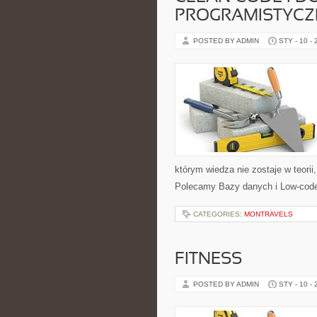
PROGRAMISTYCZ
POSTED BY ADMIN
STY - 10 -
którym wiedza nie zostaje w teori
Polecamy Bazy danych i Low-code
CATEGORIES:
MONTRAVELS
FITNESS
POSTED BY ADMIN
STY - 10 -