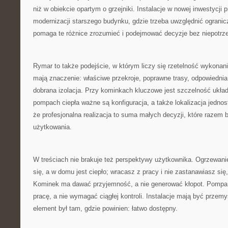
niż w obiekcie opartym o grzejniki. Instalacje w nowej inwestycji p
modernizacji starszego budynku, gdzie trzeba uwzględnić ogranic
pomaga te różnice zrozumieć i podejmować decyzje bez niepotrz
Rymar to także podejście, w którym liczy się rzetelność wykonani
mają znaczenie: właściwe przekroje, poprawne trasy, odpowiedni
dobrana izolacja. Przy kominkach kluczowe jest szczelność ukła
pompach ciepła ważne są konfiguracja, a także lokalizacja jednos
że profesjonalna realizacja to suma małych decyzji, które razem
użytkowania.
W treściach nie brakuje też perspektywy użytkownika. Ogrzewani
się, a w domu jest ciepło; wracasz z pracy i nie zastanawiasz się,
Kominek ma dawać przyjemność, a nie generować kłopot. Pompa
pracę, a nie wymagać ciągłej kontroli. Instalacje mają być przem
element był tam, gdzie powinien: łatwo dostępny.