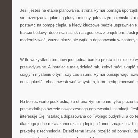
Jeśli jesteś na etapie planowania, strona Rymar pomaga uporząd
się rozwiązania, jakie są plusy i minusy, jak łączyć palenisko z res
postawić na pompę ciepła, a kiedy kluczowe będzie usprawnienie in
trakcie budowy, docenisz nacisk na zgodność z projektem. Jeśli 
modernizować, ważne okażą się wątki o dopasowaniu w zastanyc
W tle wszystkich tematów jest jedna, bardzo prosta idea: ciepło
przewidywalne. A instalacje mają działać tak, żebyś mógł skupić s
ciągłym myśleniu o tym, czy coś szumi. Rymar opisuje więc rozwi
cenią jakość i chcą inwestować w system, które będą pracować e
Na koniec warto podkreślić, że strona Rymar to nie tylko prezentac
przewodnik po świecie nowoczesnego ogrzewania i instalacji. Jeś
interesuje Cię instalacja dopasowana do Twojego budynku, a do 
dlaczego jedne rozwiązania działają lepiej niż inne, znajdziesz tu 
praktykę z technologią. Dzięki temu łatwiej przejść od pomysłu do