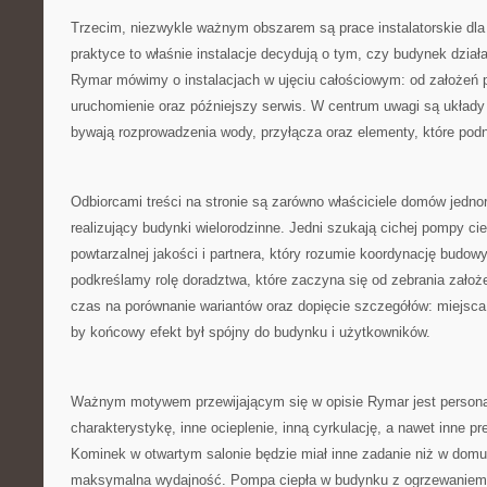
Trzecim, niezwykle ważnym obszarem są prace instalatorskie dl
praktyce to właśnie instalacje decydują o tym, czy budynek dzia
Rymar mówimy o instalacjach w ujęciu całościowym: od założeń p
uruchomienie oraz późniejszy serwis. W centrum uwagi są układy c
bywają rozprowadzenia wody, przyłącza oraz elementy, które po
Odbiorcami treści na stronie są zarówno właściciele domów jednor
realizujący budynki wielorodzinne. Jedni szukają cichej pompy cie
powtarzalnej jakości i partnera, który rozumie koordynację budowy
podkreślamy rolę doradztwa, które zaczyna się od zebrania założ
czas na porównanie wariantów oraz dopięcie szczegółów: miejsc
by końcowy efekt był spójny do budynku i użytkowników.
Ważnym motywem przewijającym się w opisie Rymar jest persona
charakterystykę, inne ocieplenie, inną cyrkulację, a nawet inne p
Kominek w otwartym salonie będzie miał inne zadanie niż w domu,
maksymalna wydajność. Pompa ciepła w budynku z ogrzewaniem 