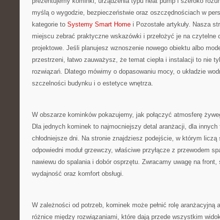
prezentujemy kominki, urządzenia typu heat pump i szeroko rozum
myślą o wygodzie, bezpieczeństwie oraz oszczędnościach w persp
kategorie to
Systemy Smart Home
i Pozostałe artykuły. Nasza st
miejscu zebrać praktyczne wskazówki i przełożyć je na czytelne
projektowe. Jeśli planujesz wznoszenie nowego obiektu albo moder
przestrzeni, łatwo zauważysz, że temat ciepła i instalacji to nie t
rozwiązań. Dlatego mówimy o dopasowaniu mocy, o układzie wod
szczelności budynku i o estetyce wnętrza.
W obszarze kominków pokazujemy, jak połączyć atmosferę żywego
Dla jednych kominek to najmocniejszy detal aranżacji, dla innych
chłodniejsze dni. Na stronie znajdziesz podejście, w którym liczą 
odpowiedni moduł grzewczy, właściwe przyłącze z przewodem sp
nawiewu do spalania i dobór osprzętu. Zwracamy uwagę na front, 
wydajność oraz komfort obsługi.
W zależności od potrzeb, kominek może pełnić rolę aranżacyjną
różnice między rozwiązaniami, które dają przede wszystkim widok 