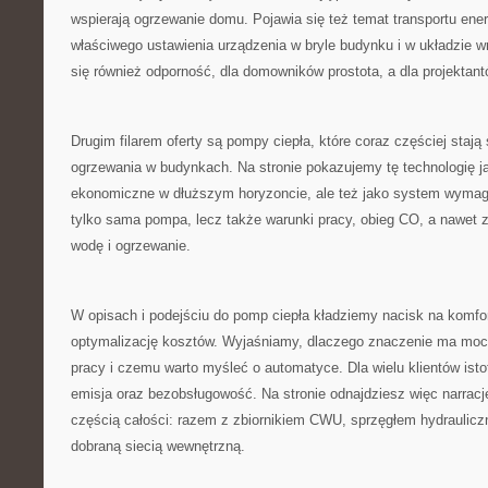
wspierają ogrzewanie domu. Pojawia się też temat transportu ene
właściwego ustawienia urządzenia w bryle budynku i w układzie wn
się również odporność, dla domowników prostota, a dla projektant
Drugim filarem oferty są pompy ciepła, które coraz częściej sta
ogrzewania w budynkach. Na stronie pokazujemy tę technologię j
ekonomiczne w dłuższym horyzoncie, ale też jako system wymaga
tylko sama pompa, lecz także warunki pracy, obieg CO, a nawet 
wodę i ogrzewanie.
W opisach i podejściu do pomp ciepła kładziemy nacisk na komfor
optymalizację kosztów. Wyjaśniamy, dlaczego znaczenie ma moc
pracy i czemu warto myśleć o automatyce. Dla wielu klientów ist
emisja oraz bezobsługowość. Na stronie odnajdziesz więc narrację
częścią całości: razem z zbiornikiem CWU, sprzęgłem hydraulicz
dobraną siecią wewnętrzną.