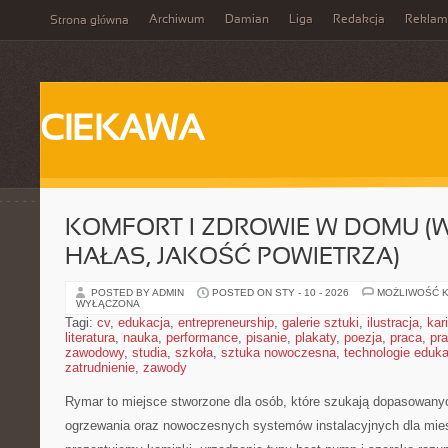
Archiwum
Damian
Liga
Redakcja
Reklam
Strona główna
CIEKAWA
KOMFORT I ZDROWIE W DOMU (
HAŁAS, JAKOŚĆ POWIETRZA)
POSTED BY ADMIN
POSTED ON STY - 10 - 2026
MOŻLIWOŚĆ 
WYŁĄCZONA
Tagi:
cv
,
edukacja
,
entrepreneurship
,
galerie sztuki
,
ilustracja
,
kar
literatura
,
nauka
,
performance
,
pisanie
,
plakaty
,
poezja
,
praca
,
pr
zawodowy
,
studia
,
szkoła
,
sztuka nowoczesna
,
technologie eduk
zatrudnienie
,
zawody
Rymar to miejsce stworzone dla osób, które szukają dopasowany
ogrzewania oraz nowoczesnych systemów instalacyjnych dla mies