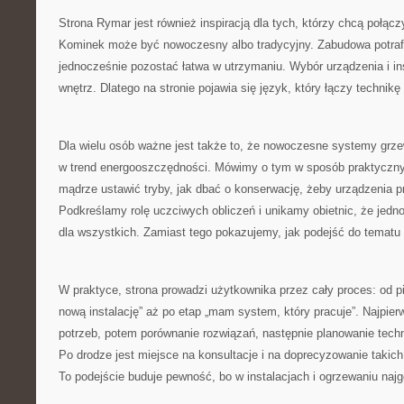
Strona Rymar jest również inspiracją dla tych, którzy chcą połą
Kominek może być nowoczesny albo tradycyjny. Zabudowa potrafi 
jednocześnie pozostać łatwa w utrzymaniu. Wybór urządzenia i in
wnętrz. Dlatego na stronie pojawia się język, który łączy techn
Dla wielu osób ważne jest także to, że nowoczesne systemy grzew
w trend energooszczędności. Mówimy o tym w sposób praktyczny: 
mądrze ustawić tryby, jak dbać o konserwację, żeby urządzenia p
Podkreślamy rolę uczciwych obliczeń i unikamy obietnic, że jedno
dla wszystkich. Zamiast tego pokazujemy, jak podejść do tematu
W praktyce, strona prowadzi użytkownika przez cały proces: od p
nową instalację” aż po etap „mam system, który pracuje”. Najpier
potrzeb, potem porównanie rozwiązań, następnie planowanie techni
Po drodze jest miejsce na konsultacje i na doprecyzowanie takic
To podejście buduje pewność, bo w instalacjach i ogrzewaniu naj