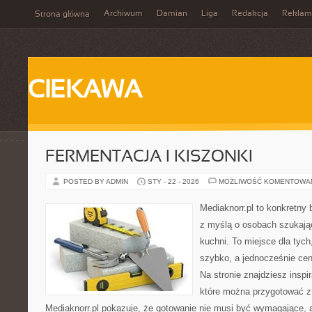
Archiwum
Damian
Liga
Redakcja
Reklam
Strona główna
CIEKAWA
FERMENTACJA I KISZONKI
POSTED BY ADMIN
STY - 22 - 2026
MOŻLIWOŚĆ KOMENTOWA
Mediaknorr.pl to konkretny b
z myślą o osobach szukają
kuchni. To miejsce dla tyc
szybko, a jednocześnie ce
Na stronie znajdziesz inspi
które można przygotować z
Mediaknorr.pl pokazuje, że gotowanie nie musi być wymagające, a