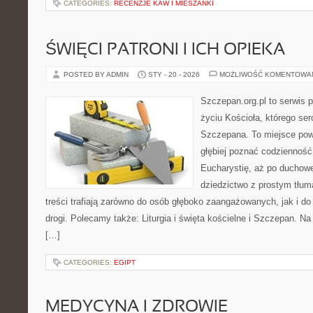
CATEGORIES:
RECENZJE KAW I MIESZANKI
ŚWIĘCI PATRONI I ICH OPIEKA
POSTED BY ADMIN
STY - 20 - 2026
MOŻLIWOŚĆ KOMENTOWA
Szczepan.org.pl to serwis
życiu Kościoła, którego ser
Szczepana. To miejsce pows
głębiej poznać codzienność 
Eucharystię, aż po duchowe
dziedzictwo z prostym tłu
treści trafiają zarówno do osób głęboko zaangażowanych, jak i do
drogi. Polecamy także: Liturgia i święta kościelne i Szczepan. N
[…]
CATEGORIES:
EGIPT
MEDYCYNA I ZDROWIE