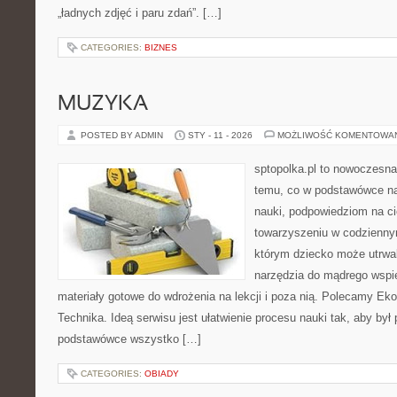
„ładnych zdjęć i paru zdań”. […]
CATEGORIES:
BIZNES
MUZYKA
POSTED BY ADMIN
STY - 11 - 2026
MOŻLIWOŚĆ KOMENTOWA
sptopolka.pl to nowoczesn
temu, co w podstawówce na
nauki, podpowiedziom na ci
towarzyszeniu w codziennym
którym dziecko może utrwal
narzędzia do mądrego wspie
materiały gotowe do wdrożenia na lekcji i poza nią. Polecamy Ekol
Technika. Ideą serwisu jest ułatwienie procesu nauki tak, aby był 
podstawówce wszystko […]
CATEGORIES:
OBIADY