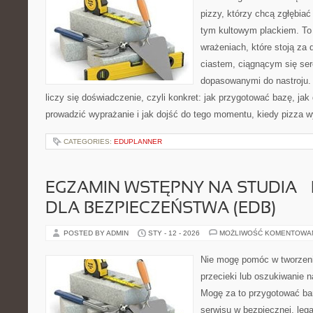
pizzy, którzy chcą zgłębiać
tym kultowym plackiem. To b
wrażeniach, które stoją za
ciastem, ciągnącym się se
dopasowanymi do nastroju. 
liczy się doświadczenie, czyli konkret: jak przygotować bazę, jak 
prowadzić wyprażanie i jak dojść do tego momentu, kiedy pizza 
CATEGORIES:
EDUPLANNER
EGZAMIN WSTĘPNY NA STUDIA –
DLA BEZPIECZEŃSTWA (EDB)
POSTED BY ADMIN
STY - 12 - 2026
MOŻLIWOŚĆ KOMENTOWA
Nie mogę pomóc w tworzeniu 
przecieki lub oszukiwanie n
Mogę za to przygotować bar
serwisu w bezpiecznej, lega