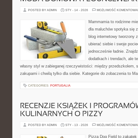
POSTED BY ADMIN
STY - 14 - 2026
MOŻLIWOŚĆ KOMENTOWA
Mammamia to rodzinne miej
dla maluchów spotyka się z
blog internetowy tworzony z
ubierać siebie i swoje poci
jednocześnie ładnie. Znajdz
dodatkach i trendach, ale t
własny styl w zabieganej rzeczywistości: między przedszkolem, 
zakupami i chwilą tylko dla siebie. Kategorie do zobaczenia to
CATEGORIES:
PORTUGALIA
RECENZJE KSIĄŻEK I PROGRAMÓ
KULINARNYCH O PIZZY
POSTED BY ADMIN
STY - 13 - 2026
MOŻLIWOŚĆ KOMENTOWA
Pizza Dog Field to zakątek