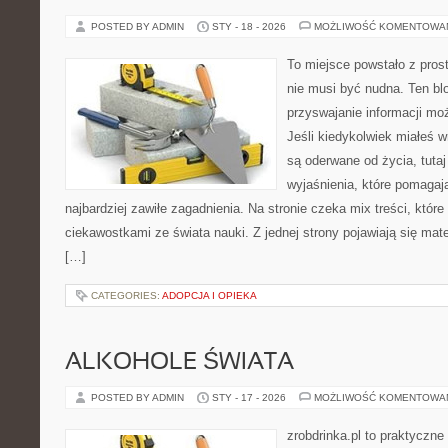
POSTED BY ADMIN
STY - 18 - 2026
MOŻLIWOŚĆ KOMENTOWA
To miejsce powstało z pros
nie musi być nudna. Ten bl
przyswajanie informacji moż
Jeśli kiedykolwiek miałeś 
są oderwane od życia, tutaj
wyjaśnienia, które pomagaj
najbardziej zawiłe zagadnienia. Na stronie czeka mix treści, które
ciekawostkami ze świata nauki. Z jednej strony pojawiają się mate
[…]
CATEGORIES:
ADOPCJA I OPIEKA
ALKOHOLE ŚWIATA
POSTED BY ADMIN
STY - 17 - 2026
MOŻLIWOŚĆ KOMENTOWA
zrobdrinka.pl to praktyczne