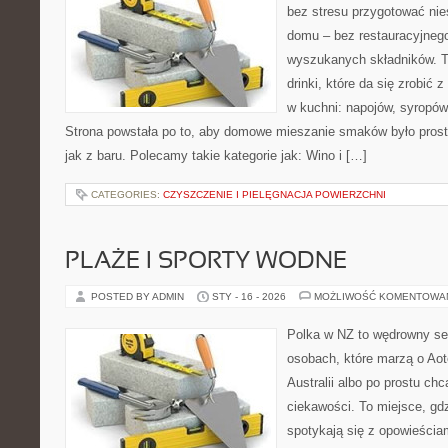
bez stresu przygotować nie
domu – bez restauracyjnego
wyszukanych składników. T
drinki, które da się zrobić 
w kuchni: napojów, syropów
Strona powstała po to, aby domowe mieszanie smaków było prost
jak z baru. Polecamy takie kategorie jak: Wino i […]
CATEGORIES:
CZYSZCZENIE I PIELĘGNACJA POWIERZCHNI
PLAŻE I SPORTY WODNE
POSTED BY ADMIN
STY - 16 - 2026
MOŻLIWOŚĆ KOMENTOWA
Polka w NZ to wędrowny se
osobach, które marzą o Aot
Australii albo po prostu ch
ciekawości. To miejsce, gd
spotykają się z opowieściam