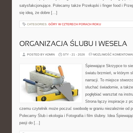
satysfakcjonujące. Polecamy także Przekąski i finger food i Przep
się ideą, że dobre […]
CATEGORIES:
GÓRY W CZTERECH PORACH ROKU
ORGANIZACJA ŚLUBU I WESELA
POSTED BY ADMIN
STY - 21 - 2026
MOŻLIWOŚĆ KOMENTOWA
Śpiewające Skrzypce to si
światu brzmień, w którym s
narracji. To miejsce stworz
słuchać świadomie, a także 
pogłębiać warsztat na ins
Strona łączy inspiracje z p
czemu czytelnik może poczuć swobodę w graniu niezależnie od 
Polecamy Ślub i ekologia i Fotografia i film ślubny. Idea Śpiewaj
pasji do […]