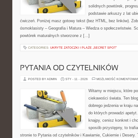
solidnych powtórek, progn
podstawie arkuszy z lat ubi
ćwiczeń. Poniżej masz gotowy tekst (bez HTML, bez linków). Zo
ósmoklasisty – Geografia i Matura – Wiedza o społeczeństwie. Sq
powtórek maturalnych stworzone z […]
CATEGORIES:
UKRYTE ZATOCZKI I PLAŻE „SECRET SPOT”
PYTANIA OD CZYTELNIKÓW
POSTED BY ADMIN
STY - 11 - 2026
MOŻLIWOŚĆ KOMENTOWA
Witamy w miejscu, które po
ciekawości świata. Ten blo
dobrego jedzenia w kraju n
do których prowadzi apetyt
knajpy, cenisz konkret i ch
sposób przystępny, to trafi
stronie to Pytania od czytelników i Kawiarnie, Cukiernie i Desery. T