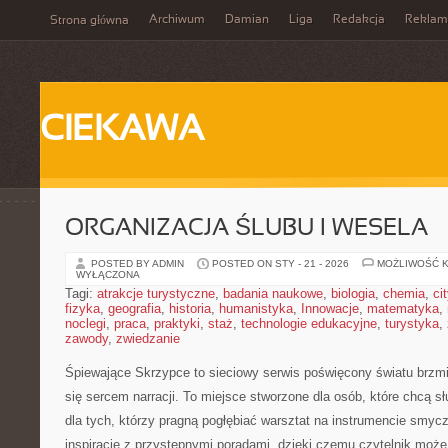
Archiwum
Damian
Liga
Redakcja
Reklam
Strona główna
CIEKAWA
ORGANIZACJA ŚLUBU I WESELA
POSTED BY ADMIN
POSTED ON STY - 21 - 2026
MOŻLIWOŚĆ 
WYŁĄCZONA
Tagi:
atrakcje turystyczne
,
badania naukowe
,
biologia
,
chemia
,
ci
fizyka
,
geografia
,
historia
,
humanistyka
,
Innowacje
,
matematyka
,
noclegi
,
praca
,
praktyki
,
staż
,
technologie edukacyjne
,
turystyka
,
zawody
,
zwiedzanie
Śpiewające Skrzypce to sieciowy serwis poświęcony światu brzmi
się sercem narracji. To miejsce stworzone dla osób, które chcą s
dla tych, którzy pragną pogłębiać warsztat na instrumencie smy
inspiracje z przystępnymi poradami, dzięki czemu czytelnik moż