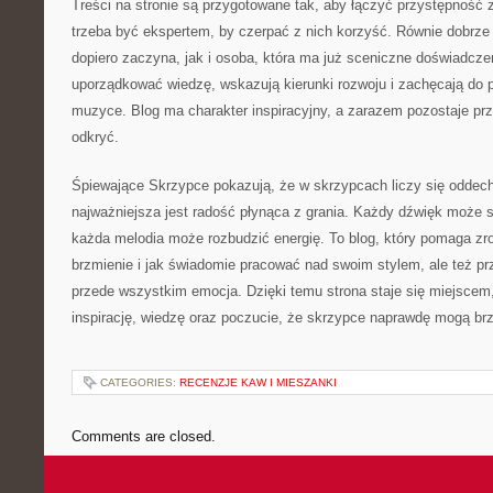
Treści na stronie są przygotowane tak, aby łączyć przystępność
trzeba być ekspertem, by czerpać z nich korzyść. Równie dobrze o
dopiero zaczyna, jak i osoba, która ma już sceniczne doświadcz
uporządkować wiedzę, wskazują kierunki rozwoju i zachęcają do 
muzyce. Blog ma charakter inspiracyjny, a zarazem pozostaje pr
odkryć.
Śpiewające Skrzypce pokazują, że w skrzypcach liczy się oddech
najważniejsza jest radość płynąca z grania. Każdy dźwięk może s
każda melodia może rozbudzić energię. To blog, który pomaga z
brzmienie i jak świadomie pracować nad swoim stylem, ale też p
przede wszystkim emocja. Dzięki temu strona staje się miejscem,
inspirację, wiedzę oraz poczucie, że skrzypce naprawdę mogą brz
CATEGORIES:
RECENZJE KAW I MIESZANKI
Comments are closed.