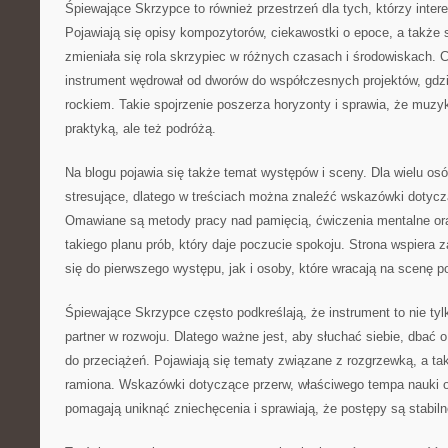
Śpiewające Skrzypce to również przestrzeń dla tych, którzy intere
Pojawiają się opisy kompozytorów, ciekawostki o epoce, a także s
zmieniała się rola skrzypiec w różnych czasach i środowiskach. 
instrument wędrował od dworów do współczesnych projektów, gdzi
rockiem. Takie spojrzenie poszerza horyzonty i sprawia, że muzyka
praktyką, ale też podróżą.
Na blogu pojawia się także temat występów i sceny. Dla wielu os
stresujące, dlatego w treściach można znaleźć wskazówki dotyc
Omawiane są metody pracy nad pamięcią, ćwiczenia mentalne or
takiego planu prób, który daje poczucie spokoju. Strona wspiera 
się do pierwszego występu, jak i osoby, które wracają na scenę p
Śpiewające Skrzypce często podkreślają, że instrument to nie tyl
partner w rozwoju. Dlatego ważne jest, aby słuchać siebie, dbać 
do przeciążeń. Pojawiają się tematy związane z rozgrzewką, a tak
ramiona. Wskazówki dotyczące przerw, właściwego tempa nauki 
pomagają uniknąć zniechęcenia i sprawiają, że postępy są stabiln