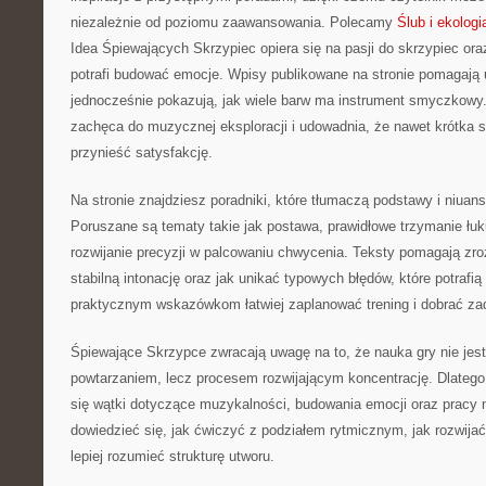
niezależnie od poziomu zaawansowania. Polecamy
Ślub i ekologi
Idea Śpiewających Skrzypiec opiera się na pasji do skrzypiec or
potrafi budować emocje. Wpisy publikowane na stronie pomagają u
jednocześnie pokazują, jak wiele barw ma instrument smyczkowy. T
zachęca do muzycznej eksploracji i udowadnia, że nawet krótka 
przynieść satysfakcję.
Na stronie znajdziesz poradniki, które tłumaczą podstawy i niuan
Poruszane są tematy takie jak postawa, prawidłowe trzymanie łuk
rozwijanie precyzji w palcowaniu chwycenia. Teksty pomagają zr
stabilną intonację oraz jak unikać typowych błędów, które potrafią
praktycznym wskazówkom łatwiej zaplanować trening i dobrać za
Śpiewające Skrzypce zwracają uwagę na to, że nauka gry nie je
powtarzaniem, lecz procesem rozwijającym koncentrację. Dlatego 
się wątki dotyczące muzykalności, budowania emocji oraz pracy
dowiedzieć się, jak ćwiczyć z podziałem rytmicznym, jak rozwijać
lepiej rozumieć strukturę utworu.