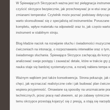
W Śpiewających Skrzypcach ważna jest też pielęgnacja instrumen
czyścić skrzypce bezpiecznie, jak przechowywać je w etui oraz j
zmianami temperatur. Czytelnik może poznać podstawy dotyczące
warto skonsultować się z specjalistą od instrumentów. Poruszane 
kompletu, wpływ materiału na odpowiedź oraz to, jak często wart
instrument w stabilnym stroju.
Blog kładzie nacisk na rozwijanie słuchu i świadomości muzycznej
ćwiczeniach na intonację, o rozpoznawaniu interwałów oraz o ty
świadomego słuchania. Śpiewające Skrzypce zachęcają do korzyst
analizować swoje postępy i zauważać detale, które w trakcie gry 
nauka staje się bardziej systematyczna, a rozwój nabiera tempa 
Ważnym wątkiem jest także konsekwencja. Strona pokazuje, jak r
chęci, jak wyznaczać realistyczne cele i jak budować plan ćwiczeń
wspiera przyjemność. Omawiane są sposoby na urozmaicanie prak
technicznych, przez pracę nad utworem, aż po zabawy rytmiczne 
temu skrzypce przestają kojarzyć się z presją, a stają się narzęd