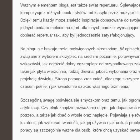
Ważnym elementem bloga jest także świat repertuaru. Śpiewając
kompozycje z różnych epok i stylów: od klasyki przez muzykę film
Dzięki temu każdy może znaleźć inspiracje dopasowane do swojeg
jednych będą to melodie na start, dla innych bardziej wymagające 
dobierać repertuar tak, aby był jednocześnie satysfakcjonujący.
Na blogu nie brakuje treści poświęconych akcesoriom. W opisach 
związane z wyborem skrzypiec na średnim poziomie, porównywan
wskazówki, jak odróżnić dobry egzemplarz od przypadkowego z
takie jak płyta wierzchnia, rodzaj drewna, jakość wykonania oraz 
projekcję dźwięku. Strona pomaga zrozumieć, dlaczego skrzypce
czasem pełnie, i jak świadomie szukać własnego brzmienia.
Szczególną uwagę poświęca się smyczkom oraz temu, jak ogrom
artykulacji. Czytelnik znajdzie rozważania o tym, jak dopasować
potrzeb, a także jak dbać o włosie oraz napięcie. Pojawiają się ró
kalafonii: jak wybierać twardość, jak jej używać i jak unikać prob
porady są szczególnie ważne dla osób, które chcą uzyskać pewne