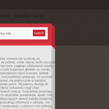
SCRIBE
FACEBOOK
TWITTER
tóry zmienia się szybciej niż
 wcześniej, coraz więcej osób zaczyna
znaczenie ciągłego zdobywania wiedzy.
a była kojarzona głównie ze szkołą,
 specjalistycznymi kursami, jednak
 rzeczywistość pokazuje, że uczenie
bywać się praktycznie w każdym
każdej porze. Wystarczy dostęp do
drobina ciekawości oraz chęć
nowych rzeczy. Codziennie powstają
ch artykułów, poradników, analiz oraz
dotyczących niemal każdej dziedziny
 poszukują informacji o zdrowiu, inni
ć swoje pasje, a jeszcze inni próbują