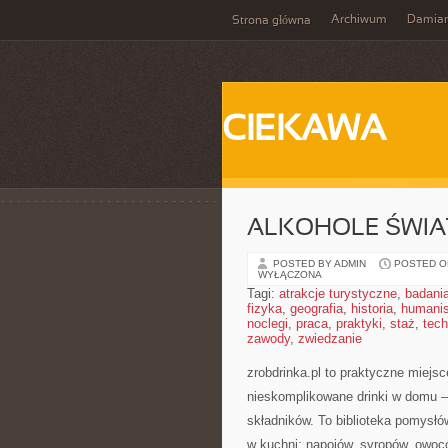
Archiwum
Damia
Strona główna
CIEKAWA
ALKOHOLE ŚWIA
POSTED BY ADMIN
POSTED ON
WYŁĄCZONA
Tagi:
atrakcje turystyczne
,
badani
fizyka
,
geografia
,
historia
,
humani
noclegi
,
praca
,
praktyki
,
staż
,
tech
zawody
,
zwiedzanie
zrobdrinka.pl to praktyczne miejs
nieskomplikowane drinki w domu –
składników. To biblioteka pomysłów
w kuchni: napojów, syropów, owoc