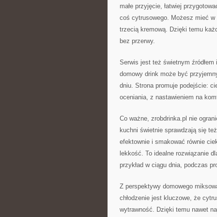
małe przyjęcie, łatwiej przygotow
coś cytrusowego. Możesz mieć w z
trzecią kremową. Dzięki temu każ
bez przerwy.
Serwis jest też świetnym źródłem i
domowy drink może być przyjemnym
dniu. Strona promuje podejście: ci
oceniania, z nastawieniem na komf
Co ważne, zrobdrinka.pl nie ogran
kuchni świetnie sprawdzają się te
efektownie i smakować równie cie
lekkość. To idealne rozwiązanie dl
przykład w ciągu dnia, podczas pr
Z perspektywy domowego miksowan
chłodzenie jest kluczowe, że cytr
wytrawność. Dzięki temu nawet na