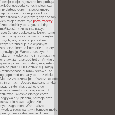
ć swoje pasje, a jeszcze inni próbują
wiłości gospodarki, technologii czy
śnie dlatego ogromną popularność
ejsca w sieci, które porządkują
 przedstawiają je w przystępny sposób.
kich miejsc może być
portal wiedzy
różne dziedziny tematyczne i daje
 możliwość poznawania nowych
 sposób uporządkowany. Dzięki temu
 nie muszą przeszukiwać dziesiątek
etowych, aby znaleźć potrzebne
Wszystko znajduje się w jednym
sto podzielone na kategorie i tematy,
ają nawigację. Warto zauważyć, że
platformy edukacyjne i informacyjne
ej stawiają na jakość treści. Artykuły
wywane przez pasjonatów, ekspertów
óre po prostu lubią dzielić się swoją
 różnorodność autorów sprawia, że
ogą spojrzeć na dany temat z wielu
Nie bez znaczenia jest również sposób
a informacji. Dobrze napisany artykuł
ekawić czytelnika, zachęcić do
ębiania tematu oraz inspirować do
szukiwań. Właśnie dlatego coraz
 odgrywa styl pisania, narracja oraz
stawienia nawet najbardziej
nych zagadnień. Warto także
e wiedza zdobywana w internecie może
 praktyczne zastosowanie. Dzięki