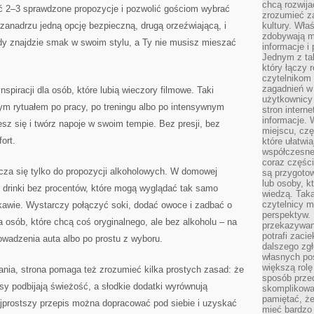
chcą rozwija
ać 2–3 sprawdzone propozycje i pozwolić gościom wybrać
zrozumieć za
anadrzu jedną opcję bezpieczną, drugą orzeźwiającą, i
kultury. Wła
zdobywają mi
dy znajdzie smak w swoim stylu, a Ty nie musisz mieszać
informacje i
Jednym z ta
który łączy 
czytelnikom
zagadnień w
nspiracji dla osób, które lubią wieczory filmowe. Taki
użytkownicy
 rytuałem po pracy, po treningu albo po intensywnym
stron intern
informacje. 
esz się i twórz napoje w swoim tempie. Bez presji, bez
miejscu, czę
ort.
które ułatwi
współczesne 
coraz części
icza się tylko do propozycji alkoholowych. W domowej
są przygoto
lub osoby, kt
ż drinki bez procentów, które mogą wyglądać tak samo
wiedzą. Taka
czytelnicy m
kawie. Wystarczy połączyć soki, dodać owoce i zadbać o
perspektyw. 
a osób, które chcą coś oryginalnego, ale bez alkoholu – na
przekazywani
potrafi zaci
owadzenia auta albo po prostu z wyboru.
dalszego zgł
własnych po
większą rolę
ia, strona pomaga też zrozumieć kilka prostych zasad: że
sposób przed
usy podbijają świeżość, a słodkie dodatki wyrównują
skomplikowa
pamiętać, ż
jprostszy przepis można dopracować pod siebie i uzyskać
mieć bardzo