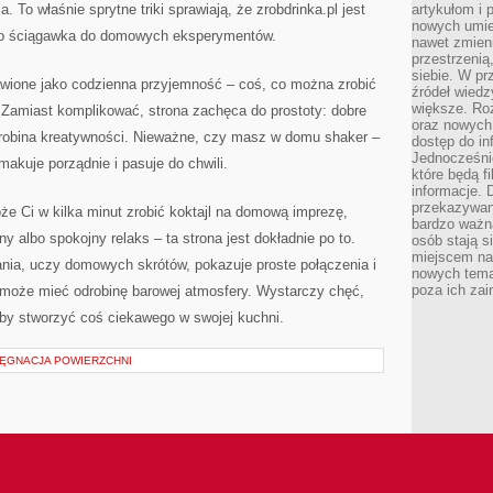
 To właśnie sprytne triki sprawiają, że zrobdrinka.pl jest
artykułom i 
nowych umiej
– to ściągawka do domowych eksperymentów.
nawet zmieni
przestrzenią
siebie. W pr
tawione jako codzienna przyjemność – coś, co można zrobić
źródeł wied
większe. Roz
 Zamiast komplikować, strona zachęca do prostoty: dobre
oraz nowych 
odrobina kreatywności. Nieważne, czy masz w domu shaker –
dostęp do inf
Jednocześnie
 smakuje porządnie i pasuje do chwili.
które będą fi
informacje. 
przekazywani
że Ci w kilka minut zrobić koktajl na domową imprezę,
bardzo ważną
ny albo spokojny relaks – ta strona jest dokładnie po to.
osób stają s
miejscem nau
ania, uczy domowych skrótów, pokazuje proste połączenia i
nowych tema
poza ich zai
 może mieć odrobinę barowej atmosfery. Wystarczy chęć,
żeby stworzyć coś ciekawego w swojej kuchni.
LĘGNACJA POWIERZCHNI