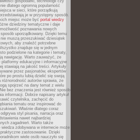
wiłości gospodarki, technologii czy
śnie dlatego ogromną popularność
ejsca w sieci, które porządkują
 przedstawiają je w przystępny sposób.
kich miejsc może być
portal wiedzy
różne dziedziny tematyczne i daje
 możliwość poznawania nowych
 sposób uporządkowany. Dzięki temu
 nie muszą przeszukiwać dziesiątek
etowych, aby znaleźć potrzebne
Wszystko znajduje się w jednym
sto podzielone na kategorie i tematy,
ają nawigację. Warto zauważyć, że
platformy edukacyjne i informacyjne
ej stawiają na jakość treści. Artykuły
wywane przez pasjonatów, ekspertów
óre po prostu lubią dzielić się swoją
 różnorodność autorów sprawia, że
ogą spojrzeć na dany temat z wielu
Nie bez znaczenia jest również sposób
a informacji. Dobrze napisany artykuł
ekawić czytelnika, zachęcić do
ębiania tematu oraz inspirować do
szukiwań. Właśnie dlatego coraz
 odgrywa styl pisania, narracja oraz
stawienia nawet najbardziej
nych zagadnień. Warto także
e wiedza zdobywana w internecie może
 praktyczne zastosowanie. Dzięki
poradnikom wiele osób nauczyło się