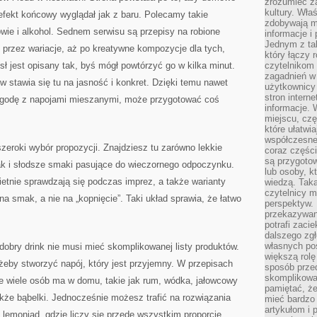
zrozumieć za
kultury. Wła
efekt końcowy wyglądał jak z baru. Polecamy takie
zdobywają mi
wie i alkohol. Sednem serwisu są przepisy na robione
informacje i
Jednym z ta
, przez wariacje, aż po kreatywne kompozycje dla tych,
który łączy 
ł jest opisany tak, byś mógł powtórzyć go w kilka minut.
czytelnikom
zagadnień w
stawia się tu na jasność i konkret. Dzięki temu nawet
użytkownicy
stron intern
zygodę z napojami mieszanymi, może przygotować coś
informacje. 
miejscu, czę
które ułatwi
współczesne 
szeroki wybór propozycji. Znajdziesz tu zarówno lekkie
coraz części
są przygoto
 jak i słodsze smaki pasujące do wieczornego odpoczynku.
lub osoby, kt
ietnie sprawdzają się podczas imprez, a także warianty
wiedzą. Taka
czytelnicy m
a smak, a nie na „kopnięcie”. Taki układ sprawia, że łatwo
perspektyw. 
przekazywani
potrafi zaci
dalszego zgł
własnych po
obry drink nie musi mieć skomplikowanej listy produktów.
większą rolę
żeby stworzyć napój, który jest przyjemny. W przepisach
sposób przed
skomplikowa
óre wiele osób ma w domu, takie jak rum, wódka, jałowcowy
pamiętać, ż
akże bąbelki. Jednocześnie możesz trafić na rozwiązania
mieć bardzo
artykułom i 
ie lemoniad, gdzie liczy się przede wszystkim proporcje.