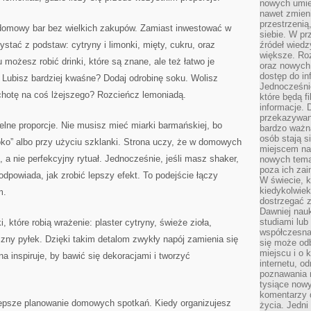
nowych umiej
nawet zmieni
przestrzenią
ć domowy bar bez wielkich zakupów. Zamiast inwestować w
siebie. W pr
ystać z podstaw: cytryny i limonki, mięty, cukru, oraz
źródeł wied
większe. Roz
 możesz robić drinki, które są znane, ale też łatwo je
oraz nowych 
dostęp do inf
. Lubisz bardziej kwaśne? Dodaj odrobinę soku. Wolisz
Jednocześnie
chotę na coś lżejszego? Rozcieńcz lemoniadą.
które będą fi
informacje. 
przekazywani
elne proporcje. Nie musisz mieć miarki barmańskiej, bo
bardzo ważną
osób stają s
 oko” albo przy użyciu szklanki. Strona uczy, że w domowych
miejscem nau
 a nie perfekcyjny rytuał. Jednocześnie, jeśli masz shaker,
nowych tema
poza ich zai
podpowiada, jak zrobić lepszy efekt. To podejście łączy
W świecie, k
kiedykolwiek
m.
dostrzegać 
Dawniej nauk
studiami lub
 które robią wrażenie: plaster cytryny, świeże zioła,
współczesna
ny pyłek. Dzięki takim detalom zwykły napój zamienia się
się może od
miejscu i o 
na inspiruje, by bawić się dekoracjami i tworzyć
internetu, o
poznawania 
tysiące nowy
komentarzy 
 lepsze planowanie domowych spotkań. Kiedy organizujesz
życia. Jedni