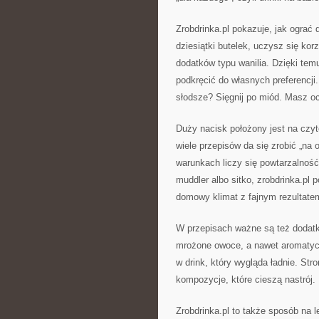
Zrobdrinka.pl pokazuje, jak ogra
dziesiątki butelek, uczysz się korz
dodatków typu wanilia. Dzięki temu
podkręcić do własnych preferencji
słodsze? Sięgnij po miód. Masz o
Duży nacisk położony jest na czyt
wiele przepisów da się zrobić „na
warunkach liczy się powtarzalność,
muddler albo sitko, zrobdrinka.pl 
domowy klimat z fajnym rezultate
W przepisach ważne są też dodatki,
mrożone owoce, a nawet aromatycz
w drink, który wygląda ładnie. Stro
kompozycje, które cieszą nastrój.
Zrobdrinka.pl to także sposób na