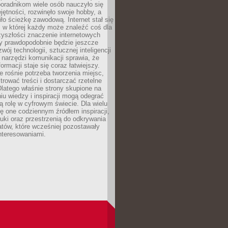
poradnikom wiele osób nauczyło się
ętności, rozwinęło swoje hobby, a
ło ścieżkę zawodową. Internet stał się
, w której każdy może znaleźć coś dla
zyszłości znaczenie internetowych
zy prawdopodobnie będzie jeszcze
wój technologii, sztucznej inteligencji
narzędzi komunikacji sprawia, że
ormacji staje się coraz łatwiejszy.
 rośnie potrzeba tworzenia miejsc,
ltrować treści i dostarczać rzetelne
Dlatego właśnie strony skupione na
u wiedzy i inspiracji mogą odegrać
 rolę w cyfrowym świecie. Dla wielu
ię one codziennym źródłem inspiracji,
ki oraz przestrzenią do odkrywania
tów, które wcześniej pozostawały
nteresowaniami.