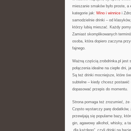
mieszanie smaków było proste, a 
kategorie jak:
Wino i winnice
i Zdro
samodzielnie drinki – od klasyków
którzy lubią mieszać. Każdy pomys
Zamiast skomplikowanych terminów 
osoba, która dopiero zaczyna pr
fajnego.
Ważną częścią zrobdrinka.pl jest 
połączenia idealne na ciepłe dni,
Są też drinki mocniejsze, które św
subtelne – kiedy chcesz postawić n
dopasować przepis do momentu.
Strona pomaga też zrozumieć, że d
Często wystarczy parę dodatków, 
przewijają się popularne bazy, kt
gin, agawowy alkohol, whisky, a t
„dla każdego”, czyli drinki na baz