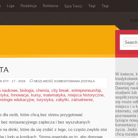
n
Liga
Redakcja
Reklama
Tagi
Tagi
Spis Treści
SUB
TA
W świecie, k
kiedykolwiek
ALKOHOLE
 STY - 17 - 2026
MOŻLIWOŚĆ KOMENTOWANIA
ZOSTAŁA
dostrzegać 
ŚWIATA
Dawniej nauk
a naukowe
,
biologia
,
chemia
,
city break
,
entrepreneurship
,
studiami lub
styka
,
Innowacje
,
kursy
,
matematyka
,
miejsca historyczne
,
współczesna
nologie edukacyjne
,
turystyka
,
zabytki
,
zatrudnienie
,
się może od
miejscu i o 
internetu, o
ce dla osób, które chcą bez stresu przygotować
poznawania 
tysiące nowy
 bez restauracyjnego zaplecza i bez wyszukanych
komentarzy 
 na drinki, które da się zrobić z tego, co często zwykle stoi
życia. Jedni
chcą rozwija
ów i lodu w kostkach. Strona powstała po to, aby domowe