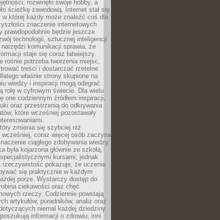
ętności, rozwinęło swoje hobby, a
ło ścieżkę zawodową. Internet stał się
, w której każdy może znaleźć coś dla
zyszłości znaczenie internetowych
zy prawdopodobnie będzie jeszcze
wój technologii, sztucznej inteligencji
narzędzi komunikacji sprawia, że
ormacji staje się coraz łatwiejszy.
 rośnie potrzeba tworzenia miejsc,
ltrować treści i dostarczać rzetelne
Dlatego właśnie strony skupione na
u wiedzy i inspiracji mogą odegrać
 rolę w cyfrowym świecie. Dla wielu
ię one codziennym źródłem inspiracji,
ki oraz przestrzenią do odkrywania
tów, które wcześniej pozostawały
nteresowaniami.
tóry zmienia się szybciej niż
 wcześniej, coraz więcej osób zaczyna
znaczenie ciągłego zdobywania wiedzy.
a była kojarzona głównie ze szkołą,
 specjalistycznymi kursami, jednak
 rzeczywistość pokazuje, że uczenie
bywać się praktycznie w każdym
każdej porze. Wystarczy dostęp do
drobina ciekawości oraz chęć
nowych rzeczy. Codziennie powstają
ch artykułów, poradników, analiz oraz
dotyczących niemal każdej dziedziny
 poszukują informacji o zdrowiu, inni