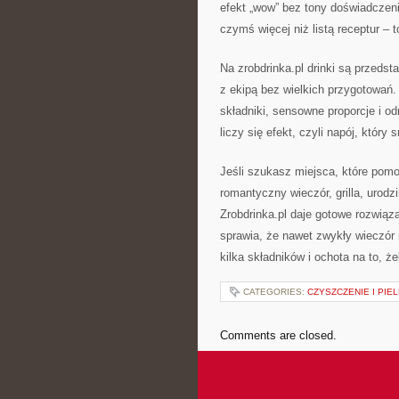
efekt „wow” bez tony doświadczenia.
czymś więcej niż listą receptur 
Na zrobdrinka.pl drinki są przeds
z ekipą bez wielkich przygotowań.
składniki, sensowne proporcje i 
liczy się efekt, czyli napój, który
Jeśli szukasz miejsca, które pomo
romantyczny wieczór, grilla, urodzi
Zrobdrinka.pl daje gotowe rozwiąz
sprawia, że nawet zwykły wieczór
kilka składników i ochota na to, 
CATEGORIES:
CZYSZCZENIE I PIE
Comments are closed.