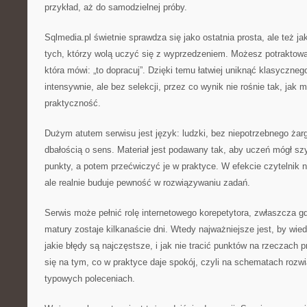
przykład, aż do samodzielnej próby.
Sqlmedia.pl świetnie sprawdza się jako ostatnia prosta, ale też 
tych, którzy wolą uczyć się z wyprzedzeniem. Możesz potraktowa
która mówi: „to dopracuj”. Dzięki temu łatwiej uniknąć klasyczneg
intensywnie, ale bez selekcji, przez co wynik nie rośnie tak, jak m
praktyczność.
Dużym atutem serwisu jest język: ludzki, bez niepotrzebnego żar
dbałością o sens. Materiał jest podawany tak, aby uczeń mógł s
punkty, a potem przećwiczyć je w praktyce. W efekcie czytelnik ni
ale realnie buduje pewność w rozwiązywaniu zadań.
Serwis może pełnić rolę internetowego korepetytora, zwłaszcza g
matury zostaje kilkanaście dni. Wtedy najważniejsze jest, by wie
jakie błędy są najczęstsze, i jak nie tracić punktów na rzeczach 
się na tym, co w praktyce daje spokój, czyli na schematach rozw
typowych poleceniach.