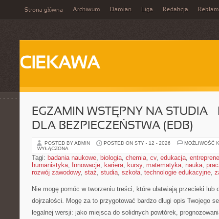
Archiwum
Damian
Liga
Redakcja
Reklam
Strona główna
CIEKAWA
EGZAMIN WSTĘPNY NA STUDIA –
DLA BEZPIECZEŃSTWA (EDB)
POSTED BY ADMIN
POSTED ON STY - 12 - 2026
MOŻLIWOŚĆ 
WYŁĄCZONA
Tagi:
badania naukowe
,
biologia
,
chemia
,
cv
,
edukacja
,
entreprene
humanistyka
,
Innowacje
,
kariera
,
kursy
,
matematyka
,
nauka
,
prac
rozwój zawodowy
,
staż
,
studia
,
szkoła
,
technologie edukacyjne
,
z
Nie mogę pomóc w tworzeniu treści, które ułatwiają przecieki lub
dojrzałości. Mogę za to przygotować bardzo długi opis Twojego s
legalnej wersji: jako miejsca do solidnych powtórek, prognozowa