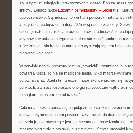
arkuszy z lat ubiegłych i praktycznych ćwiczeń. Poniżej masz g
linków). Zobacz także
Egzamin ósmoklasisty – Geografia
i Matur
społeczeństwie. Sqlmedia.pl to centrum powtórek maturalnych st
którzy chcą podejść do matury 2025 w sposób świadomy. Serwis 
esencję materiału z różnych przedmiotów, a jednocześnie podaje j
aby nawet w ostatnich tygodniach dało się zrobić konkretną różnic
które zamiast skakania po notatkach wybierają system i chcą wie
pierwszej kolejności.
W serwisie nacisk położony jest na „pewniaki”, rozumiane jako te
powtarzalności. To nie są magiczne hasła, tylko mądrze wybrane p
porównania lat. Dzięki temu uczeń może skoncentrować się na tym
punktach, zamiast rozpraszać energię na poboczne wątki. Sqlme
„utknąłem” na „wiem, co robić dziś”.
Cała idea serwisu opiera się na połączeniu zwięzłych opracowań z
sprawdzonymi sposobami powtórki. Użytkownik dostaje pigułkę wi
potrzebuje, ale równolegle jest zachęcany do sprawdzenia się –
maturze bierze się z praktyki, a nie z plotek. Serwis prowadzi kro