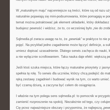
W „maturalnym maju” najcenniejsze są treści, które są od razu uż
naturalnie pojawiają się mini-podsumowania, które pomagają w po
temat można potraktować jak element układanki, który dokładasz
budujesz pewność i widzisz, że to, co wcześniej było „nie do zrobie
Sqlmedia.pl zwraca uwagę na to, że „pewniak” w praktyce to nie p
pojęć. Na przykład jedno zagadnienie może łączyć definicje, a s
umiesz dopisać uzasadnienie. Dlatego serwis zachęca do nauki, kt
a nie wyłącznie scrollowaniem. Taka nauka daje efekt: większą 
Jeśli ktoś szuka miejsca, które łączy maturalne priorytety z jas
spełnia tę rolę. To serwis dla uczniów, którzy chcą podejść do ma
ręką zestawy zagadnień i budować wynik na tym, co warto umieć.
być czarną dziurą, a zaczyna być celem do osiągnięcia.
I właśnie na tym polega sens sqlmedia.pl: to pomocnik w przygo
zamienić rozproszenie na spokój. Niezależnie od tego, czy celuje
Cię przez najważniejsze obszary i przypomina, że najlepszą „pew