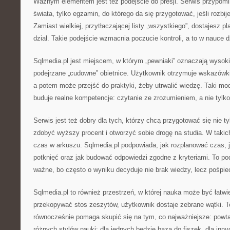
Ważnym elementem jest też podejście do presji. Serwis przypomin
świata, tylko egzamin, do którego da się przygotować, jeśli rozbije
Zamiast wielkiej, przytłaczającej listy „wszystkiego”, dostajesz pl
dział. Takie podejście wzmacnia poczucie kontroli, a to w nauce dz
Sqlmedia.pl jest miejscem, w którym „pewniaki” oznaczają wysok
podejrzane „cudowne” obietnice. Użytkownik otrzymuje wskazówki
a potem może przejść do praktyki, żeby utrwalić wiedzę. Taki mod
buduje realne kompetencje: czytanie ze zrozumieniem, a nie tylk
Serwis jest też dobry dla tych, którzy chcą przygotować się nie ty
zdobyć wyższy procent i otworzyć sobie drogę na studia. W takich
czas w arkuszu. Sqlmedia.pl podpowiada, jak rozplanować czas, 
potknięć oraz jak budować odpowiedzi zgodne z kryteriami. To pod
ważne, bo często o wyniku decyduje nie brak wiedzy, lecz pośpie
Sqlmedia.pl to również przestrzeń, w której nauka może być łatwi
przekopywać stos zeszytów, użytkownik dostaje zebrane wątki. T
równocześnie pomaga skupić się na tym, co najważniejsze: powta
różnych stylów nauki: dla jednych będzie bazą do fiszek, dla inny