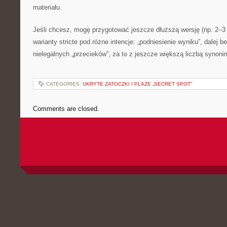
materiału.
Jeśli chcesz, mogę przygotować jeszcze dłuższą wersję (np. 2–3 
warianty stricte pod różne intencje: „podniesienie wyniku”, dalej 
nielegalnych „przecieków”, za to z jeszcze większą liczbą synon
CATEGORIES:
UKRYTE ZATOCZKI I PLAŻE „SECRET SPOT”
Comments are closed.