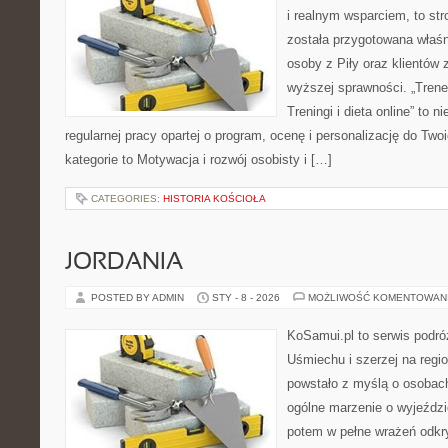
i realnym wsparciem, to str
została przygotowana właśn
osoby z Piły oraz klientów 
wyższej sprawności. „Trener
Treningi i dieta online” to ni
regularnej pracy opartej o program, ocenę i personalizację do Two
kategorie to Motywacja i rozwój osobisty i […]
CATEGORIES:
HISTORIA KOŚCIOŁA
JORDANIA
POSTED BY ADMIN
STY - 8 - 2026
MOŻLIWOŚĆ KOMENTOWAN
KoSamui.pl to serwis podró
Uśmiechu i szerzej na regio
powstało z myślą o osobach
ogólne marzenie o wyjeździ
potem w pełne wrażeń odkr