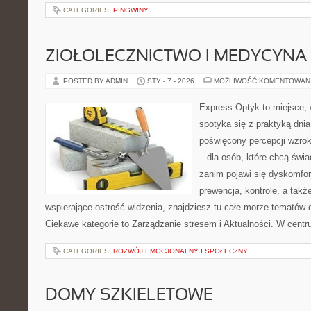
CATEGORIES:
PINGWINY
ZIOŁOLECZNICTWO I MEDYCYNA
POSTED BY ADMIN
STY - 7 - 2026
MOŻLIWOŚĆ KOMENTOWAN
Express Optyk to miejsce,
spotyka się z praktyką dni
poświęcony percepcji wzrok
– dla osób, które chcą świ
zanim pojawi się dyskomfort
prewencja, kontrole, a takż
wspierające ostrość widzenia, znajdziesz tu całe morze tematów 
Ciekawe kategorie to Zarządzanie stresem i Aktualności. W centru
CATEGORIES:
ROZWÓJ EMOCJONALNY I SPOŁECZNY
DOMY SZKIELETOWE