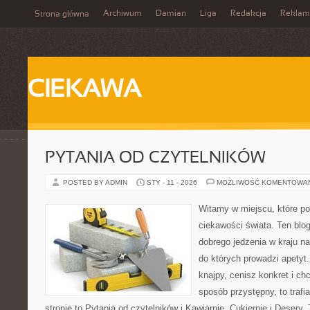
Archiwum
Damian
Liga
Redakcja
Reklam
Strona główna
CIEKAWA
PYTANIA OD CZYTELNIKÓW
POSTED BY ADMIN
STY - 11 - 2026
MOŻLIWOŚĆ KOMENTOWA
Witamy w miejscu, które po
ciekawości świata. Ten blo
dobrego jedzenia w kraju n
do których prowadzi apetyt
knajpy, cenisz konkret i ch
sposób przystępny, to trafi
stronie to Pytania od czytelników i Kawiarnie, Cukiernie i Desery. T