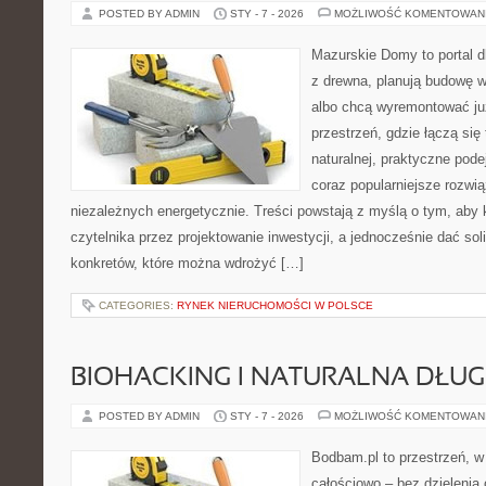
POSTED BY ADMIN
STY - 7 - 2026
MOŻLIWOŚĆ KOMENTOWAN
Mazurskie Domy to portal d
z drewna, planują budowę w
albo chcą wyremontować już
przestrzeń, gdzie łączą się
naturalnej, praktyczne pod
coraz popularniejsze rozwi
niezależnych energetycznie. Treści powstają z myślą o tym, aby 
czytelnika przez projektowanie inwestycji, a jednocześnie dać sol
konkretów, które można wdrożyć […]
CATEGORIES:
RYNEK NIERUCHOMOŚCI W POLSCE
BIOHACKING I NATURALNA DŁU
POSTED BY ADMIN
STY - 7 - 2026
MOŻLIWOŚĆ KOMENTOWAN
Bodbam.pl to przestrzeń, w k
całościowo – bez dzielenia 