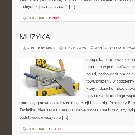
„ładnych zdjęć i paru zdań”. […]
CATEGORIES:
BIZNES
MUZYKA
POSTED BY ADMIN
STY - 11 - 2026
MOŻLIWOŚĆ KOMENTOWA
sptopolka.pl to nowoczesn
temu, co w podstawówce na
nauki, podpowiedziom na ci
towarzyszeniu w codziennym
którym dziecko może utrwal
narzędzia do mądrego wspie
materiały gotowe do wdrożenia na lekcji i poza nią. Polecamy Ekol
Technika. Ideą serwisu jest ułatwienie procesu nauki tak, aby był 
podstawówce wszystko […]
CATEGORIES:
OBIADY