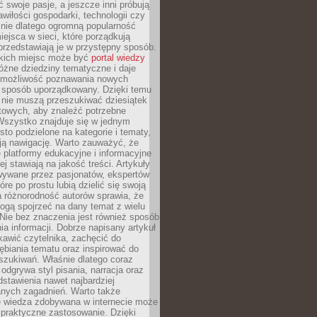
ć swoje pasje, a jeszcze inni próbują
wiłości gospodarki, technologii czy
śnie dlatego ogromną popularność
ejsca w sieci, które porządkują
 przedstawiają je w przystępny sposób.
kich miejsc może być
portal wiedzy
różne dziedziny tematyczne i daje
 możliwość poznawania nowych
 sposób uporządkowany. Dzięki temu
 nie muszą przeszukiwać dziesiątek
etowych, aby znaleźć potrzebne
Wszystko znajduje się w jednym
sto podzielone na kategorie i tematy,
ają nawigację. Warto zauważyć, że
platformy edukacyjne i informacyjne
ej stawiają na jakość treści. Artykuły
wywane przez pasjonatów, ekspertów
óre po prostu lubią dzielić się swoją
 różnorodność autorów sprawia, że
ogą spojrzeć na dany temat z wielu
Nie bez znaczenia jest również sposób
a informacji. Dobrze napisany artykuł
ekawić czytelnika, zachęcić do
ębiania tematu oraz inspirować do
szukiwań. Właśnie dlatego coraz
 odgrywa styl pisania, narracja oraz
stawienia nawet najbardziej
nych zagadnień. Warto także
e wiedza zdobywana w internecie może
 praktyczne zastosowanie. Dzięki