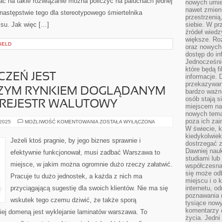
tać na takie rozwiązanie można policzyć na paluchach jednej
nowych umiej
nawet zmieni
następstwie tego dla stereotypowego śmiertelnika
przestrzenią
su. Jak więc […]
siebie. W pr
źródeł wied
większe. Roz
GELD
oraz nowych 
dostęp do inf
Jednocześnie
które będą fi
CZEŃ JEST
informacje. 
przekazywani
ZYM RYNKIEM DOGLĄDANYM
bardzo ważną
osób stają s
 REJESTR WALUTOWY
miejscem nau
nowych tema
poza ich zai
RYNEK
 2025
MOŻLIWOŚĆ KOMENTOWANIA
ZOSTAŁA WYŁĄCZONA
ZABEZPIECZEŃ
W świecie, k
JEST
kiedykolwiek
NAJOGROMNIEJSZYM
Jeżeli ktoś pragnie, by jego biznes sprawnie i
dostrzegać 
RYNKIEM
DOGLĄDANYM
Dawniej nauk
efektywnie funkcjonował, musi zadbać Warszawa to
PRZEZ
studiami lub
KRAJOWY
miejsce, w jakim można ogromnie dużo rzeczy załatwić.
REJESTR
współczesna
WALUTOWY
się może od
Pracuje tu dużo jednostek, a każda z nich ma
miejscu i o 
przyciągającą sugestię dla swoich klientów. Nie ma się
internetu, o
poznawania 
wskutek tego czemu dziwić, że także sporą
tysiące nowy
komentarzy 
akiej domeną jest wyklejanie laminatów warszawa. To
życia. Jedni