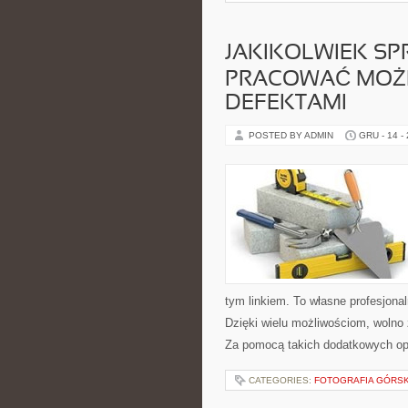
JAKIKOLWIEK SP
PRACOWAĆ MOŻE
DEFEKTAMI
POSTED BY ADMIN
GRU - 14 -
tym linkiem. To własne profesjona
Dzięki wielu możliwościom, wolno 
Za pomocą takich dodatkowych opc
CATEGORIES:
FOTOGRAFIA GÓRS