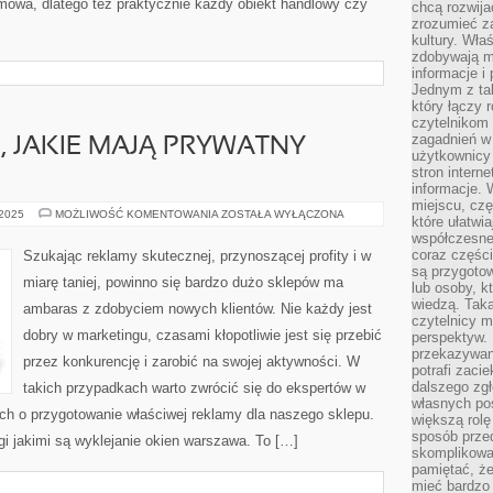
mowa, dlatego też praktycznie każdy obiekt handlowy czy
chcą rozwija
zrozumieć za
kultury. Wła
zdobywają mi
informacje i
Jednym z ta
który łączy 
czytelnikom
zagadnień w
 JAKIE MAJĄ PRYWATNY
użytkownicy
stron intern
informacje. 
miejscu, czę
MNÓSTWO
 2025
MOŻLIWOŚĆ KOMENTOWANIA
ZOSTAŁA WYŁĄCZONA
które ułatwi
OSÓB,
współczesne 
JAKIE
MAJĄ
coraz części
Szukając reklamy skutecznej, przynoszącej profity i w
PRYWATNY
są przygoto
SKLEP
miarę taniej, powinno się bardzo dużo sklepów ma
lub osoby, kt
wiedzą. Taka
ambaras z zdobyciem nowych klientów. Nie każdy jest
czytelnicy m
dobry w marketingu, czasami kłopotliwie jest się przebić
perspektyw. 
przekazywani
przez konkurencję i zarobić na swojej aktywności. W
potrafi zaci
dalszego zgł
takich przypadkach warto zwrócić się do ekspertów w
własnych po
 ich o przygotowanie właściwej reklamy dla naszego sklepu.
większą rolę
sposób przed
gi jakimi są wyklejanie okien warszawa. To […]
skomplikowa
pamiętać, ż
mieć bardzo