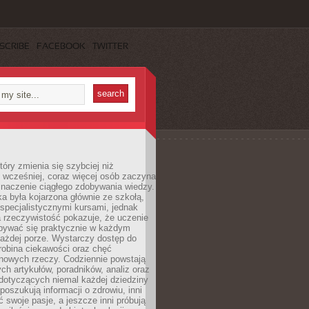
SCRIBE
FACEBOOK
TWITTER
tóry zmienia się szybciej niż
 wcześniej, coraz więcej osób zaczyna
znaczenie ciągłego zdobywania wiedzy.
a była kojarzona głównie ze szkołą,
 specjalistycznymi kursami, jednak
 rzeczywistość pokazuje, że uczenie
bywać się praktycznie w każdym
każdej porze. Wystarczy dostęp do
drobina ciekawości oraz chęć
nowych rzeczy. Codziennie powstają
ch artykułów, poradników, analiz oraz
dotyczących niemal każdej dziedziny
 poszukują informacji o zdrowiu, inni
ć swoje pasje, a jeszcze inni próbują