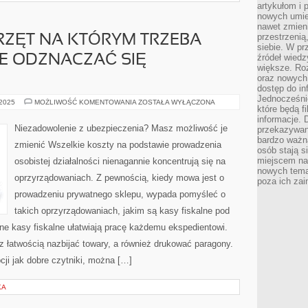
artykułom i 
nowych umiej
nawet zmieni
przestrzenią
RZĘT NA KTÓRYM TRZEBA
siebie. W pr
źródeł wied
 ODZNACZAĆ SIĘ
większe. Roz
oraz nowych 
dostęp do inf
Jednocześnie
JAKIKOLWIEK
 2025
MOŻLIWOŚĆ KOMENTOWANIA
ZOSTAŁA WYŁĄCZONA
które będą fi
SPRZĘT
NA
informacje. 
KTÓRYM
Niezadowolenie z ubezpieczenia? Masz możliwość je
przekazywani
TRZEBA
bardzo ważną
PRACOWAĆ
zmienić Wszelkie koszty na podstawie prowadzenia
MOŻE
osób stają s
ODZNACZAĆ
miejscem nau
osobistej działalności nienagannie koncentrują się na
SIĘ
DEFEKTAMI
nowych tema
oprzyrządowaniach. Z pewnością, kiedy mowa jest o
poza ich zai
prowadzeniu prywatnego sklepu, wypada pomyśleć o
takich oprzyrządowaniach, jakim są kasy fiskalne pod
lne kasy fiskalne ułatwiają pracę każdemu ekspedientowi.
z łatwością nazbijać towary, a również drukować paragony.
ji jak dobre czytniki, można […]
KA