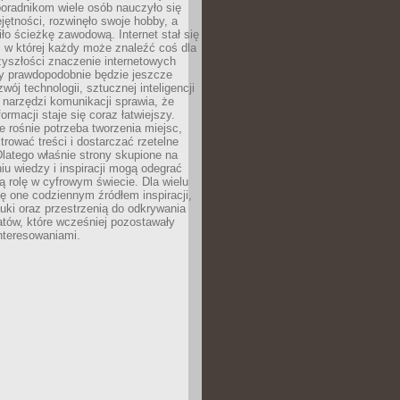
poradnikom wiele osób nauczyło się
ętności, rozwinęło swoje hobby, a
ło ścieżkę zawodową. Internet stał się
, w której każdy może znaleźć coś dla
zyszłości znaczenie internetowych
zy prawdopodobnie będzie jeszcze
wój technologii, sztucznej inteligencji
narzędzi komunikacji sprawia, że
ormacji staje się coraz łatwiejszy.
 rośnie potrzeba tworzenia miejsc,
ltrować treści i dostarczać rzetelne
Dlatego właśnie strony skupione na
u wiedzy i inspiracji mogą odegrać
 rolę w cyfrowym świecie. Dla wielu
ię one codziennym źródłem inspiracji,
ki oraz przestrzenią do odkrywania
tów, które wcześniej pozostawały
nteresowaniami.