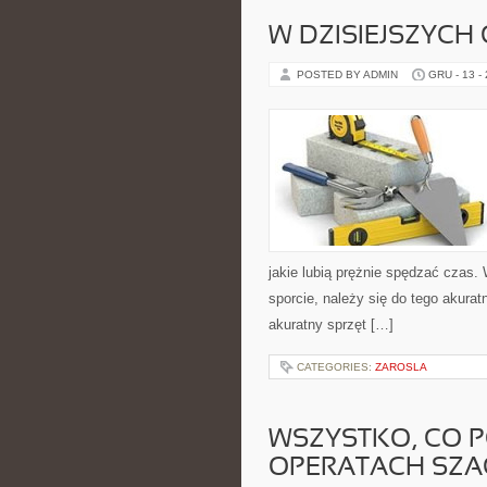
W DZISIEJSZYCH
POSTED BY ADMIN
GRU - 13 -
jakie lubią prężnie spędzać czas.
sporcie, należy się do tego akur
akuratny sprzęt […]
CATEGORIES:
ZAROSLA
WSZYSTKO, CO P
OPERATACH SZ