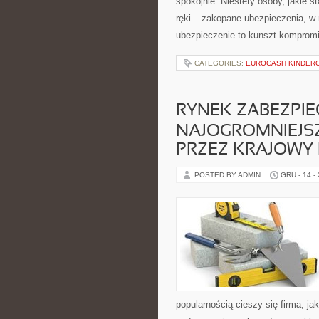
spokojnie. Niestety osoby, jakie s
ręki – zakopane ubezpieczenia, w 
ubezpieczenie to kunszt kompromi
CATEGORIES:
EUROCASH KINDER
RYNEK ZABEZPIE
NAJOGROMNIEJS
PRZEZ KRAJOWY
POSTED BY ADMIN
GRU - 14 -
popularnością cieszy się firma, j