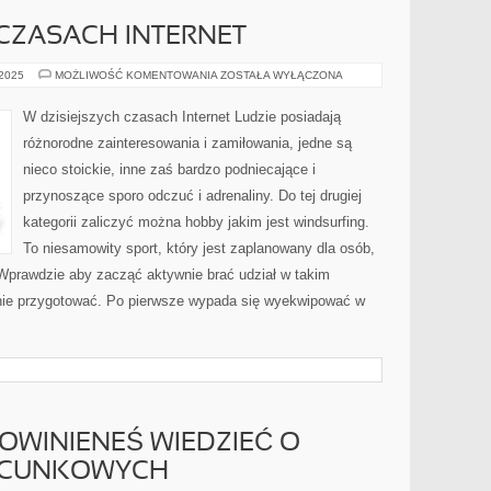
 CZASACH INTERNET
W
 2025
MOŻLIWOŚĆ KOMENTOWANIA
ZOSTAŁA WYŁĄCZONA
DZISIEJSZYCH
CZASACH
INTERNET
W dzisiejszych czasach Internet Ludzie posiadają
różnorodne zainteresowania i zamiłowania, jedne są
nieco stoickie, inne zaś bardzo podniecające i
przynoszące sporo odczuć i adrenaliny. Do tej drugiej
kategorii zaliczyć można hobby jakim jest windsurfing.
To niesamowity sport, który jest zaplanowany dla osób,
 Wprawdzie aby zacząć aktywnie brać udział w takim
atnie przygotować. Po pierwsze wypada się wyekwipować w
OWINIENEŚ WIEDZIEĆ O
ACUNKOWYCH