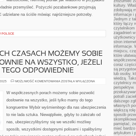
zrozumieć za
kultury. Wła
okładnie przemyśleć. Pożyczki pozabankowe przyjmują
zdobywają mi
ć udzielane na ściśle mówiąc najróżniejsze potrzeby.
informacje i
Jednym z ta
który łączy 
czytelnikom
zagadnień w
W POLSCE
użytkownicy
stron intern
informacje. 
miejscu, czę
H CZASACH MOŻEMY SOBIE
które ułatwi
współczesne 
WNIE NA WSZYSTKO, JEŻELI
coraz części
są przygoto
 TEGO ODPOWIEDNIE
lub osoby, kt
wiedzą. Taka
W
 2025
MOŻLIWOŚĆ KOMENTOWANIA
ZOSTAŁA WYŁĄCZONA
czytelnicy m
NOWOCZESNYCH
perspektyw. 
CZASACH
MOŻEMY
przekazywani
W współczesnych porach możemy sobie pozwolić
SOBIE
potrafi zaci
POZWOLIĆ
dosłownie na wszystko, jeśli tylko mamy do tego
dalszego zgł
DOSŁOWNIE
NA
własnych po
kongruentne Wybór wyśmienitego dla nas ubezpieczenia
WSZYSTKO,
większą rolę
JEŻELI
to nie lada sztuka. Niewątpliwie, gdyby to zależało od
sposób przed
TYLKO
MAMY
skomplikowa
DO
nas, ubezpieczylibyśmy się we wszelki możliwy
pamiętać, ż
TEGO
ODPOWIEDNIE
mieć bardzo
sposób, wszystkimi dostępnymi polisami i spalibyśmy
artykułom i 