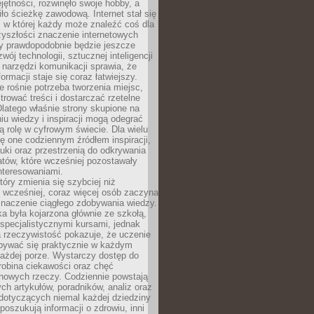
ętności, rozwinęło swoje hobby, a
ło ścieżkę zawodową. Internet stał się
, w której każdy może znaleźć coś dla
zyszłości znaczenie internetowych
zy prawdopodobnie będzie jeszcze
wój technologii, sztucznej inteligencji
narzędzi komunikacji sprawia, że
ormacji staje się coraz łatwiejszy.
 rośnie potrzeba tworzenia miejsc,
ltrować treści i dostarczać rzetelne
Dlatego właśnie strony skupione na
u wiedzy i inspiracji mogą odegrać
 rolę w cyfrowym świecie. Dla wielu
ię one codziennym źródłem inspiracji,
ki oraz przestrzenią do odkrywania
tów, które wcześniej pozostawały
nteresowaniami.
tóry zmienia się szybciej niż
 wcześniej, coraz więcej osób zaczyna
znaczenie ciągłego zdobywania wiedzy.
a była kojarzona głównie ze szkołą,
 specjalistycznymi kursami, jednak
 rzeczywistość pokazuje, że uczenie
bywać się praktycznie w każdym
każdej porze. Wystarczy dostęp do
drobina ciekawości oraz chęć
nowych rzeczy. Codziennie powstają
ch artykułów, poradników, analiz oraz
dotyczących niemal każdej dziedziny
 poszukują informacji o zdrowiu, inni