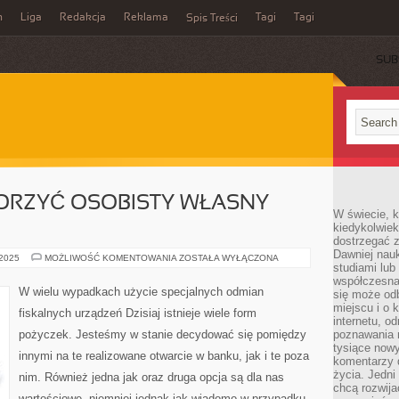
n
Liga
Redakcja
Reklama
Tagi
Tagi
Spis Treści
SUB
ORZYĆ OSOBISTY WŁASNY
W świecie, k
kiedykolwiek
dostrzegać 
Dawniej nauk
PLANUJESZ
 2025
MOŻLIWOŚĆ KOMENTOWANIA
ZOSTAŁA WYŁĄCZONA
studiami lub
OTWORZYĆ
OSOBISTY
współczesna
WŁASNY
W wielu wypadkach użycie specjalnych odmian
się może od
SKLEP?
MUSISZ
miejscu i o 
fiskalnych urządzeń Dzisiaj istnieje wiele form
internetu, o
pożyczek. Jesteśmy w stanie decydować się pomiędzy
poznawania 
tysiące nowy
innymi na te realizowane otwarcie w banku, jak i te poza
komentarzy 
życia. Jedni
nim. Również jedna jak oraz druga opcja są dla nas
chcą rozwija
wartościowe, niemniej jednak jak wiadomo w przypadku