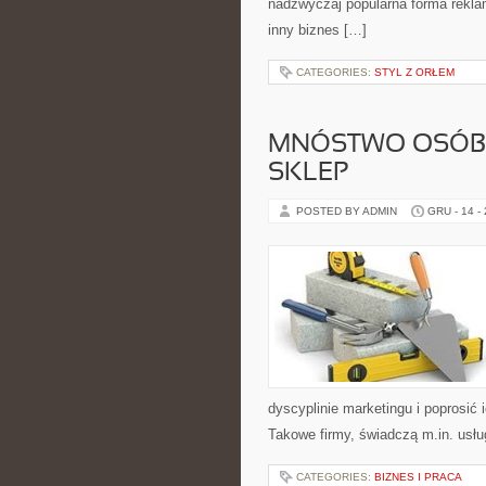
nadzwyczaj popularna forma rekla
inny biznes […]
CATEGORIES:
STYL Z ORŁEM
MNÓSTWO OSÓB,
SKLEP
POSTED BY ADMIN
GRU - 14 -
dyscyplinie marketingu i poprosić
Takowe firmy, świadczą m.in. usłu
CATEGORIES:
BIZNES I PRACA