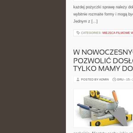
każdej pożyczki sprawę należy d
wybitnie rozmaite formy i mogą by
Jednym z […]
CATEGORIES:
MIEJSCA FILMOWE 
W NOWOCZESNYC
POZWOLIĆ DOSŁO
TYLKO MAMY DO
POSTED BY ADMIN
GRU - 15 -