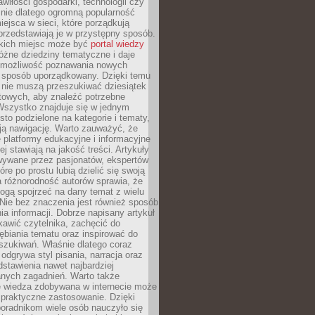
wiłości gospodarki, technologii czy
śnie dlatego ogromną popularność
ejsca w sieci, które porządkują
 przedstawiają je w przystępny sposób.
kich miejsc może być
portal wiedzy
różne dziedziny tematyczne i daje
 możliwość poznawania nowych
 sposób uporządkowany. Dzięki temu
 nie muszą przeszukiwać dziesiątek
etowych, aby znaleźć potrzebne
Wszystko znajduje się w jednym
sto podzielone na kategorie i tematy,
ają nawigację. Warto zauważyć, że
platformy edukacyjne i informacyjne
ej stawiają na jakość treści. Artykuły
wywane przez pasjonatów, ekspertów
óre po prostu lubią dzielić się swoją
 różnorodność autorów sprawia, że
ogą spojrzeć na dany temat z wielu
Nie bez znaczenia jest również sposób
a informacji. Dobrze napisany artykuł
ekawić czytelnika, zachęcić do
ębiania tematu oraz inspirować do
szukiwań. Właśnie dlatego coraz
 odgrywa styl pisania, narracja oraz
stawienia nawet najbardziej
nych zagadnień. Warto także
e wiedza zdobywana w internecie może
 praktyczne zastosowanie. Dzięki
poradnikom wiele osób nauczyło się