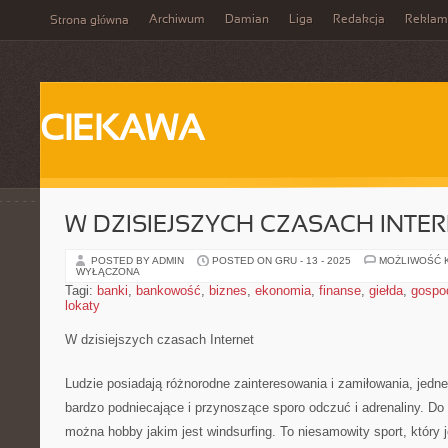
Archiwum
Damian
Liga
Redakcja
Reklam
Strona główna
CIEKAWA
W DZISIEJSZYCH CZASACH INTE
POSTED BY ADMIN
POSTED ON GRU - 13 - 2025
MOŻLIWOŚĆ 
WYŁĄCZONA
Tagi:
banki
,
bankowość
,
biznes
,
ekonomia
,
finanse
,
giełda
,
gospo
lokaty
W dzisiejszych czasach Internet
Ludzie posiadają różnorodne zainteresowania i zamiłowania, jedne 
bardzo podniecające i przynoszące sporo odczuć i adrenaliny. Do te
można hobby jakim jest windsurfing. To niesamowity sport, który 