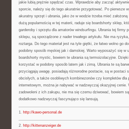
jakie lubią prężnie spędzać czas. Wprawdzie aby zacząć aktywnie
sporcie, należy się do tego akuratnie przygotować. Po pierwsze
akuratny sprzęt i ubrania, jako że w wodzie trzeba mieć założon
dużą popularnością w tej materii, raduje się boardshorty sklep, kt
garderoby i sprzętu dla amatorów windsurfingu. Ubrania tej firmy
sklepu, są sporządzone z nader trwałego artykułu. Nie ma ryzyka,
roztarga. Do tego materiał jest na tyle giętki, że łatwo wolno go 
podobny sposób męskiej jak i damskiej. Warto wyposażyć się w u
boardshorty mystic, bowiem te ubrania są termoizolacyjne. Dzięk
korzystać w podobny sposób latem jak i zimą. Ubrania te są barwn
przyciągają uwagę. posiadają różnorodne postacie, są w postaci
obcisłych, a także osobliwych kombinezonów czy kompletów dla p
internetowym, można je nabywać w nadzwyczaj okazyjnej cenie. 
zadowoleni z ich zakupu, nie ma się czemu dziwować, bowiem są 
dodatkowo nadzwyczaj fascynująco się lansują.
1.
http://kawo-personal.de
2.
http://kittenanzeiger.de