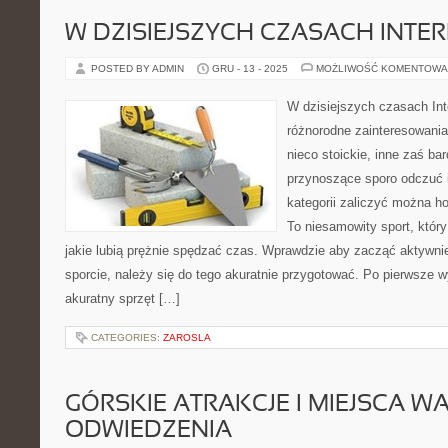
W DZISIEJSZYCH CZASACH INTE
POSTED BY ADMIN
GRU - 13 - 2025
MOŻLIWOŚĆ KOMENTOWA
W dzisiejszych czasach Int
różnorodne zainteresowania
nieco stoickie, inne zaś ba
przynoszące sporo odczuć i 
kategorii zaliczyć można ho
To niesamowity sport, który
jakie lubią prężnie spędzać czas. Wprawdzie aby zacząć aktywnie
sporcie, należy się do tego akuratnie przygotować. Po pierwsze
akuratny sprzęt […]
CATEGORIES:
ZAROSLA
GÓRSKIE ATRAKCJE I MIEJSCA W
ODWIEDZENIA