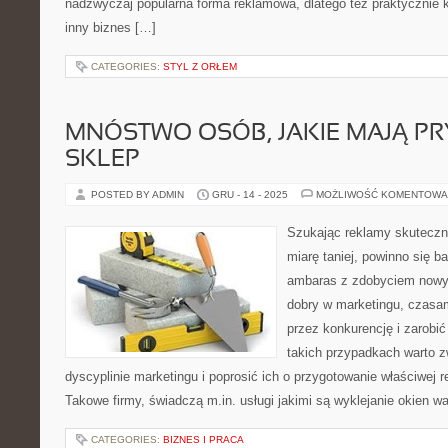
nadzwyczaj popularna forma reklamowa, dlatego też praktycznie 
inny biznes […]
CATEGORIES:
STYL Z ORŁEM
MNÓSTWO OSÓB, JAKIE MAJĄ P
SKLEP
POSTED BY ADMIN
GRU - 14 - 2025
MOŻLIWOŚĆ KOMENTOWA
Szukając reklamy skutecznej
miarę taniej, powinno się 
ambaras z zdobyciem nowyc
dobry w marketingu, czasami
przez konkurencję i zarobi
takich przypadkach warto z
dyscyplinie marketingu i poprosić ich o przygotowanie właściwej 
Takowe firmy, świadczą m.in. usługi jakimi są wyklejanie okien w
CATEGORIES:
BIZNES I PRACA