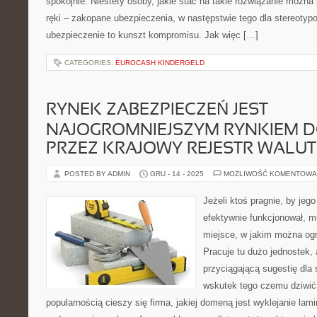
spokojnie. Niestety osoby, jakie stać na takie rozwiązanie można
ręki – zakopane ubezpieczenia, w następstwie tego dla stereotyp
ubezpieczenie to kunszt kompromisu. Jak więc […]
CATEGORIES:
EUROCASH KINDERGELD
RYNEK ZABEZPIECZEŃ JEST
NAJOGROMNIEJSZYM RYNKIEM 
PRZEZ KRAJOWY REJESTR WALU
POSTED BY ADMIN
GRU - 14 - 2025
MOŻLIWOŚĆ KOMENTOWA
Jeżeli ktoś pragnie, by jego
efektywnie funkcjonował, 
miejsce, w jakim można ogr
Pracuje tu dużo jednostek,
przyciągającą sugestię dla 
wskutek tego czemu dziwić
popularnością cieszy się firma, jakiej domeną jest wyklejanie la