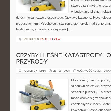
stworzona z myślą o ludzia
w budowaniu bliskich relacji
dziećmi oraz rozwoju osobistego. Ciekawe kategorie: Psychologi
przedszkolnym i Psychologia starzenia się i opieki nad seniorami
Rodzinne wyszukasz szczegółowe […]
CATEGORIES:
PALMTREEVIEW
GRZYBY I LEŚNE KATASTROFY I
PRZYRODY
POSTED BY ADMIN
LIS - 29 - 2025
MOŻLIWOŚĆ KOMENTOWAN
Mieszkańcy Lasu to portal, 
szacunku do dzikiej przyrod
strażnika puszczy. To przes
może wtopić się w opowieśc
codziennych cudach, które 
Łowiectwo i Leśne duchowośc