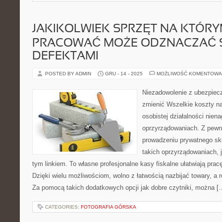
JAKIKOLWIEK SPRZĘT NA KTÓRY
PRACOWAĆ MOŻE ODZNACZAĆ 
DEFEKTAMI
POSTED BY ADMIN
GRU - 14 - 2025
MOŻLIWOŚĆ KOMENTOWA
Niezadowolenie z ubezpiec
zmienić Wszelkie koszty n
osobistej działalności nien
oprzyrządowaniach. Z pewn
prowadzeniu prywatnego sk
takich oprzyrządowaniach, 
tym linkiem. To własne profesjonalne kasy fiskalne ułatwiają pra
Dzięki wielu możliwościom, wolno z łatwością nazbijać towary, a
Za pomocą takich dodatkowych opcji jak dobre czytniki, można [
CATEGORIES:
FOTOGRAFIA GÓRSKA