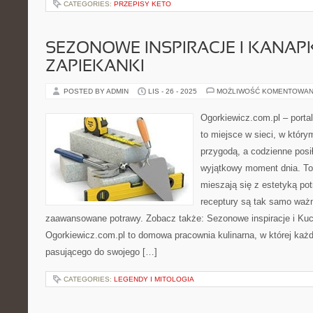
CATEGORIES:
PRZEPISY KETO
SEZONOWE INSPIRACJE I KANAPKI
ZAPIEKANKI
POSTED BY ADMIN
LIS - 26 - 2025
MOŻLIWOŚĆ KOMENTOWAN
Ogorkiewicz.com.pl – port
to miejsce w sieci, w którym
przygodą, a codzienne posił
wyjątkowy moment dnia. To
mieszają się z estetyką po
receptury są tak samo ważn
zaawansowane potrawy. Zobacz także: Sezonowe inspiracje i Kuch
Ogorkiewicz.com.pl to domowa pracownia kulinarna, w której każd
pasującego do swojego […]
CATEGORIES:
LEGENDY I MITOLOGIA