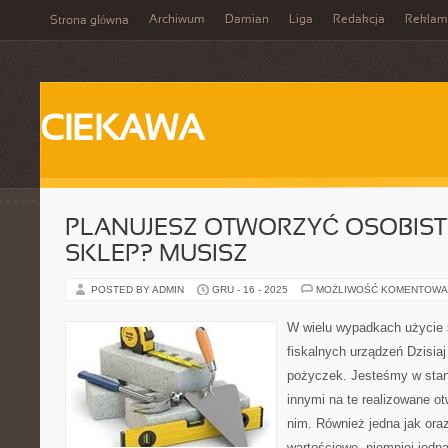
Archiwum
Damian
Liga
Redakcja
Reklam
Strona główna
CIEKAWA
PLANUJESZ OTWORZYĆ OSOBIS
SKLEP? MUSISZ
POSTED BY ADMIN
GRU - 16 - 2025
MOŻLIWOŚĆ KOMENTOWA
W wielu wypadkach użycie 
fiskalnych urządzeń Dzisiaj 
pożyczek. Jesteśmy w sta
innymi na te realizowane ot
nim. Również jedna jak oraz
wartościowe, niemniej jedn