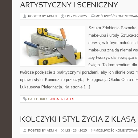
ARTYSTYCZNY I SCENICZNY
POSTED BY ADMIN
LIS - 26 - 2025
MOŻLIWOŚĆ KOMENTOWAN
Sztuka Zdobienia Paznokci 
make-upu i urody Sztuka-zd
serwis, w którym miłośniczk
make-upu znajdą niemal ws
aby tworzyć olśniewające st
święta. To kompendium dla 
twórcze podejście z praktycznymi poradami, aby ich dłonie oraz m
oprawą stylu. Koniecznie przeczytaj: Pielęgnacja Okolic Oczu o 
Luksusowa Pielęgnacja. Na stronie […]
CATEGORIES:
JOGA I PILATES
KOLCZYKI I STYL ŻYCIA Z KLASĄ
POSTED BY ADMIN
LIS - 26 - 2025
MOŻLIWOŚĆ KOMENTOWAN