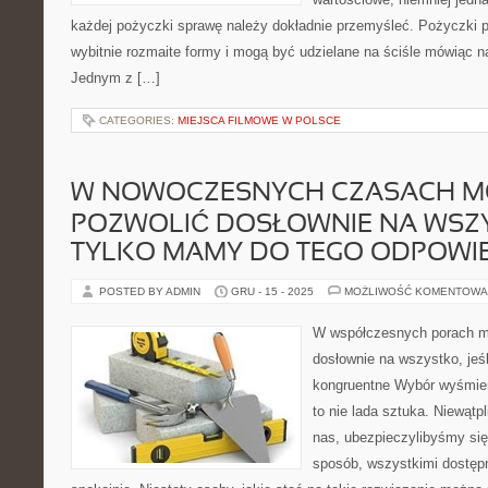
każdej pożyczki sprawę należy dokładnie przemyśleć. Pożyczki
wybitnie rozmaite formy i mogą być udzielane na ściśle mówiąc na
Jednym z […]
CATEGORIES:
MIEJSCA FILMOWE W POLSCE
W NOWOCZESNYCH CZASACH M
POZWOLIĆ DOSŁOWNIE NA WSZYS
TYLKO MAMY DO TEGO ODPOWI
POSTED BY ADMIN
GRU - 15 - 2025
MOŻLIWOŚĆ KOMENTOWA
W współczesnych porach m
dosłownie na wszystko, jeś
kongruentne Wybór wyśmien
to nie lada sztuka. Niewątpl
nas, ubezpieczylibyśmy si
sposób, wszystkimi dostępn