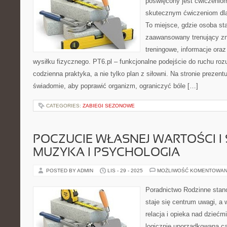
poświęcony jest ćwiczenio
skutecznym ćwiczeniom dl
To miejsce, gdzie osoba sta
zaawansowany trenujący zna
treningowe, informacje oraz
wysiłku fizycznego. PT6.pl – funkcjonalne podejście do ruchu rozu
codzienna praktyka, a nie tylko plan z siłowni. Na stronie prezent
świadomie, aby poprawić organizm, ograniczyć bóle […]
CATEGORIES:
ZABIEGI SEZONOWE
POCZUCIE WŁASNEJ WARTOŚCI I
MUZYKA I PSYCHOLOGIA
POSTED BY ADMIN
LIS - 29 - 2025
MOŻLIWOŚĆ KOMENTOWAN
Poradnictwo Rodzinne stanow
staje się centrum uwagi, a 
relacja i opieka nad dziećmi
logicznie uporządkowaną ca