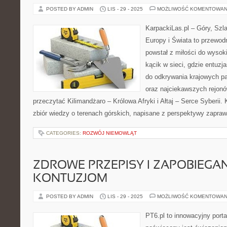
POSTED BY ADMIN
LIS - 29 - 2025
MOŻLIWOŚĆ KOMENTOWAN
KarpackiLas.pl – Góry, Szl
Europy i Świata to przewodn
powstał z miłości do wysoki
kącik w sieci, gdzie entuz
do odkrywania krajowych p
oraz najciekawszych rejonó
przeczytać Kilimandżaro – Królowa Afryki i Ałtaj – Serce Syberii.
zbiór wiedzy o terenach górskich, napisane z perspektywy zapra
CATEGORIES:
ROZWÓJ NIEMOWLĄT
ZDROWE PRZEPISY I ZAPOBIEGAN
KONTUZJOM
POSTED BY ADMIN
LIS - 29 - 2025
MOŻLIWOŚĆ KOMENTOWAN
PT6.pl to innowacyjny porta