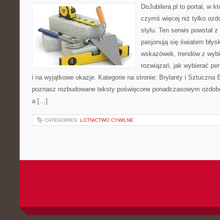
DoJubilera.pl to portal, w k
czymś więcej niż tylko ozd
stylu. Ten serwis powstał z
pasjonują się światem błys
wskazówek, trendów z wyb
rozwiązań, jak wybierać pe
i na wyjątkowe okazje. Kategorie na stronie: Brylanty i Sztuczna B
poznasz rozbudowane teksty poświęcone ponadczasowym ozdo
a […]
CATEGORIES:
LOTNICTWO CYWILNE