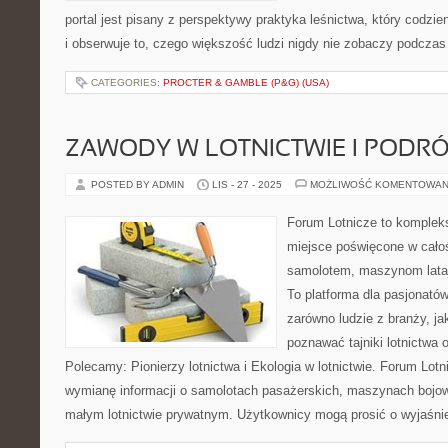
portal jest pisany z perspektywy praktyka leśnictwa, który codzi
i obserwuje to, czego większość ludzi nigdy nie zobaczy podczas
CATEGORIES:
PROCTER & GAMBLE (P&G) (USA)
ZAWODY W LOTNICTWIE I PODRÓ
POSTED BY ADMIN
LIS - 27 - 2025
MOŻLIWOŚĆ KOMENTOWAN
Forum Lotnicze to komple
miejsce poświęcone w całoś
samolotem, maszynom lataj
To platforma dla pasjonatów
zarówno ludzie z branży, ja
poznawać tajniki lotnictwa 
Polecamy: Pionierzy lotnictwa i Ekologia w lotnictwie. Forum Lot
wymianę informacji o samolotach pasażerskich, maszynach bojowy
małym lotnictwie prywatnym. Użytkownicy mogą prosić o wyjaśnie