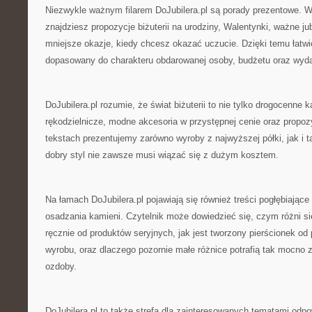
Niezwykle ważnym filarem DoJubilera.pl są porady prezentowe. 
znajdziesz propozycje biżuterii na urodziny, Walentynki, ważne ju
mniejsze okazje, kiedy chcesz okazać uczucie. Dzięki temu łatwi
dopasowany do charakteru obdarowanej osoby, budżetu oraz wyda
DoJubilera.pl rozumie, że świat biżuterii to nie tylko drogocenne 
rękodzielnicze, modne akcesoria w przystępnej cenie oraz propozy
tekstach prezentujemy zarówno wyroby z najwyższej półki, jak i ta
dobry styl nie zawsze musi wiązać się z dużym kosztem.
Na łamach DoJubilera.pl pojawiają się również treści pogłębiają
osadzania kamieni. Czytelnik może dowiedzieć się, czym różni s
ręcznie od produktów seryjnych, jak jest tworzony pierścionek od
wyrobu, oraz dlaczego pozornie małe różnice potrafią tak mocno 
ozdoby.
DoJubilera.pl to także strefa dla zainteresowanych tematami od