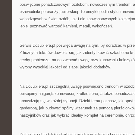
poświęcone ponadczasowym ozdobom, nowoczesnym trendom, a
przewodniki po branży jubilerskiej. To encyklopedia stylu zarówno
wchodzących w świat ozdób, jak i dla zaawansowanych kolekcjon
lepiej poznawać wartość kamieni, metali, wykończeń.
Serwis DoJubilera.pl poświęca uwagę na tym, by doradzać w pr
Z licznych tekstów dowiesz się, jak zidentyfikować szlachetne kr
cechy probiercze, na co zwracać uwagę przy kupowaniu kolczyków
wyroby wysokiej jakości od słabej jakości dodatków.
Na DoJubilera.pl szczególną uwagę poświęcono trendom w ozdo
opisujemy najgorętsze nowości, krótkie serie, a także ponadczaso
sprawdzają się w każdej sytuacji. Dzięki temu poznasz, jak sprytn
garderobą, jak budować spójny wizerunek za pomocą pierścionków
naszyjników oraz jak wybrać idealny komplet na ceremonię, chrzc
DoJubilera.pl to także skarbnicą wiedzy w zakresie konserwacji b