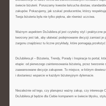
świecie biżuterii. Poruszamy kwestie łańcucha dostaw, standardó
zakupów. Pokazujemy, jak szukać producentów, którzy respektuj
Twoja biżuteria była nie tylko piękna, ale również uczciwa.
Ważnym aspektem DoJubilera.pl jest czytelny styl i praktyczne p
tworzony jest tak, aby ułatwiać podejmowanie decyzji zamiast je
żargonu znajdziesz tu liczne przykłady, które pomagają przełożyć 
DoJubilera.pl – Biżuteria, Trendy, Porady i Inspiracje to portal, k
etapie: od pierwszego zainteresowania biżuterią, przez tworzenie 
zaawansowane decyzje zakupowe. To miejsce, w którym dowiesz si
i dostaniesz wsparcie w każdym biżuteryjnym dylemacie.
Niezależnie od tego, czy planujesz ważny zakup, czy interesuje Ci
DoJubilera.pl będzie dla Ciebie kompanem w świecie błysku, stylu 