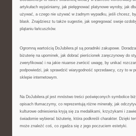
artykułach wyjaśniamy, jak pielęgnować platynowe wyroby, jak dba
używać, a czego nie używać w żadnym wypadku, jeśli chcesz, by
blask. Znajdziesz tu także sugestie, jak segregować swoje ozdob
plątaniu łańcuszków.
Ogromną wartością DoJubilera.pl są poradniki zakupowe. Doradz
biżuterię na upominek, jak dobrać pierścionek zaręczynowy do styl
zweryfikować i na jakie niuanse zwrócić uwagę, by unikać rozcza
podpowiedzi, jak sprawdzić wiarygodność sprzedawcy, czy to w pra
sklepie internetowym.
Na DoJubilera.pl jest mnóstwo treści poświęconych symbolice bi
opisach tłumaczymy, co reprezentują różne minerały, jak odczytyw
kulturowe odniesienia kryją się za medalikami, krzyżykami i zawi
świadomie wybierać biżuterię, która podkreśli charakter. Dzięki 
może znaleźć coś, co zgadza się z jego poczuciem estetyki.