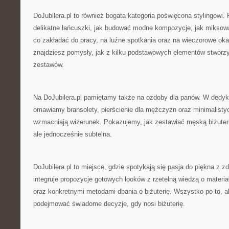
DoJubilera.pl to również bogata kategoria poświęcona stylingowi.
delikatne łańcuszki, jak budować modne kompozycje, jak miksować
co zakładać do pracy, na luźne spotkania oraz na wieczorowe ok
znajdziesz pomysły, jak z kilku podstawowych elementów stworzy
zestawów.
Na DoJubilera.pl pamiętamy także na ozdoby dla panów. W dedy
omawiamy bransolety, pierścienie dla mężczyzn oraz minimalistyc
wzmacniają wizerunek. Pokazujemy, jak zestawiać męską biżuteri
ale jednocześnie subtelna.
DoJubilera.pl to miejsce, gdzie spotykają się pasja do piękna z 
integruje propozycje gotowych looków z rzetelną wiedzą o mater
oraz konkretnymi metodami dbania o biżuterię. Wszystko po to, 
podejmować świadome decyzje, gdy nosi biżuterię.