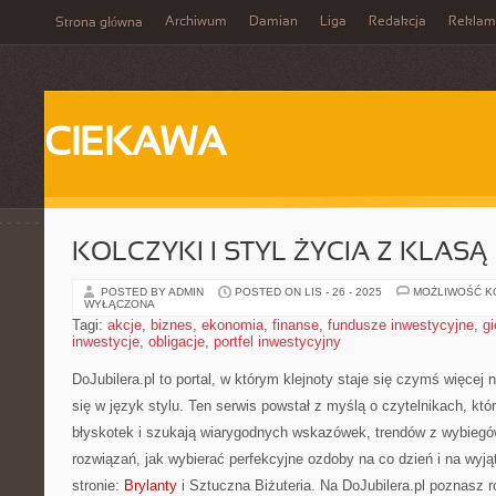
Archiwum
Damian
Liga
Redakcja
Reklam
Strona główna
CIEKAWA
KOLCZYKI I STYL ŻYCIA Z KLASĄ
POSTED BY ADMIN
POSTED ON LIS - 26 - 2025
MOŻLIWOŚĆ 
WYŁĄCZONA
Tagi:
akcje
,
biznes
,
ekonomia
,
finanse
,
fundusze inwestycyjne
,
gi
inwestycje
,
obligacje
,
portfel inwestycyjny
DoJubilera.pl to portal, w którym klejnoty staje się czymś więcej 
się w język stylu. Ten serwis powstał z myślą o czytelnikach, któ
błyskotek i szukają wiarygodnych wskazówek, trendów z wybieg
rozwiązań, jak wybierać perfekcyjne ozdoby na co dzień i na wyją
stronie:
Brylanty
i Sztuczna Biżuteria. Na DoJubilera.pl poznasz 