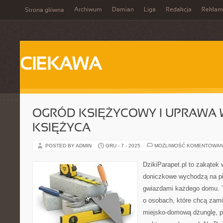
Archiwum
Damian
Liga
Redakcja
Reklam
Strona główna
CIEKAWA
OGRÓD KSIĘŻYCOWY I UPRAWA 
KSIĘŻYCA
POSTED BY ADMIN
GRU - 7 - 2025
MOŻLIWOŚĆ KOMENTOWAN
DzikiParapet.pl to zakątek 
doniczkowe wychodzą na pie
gwiazdami każdego domu. T
o osobach, które chcą zami
miejsko-domową dżunglę, p