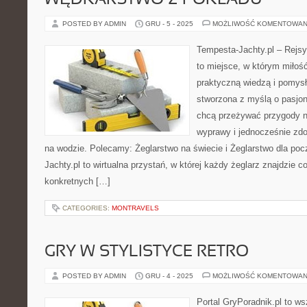
WĘDKARSTWO Z POKŁADU
POSTED BY ADMIN
GRU - 5 - 2025
MOŻLIWOŚĆ KOMENTOWAN
Tempesta-Jachty.pl – Rejsy
to miejsce, w którym miłoś
praktyczną wiedzą i pomysła
stworzona z myślą o pasjon
chcą przeżywać przygody n
wyprawy i jednocześnie zd
na wodzie. Polecamy: Żeglarstwo na świecie i Żeglarstwo dla po
Jachty.pl to wirtualna przystań, w której każdy żeglarz znajdzie co
konkretnych […]
CATEGORIES:
MONTRAVELS
GRY W STYLISTYCE RETRO
POSTED BY ADMIN
GRU - 4 - 2025
MOŻLIWOŚĆ KOMENTOWAN
Portal GryPoradnik.pl to ws