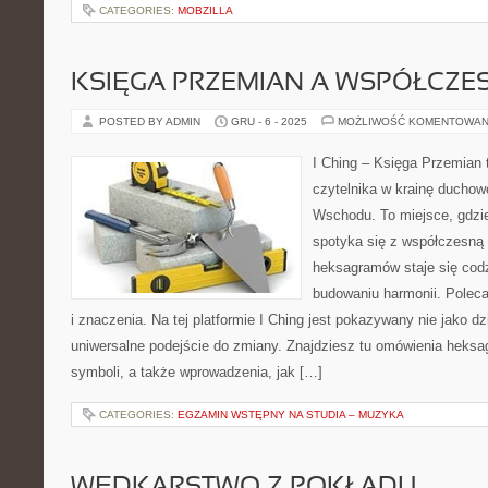
CATEGORIES:
MOBZILLA
KSIĘGA PRZEMIAN A WSPÓŁCZ
POSTED BY ADMIN
GRU - 6 - 2025
MOŻLIWOŚĆ KOMENTOWAN
I Ching – Księga Przemian t
czytelnika w krainę duchow
Wschodu. To miejsce, gdzie
spotyka się z współczesną 
heksagramów staje się co
budowaniu harmonii. Poleca
i znaczenia. Na tej platformie I Ching jest pokazywany nie jako d
uniwersalne podejście do zmiany. Znajdziesz tu omówienia heksa
symboli, a także wprowadzenia, jak […]
CATEGORIES:
EGZAMIN WSTĘPNY NA STUDIA – MUZYKA