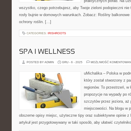
praktycznych porad. Na Dzi
wszystko, czego potrzebujesz, aby Twoje zieloni podopieczni nie 
rosły bujnie w domowych warunkach. Zobacz: Rośliny balkonowe i
ochrony roślin. […]
CATEGORIES:
IRISHROOTS
SPA I WELLNESS
POSTED BY ADMIN
GRU - 6 - 2025
MOŻLIWOŚĆ KOMENTOWAN
uMichalika – Polska w podr
który został stworzony z pa
regionów. To przestrzeń, w
propozycje na wypady po ró
szczytów przez jeziora, aż
miejscowości. Na blogu w p
obszerne opisy miejsc, użyteczne tipy oraz subiektywne opinie 
artykuł jest przygotowywany w taki sposób, aby ułatwić czytelnik